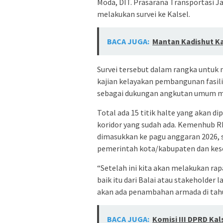
Moda, DIT. Prasarana Transportasi J
melakukan survei ke Kalsel.
BACA JUGA:
Mantan Kadishut Ka
Survei tersebut dalam rangka untuk
kajian kelayakan pembangunan fasil
sebagai dukungan angkutan umum mas
Total ada 15 titik halte yang akan d
koridor yang sudah ada. Kemenhub 
dimasukkan ke pagu anggaran 2026, s
pemerintah kota/kabupaten dan kese
“Setelah ini kita akan melakukan rap
baik itu dari Balai atau stakeholder 
akan ada penambahan armada di tah
BACA JUGA:
Komisi III DPRD Ka