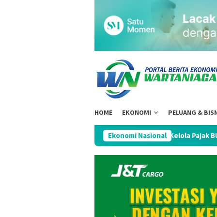
Loncat
ke
konten
HOME
EKONOMI
PELUANG & BIS
aboratif, Perkuat Tata Kelola Pajak BUMN Strategis
Ekonomi Nasional
Goj