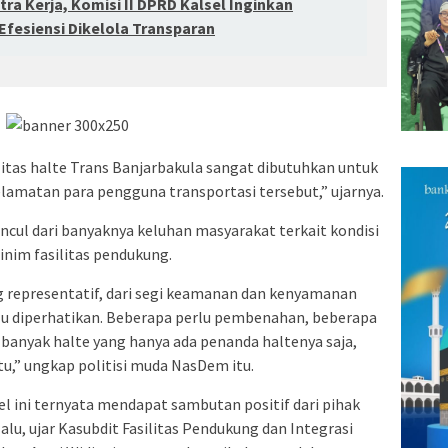
ra Kerja, Komisi II DPRD Kalsel Inginkan
Efesiensi Dikelola Transparan
as halte Trans Banjarbakula sangat dibutuhkan untuk
matan para pengguna transportasi tersebut,” ujarnya.
ncul dari banyaknya keluhan masyarakat terkait kondisi
minim fasilitas pendukung.
g representatif, dari segi keamanan dan kenyamanan
lu diperhatikan. Beberapa perlu pembenahan, beberapa
 banyak halte yang hanya ada penanda haltenya saja,
tu,” ungkap politisi muda NasDem itu.
el ini ternyata mendapat sambutan positif dari pihak
lu, ujar Kasubdit Fasilitas Pendukung dan Integrasi