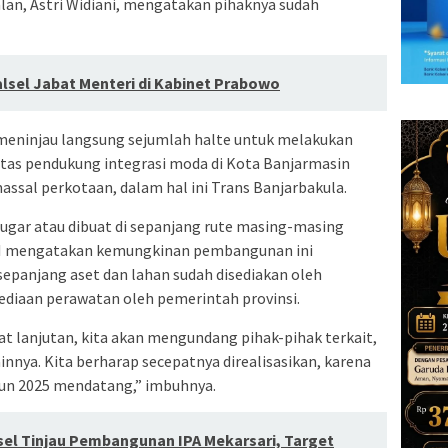
alan, Astri Widiani, mengatakan pihaknya sudah
lsel Jabat Menteri di Kabinet Prabowo
 meninjau langsung sejumlah halte untuk melakukan
itas pendukung integrasi moda di Kota Banjarmasin
sal perkotaan, dalam hal ini Trans Banjarbakula.
ipugar atau dibuat di sepanjang rute masing-masing
RI mengatakan kemungkinan pembangunan ini
epanjang aset dan lahan sudah disediakan oleh
diaan perawatan oleh pemerintah provinsi.
at lanjutan, kita akan mengundang pihak-pihak terkait,
lainnya. Kita berharap secepatnya direalisasikan, karena
un 2025 mendatang,” imbuhnya.
lsel Tinjau Pembangunan IPA Mekarsari, Target