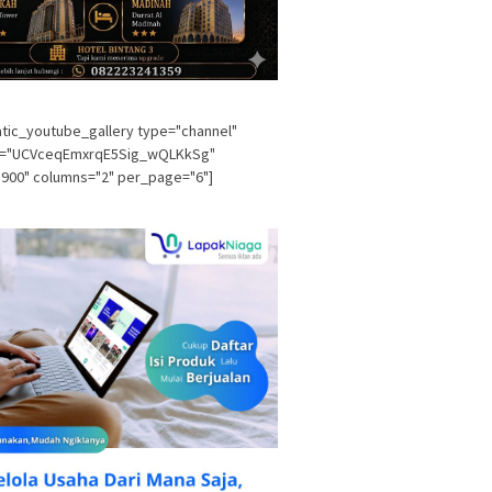
tic_youtube_gallery type="channel"
l="UCVceqEmxrqE5Sig_wQLKkSg"
900" columns="2" per_page="6"]