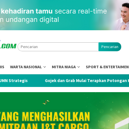
Pencarian
NIS
WARTA NASIONAL
MITRA NIAGA
SPORT & ENTERTAIME
ek dan Grab Mulai Terapkan Potongan Komisi Driver 8℅
K