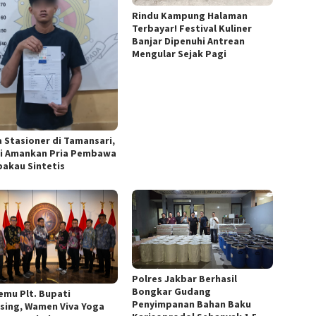
Rindu Kampung Halaman
Terbayar! Festival Kuliner
Banjar Dipenuhi Antrean
Mengular Sejak Pagi
a Stasioner di Tamansari,
si Amankan Pria Pembawa
akau Sintetis
Polres Jakbar Berhasil
Bongkar Gudang
emu Plt. Bupati
Penyimpanan Bahan Baku
sing, Wamen Viva Yoga