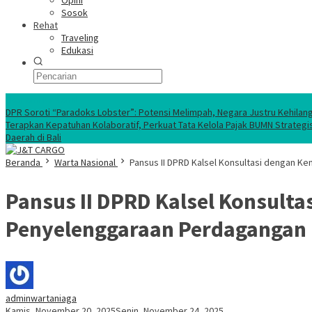
Opini
Sosok
Rehat
Traveling
Edukasi
Ekonomi Nasional
DPR Soroti “Paradoks Lobster”: Potensi Melimpah, Negara Justru Kehilan
Terapkan Kepatuhan Kolaboratif, Perkuat Tata Kelola Pajak BUMN Strategi
Daerah di Bali
Beranda
Warta Nasional
Pansus II DPRD Kalsel Konsultasi dengan
Pansus II DPRD Kalsel Konsul
Penyelenggaraan Perdagangan
adminwartaniaga
Kamis, November 20, 2025
Senin, November 24, 2025