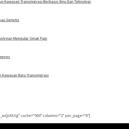
n Kawasan Transmigrasi Berbasis Ilmu Dan Teknologi
au Sintetis
Antrean Mengular Sejak Pagi
ampres
n Kawasan Baru Transmigrasi
g_wQLKkSg" cache="900" columns="2" per_page="6"]