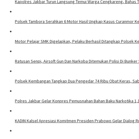
Kapolres Jakbar Turun Langsung Temui Warga Cengkareng, Bahas 
Polsek Tambora Serahkan 6 Motor Hasil Ungkap Kasus Curanmor Ke
Motor Pelajar SMK Digelapkan, Pelaku Berhasil Ditangkap Polsek 
Ratusan Senpi, Airsoft Gun Dan Narkoba Ditemukan Polisi Di Bunke
Polsek Kembangan Tangkap Dua Pengedar 74 Ribu Obat Keras, Sab
Polres Jakbar Gelar Konpres Pemusnahan Bahan Baku Narkotika 1,
KADIN Kalsel Apresiasi Komitmen Presiden Prabowo Gelar Dialog R