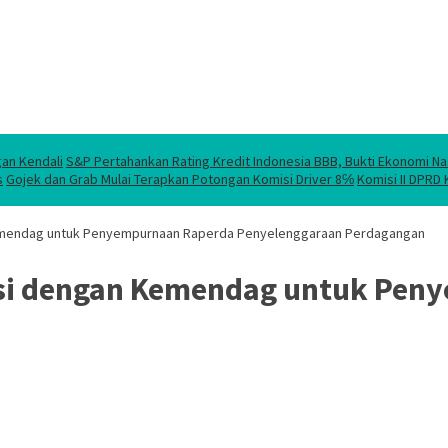
gan Kendali
S&P Pertahankan Rating Kredit Indonesia BBB, Bukti Ekonomi Na
s
Gojek dan Grab Mulai Terapkan Potongan Komisi Driver 8℅
Komisi II DPRD
 Kemendag untuk Penyempurnaan Raperda Penyelenggaraan Perdagangan
tasi dengan Kemendag untuk Pe