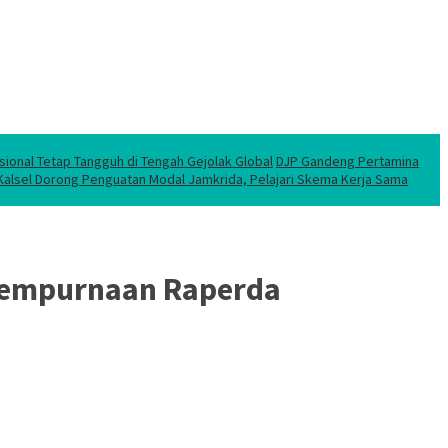
sional Tetap Tangguh di Tengah Gejolak Global
DJP Gandeng Pertamina
 Kalsel Dorong Penguatan Modal Jamkrida, Pelajari Skema Kerja Sama
nyempurnaan Raperda