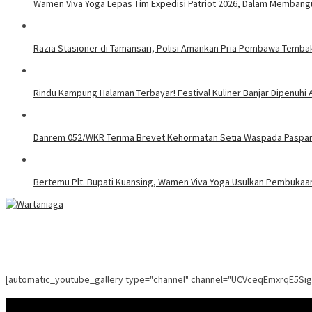
Wamen Viva Yoga Lepas Tim Expedisi Patriot 2026, Dalam Membangu
Razia Stasioner di Tamansari, Polisi Amankan Pria Pembawa Tembak
Rindu Kampung Halaman Terbayar! Festival Kuliner Banjar Dipenuhi 
Danrem 052/WKR Terima Brevet Kehormatan Setia Waspada Pasp
Bertemu Plt. Bupati Kuansing, Wamen Viva Yoga Usulkan Pembukaa
[automatic_youtube_gallery type="channel" channel="UCVceqEmxrqE5Si