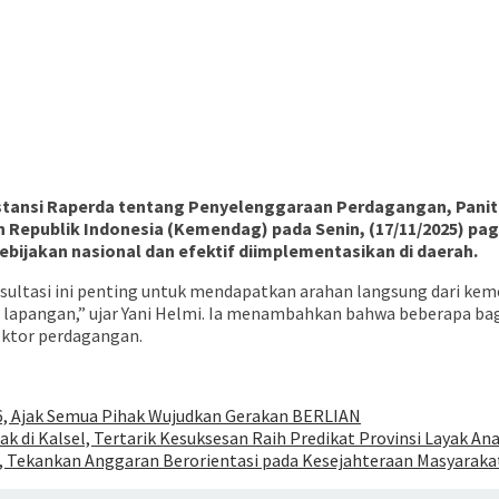
tansi Raperda tentang Penyelenggaraan Perdagangan, Panitia
Republik Indonesia (Kemendag) pada Senin, (17/11/2025) pag
bijakan nasional dan efektif diimplementasikan di daerah.
ltasi ini penting untuk mendapatkan arahan langsung dari kemen
 lapangan,” ujar Yani Helmi. Ia menambahkan bahwa beberapa bagi
ektor perdagangan.
26, Ajak Semua Pihak Wujudkan Gerakan BERLIAN
 di Kalsel, Tertarik Kesuksesan Raih Predikat Provinsi Layak An
 Tekankan Anggaran Berorientasi pada Kesejahteraan Masyaraka