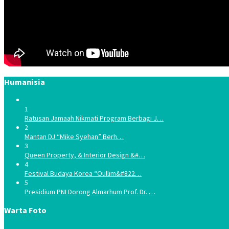
Humanisia
1
Ratusan Jamaah Nikmati Program Berbagi J…
2
Mantan DJ “Mike Syehan” Berh…
3
Queen Property, & Interior Design &#…
4
Festival Budaya Korea “Oullim&#822…
5
Presidium PNI Dorong Almarhum Prof. Dr. …
Warta Foto