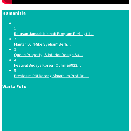
Humanisia
1
Ratusan Jamaah Nikmati Program Berbagi J…
2
Mantan DJ “Mike Syehan” Berh…
3
Queen Property, & Interior Design &#…
4
Festival Budaya Korea “Oullim&#822…
5
Presidium PNI Dorong Almarhum Prof. Dr. …
Warta Foto