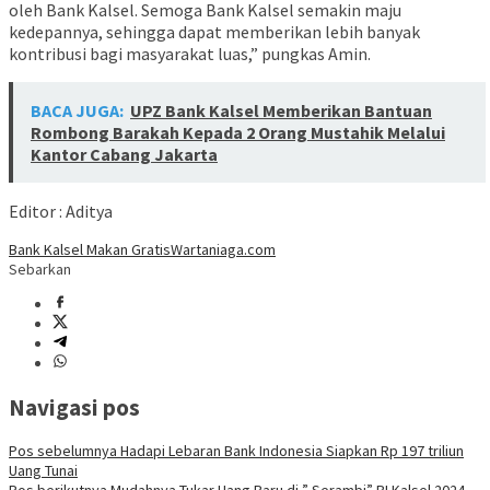
oleh Bank Kalsel. Semoga Bank Kalsel semakin maju
kedepannya, sehingga dapat memberikan lebih banyak
kontribusi bagi masyarakat luas,” pungkas Amin.
BACA JUGA:
UPZ Bank Kalsel Memberikan Bantuan
Rombong Barakah Kepada 2 Orang Mustahik Melalui
Kantor Cabang Jakarta
Editor : Aditya
Bank Kalsel Makan Gratis
Wartaniaga.com
Sebarkan
Navigasi pos
Pos sebelumnya
Hadapi Lebaran Bank Indonesia Siapkan Rp 197 triliun
Uang Tunai
Pos berikutnya
Mudahnya Tukar Uang Baru di ” Serambi” BI Kalsel 2024