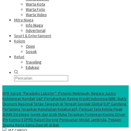
Warta Kota
Warta Foto
Warta Video
Mitra Niaga
Info Niaga
Advertorial
Sport & Entertaiment
Kolom
Opini
Sosok
Rehat
Traveling
Edukasi
Ekonomi Nasional
DPR Soroti “Paradoks Lobster”: Potensi Melimpah, Negara Justru
Kehilangan Kendali
S&P Pertahankan Rating Kredit Indonesia BBB, Bukti
Ekonomi Nasional Tetap Tangguh di Tengah Gejolak Global
DJP Gandeng
Pertamina Terapkan Kepatuhan Kolaboratif, Perkuat Tata Kelola Pajak
BUMN Strategis
Gojek dan Grab Mulai Terapkan Potongan Komisi Driver
8℅
Komisi II DPRD Kalsel Dorong Penguatan Modal Jamkrida, Pelajari
Skema Kerja Sama Daerah di Bali