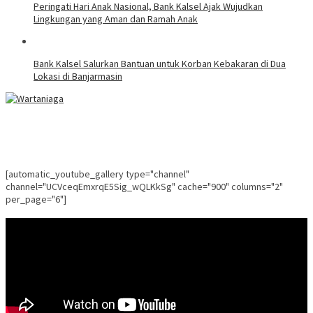
Peringati Hari Anak Nasional, Bank Kalsel Ajak Wujudkan
Lingkungan yang Aman dan Ramah Anak
Bank Kalsel Salurkan Bantuan untuk Korban Kebakaran di Dua
Lokasi di Banjarmasin
[automatic_youtube_gallery type="channel"
channel="UCVceqEmxrqE5Sig_wQLKkSg" cache="900" columns="2"
per_page="6"]