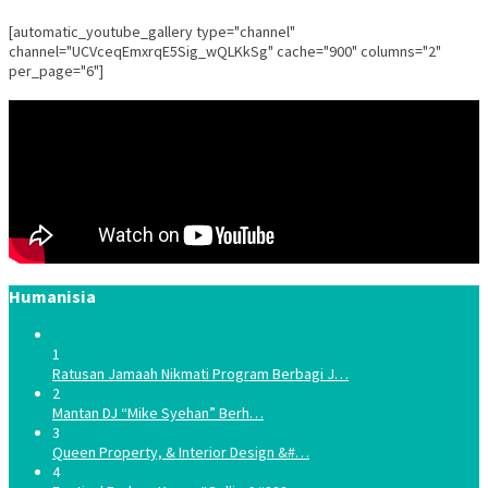
[automatic_youtube_gallery type="channel"
channel="UCVceqEmxrqE5Sig_wQLKkSg" cache="900" columns="2"
per_page="6"]
Humanisia
1
Ratusan Jamaah Nikmati Program Berbagi J…
2
Mantan DJ “Mike Syehan” Berh…
3
Queen Property, & Interior Design &#…
4