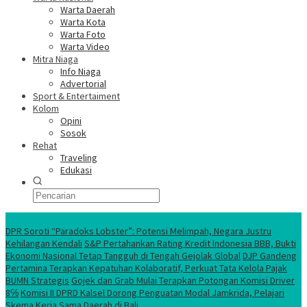
Warta Daerah
Warta Kota
Warta Foto
Warta Video
Mitra Niaga
Info Niaga
Advertorial
Sport & Entertaiment
Kolom
Opini
Sosok
Rehat
Traveling
Edukasi
Ekonomi Nasional
DPR Soroti “Paradoks Lobster”: Potensi Melimpah, Negara Justru
Kehilangan Kendali
S&P Pertahankan Rating Kredit Indonesia BBB, Bukti
Ekonomi Nasional Tetap Tangguh di Tengah Gejolak Global
DJP Gandeng
Pertamina Terapkan Kepatuhan Kolaboratif, Perkuat Tata Kelola Pajak
BUMN Strategis
Gojek dan Grab Mulai Terapkan Potongan Komisi Driver
8℅
Komisi II DPRD Kalsel Dorong Penguatan Modal Jamkrida, Pelajari
Skema Kerja Sama Daerah di Bali