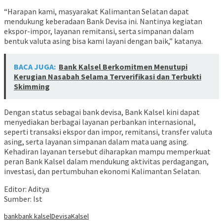
“Harapan kami, masyarakat Kalimantan Selatan dapat
mendukung keberadaan Bank Devisa ini. Nantinya kegiatan
ekspor-impor, layanan remitansi, serta simpanan dalam
bentuk valuta asing bisa kami layani dengan baik,” katanya.
BACA JUGA:
Bank Kalsel Berkomitmen Menutupi
Kerugian Nasabah Selama Terverifikasi dan Terbukti
Skimming
Dengan status sebagai bank devisa, Bank Kalsel kini dapat
menyediakan berbagai layanan perbankan internasional,
seperti transaksi ekspor dan impor, remitansi, transfer valuta
asing, serta layanan simpanan dalam mata uang asing.
Kehadiran layanan tersebut diharapkan mampu memperkuat
peran Bank Kalsel dalam mendukung aktivitas perdagangan,
investasi, dan pertumbuhan ekonomi Kalimantan Selatan.
Editor: Aditya
Sumber: Ist
bank
bank kalsel
Devisa
Kalsel