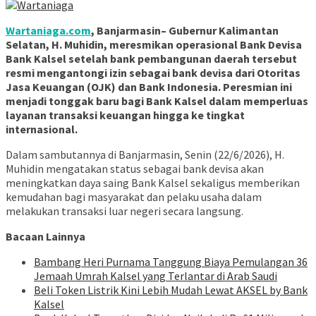
Wartaniaga.com
, Banjarmasin– Gubernur Kalimantan
Selatan, H. Muhidin, meresmikan operasional Bank Devisa
Bank Kalsel setelah bank pembangunan daerah tersebut
resmi mengantongi izin sebagai bank devisa dari Otoritas
Jasa Keuangan (OJK) dan Bank Indonesia. Peresmian ini
menjadi tonggak baru bagi Bank Kalsel dalam memperluas
layanan transaksi keuangan hingga ke tingkat
internasional.
Dalam sambutannya di Banjarmasin, Senin (22/6/2026), H.
Muhidin mengatakan status sebagai bank devisa akan
meningkatkan daya saing Bank Kalsel sekaligus memberikan
kemudahan bagi masyarakat dan pelaku usaha dalam
melakukan transaksi luar negeri secara langsung.
Bacaan Lainnya
Bambang Heri Purnama Tanggung Biaya Pemulangan 36
Jemaah Umrah Kalsel yang Terlantar di Arab Saudi
Beli Token Listrik Kini Lebih Mudah Lewat AKSEL by Bank
Kalsel