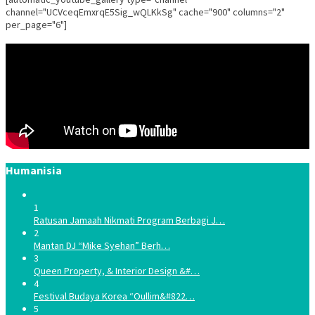
channel="UCVceqEmxrqE5Sig_wQLKkSg" cache="900" columns="2"
per_page="6"]
Humanisia
1
Ratusan Jamaah Nikmati Program Berbagi J…
2
Mantan DJ “Mike Syehan” Berh…
3
Queen Property, & Interior Design &#…
4
Festival Budaya Korea “Oullim&#822…
5