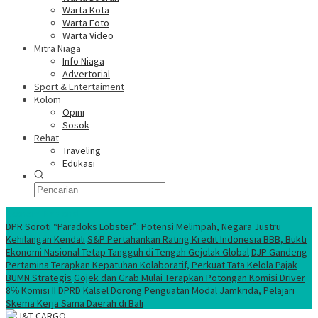
Warta Kota
Warta Foto
Warta Video
Mitra Niaga
Info Niaga
Advertorial
Sport & Entertaiment
Kolom
Opini
Sosok
Rehat
Traveling
Edukasi
Ekonomi Nasional
DPR Soroti “Paradoks Lobster”: Potensi Melimpah, Negara Justru
Kehilangan Kendali
S&P Pertahankan Rating Kredit Indonesia BBB, Bukti
Ekonomi Nasional Tetap Tangguh di Tengah Gejolak Global
DJP Gandeng
Pertamina Terapkan Kepatuhan Kolaboratif, Perkuat Tata Kelola Pajak
BUMN Strategis
Gojek dan Grab Mulai Terapkan Potongan Komisi Driver
8℅
Komisi II DPRD Kalsel Dorong Penguatan Modal Jamkrida, Pelajari
Skema Kerja Sama Daerah di Bali