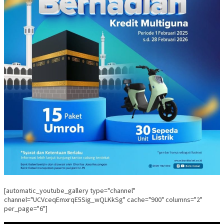
[automatic_youtube_gallery type="channel"
channel="UCVceqEmxrqE5Sig_wQLKkSg" cache="900" columns="2"
per_page="6"]