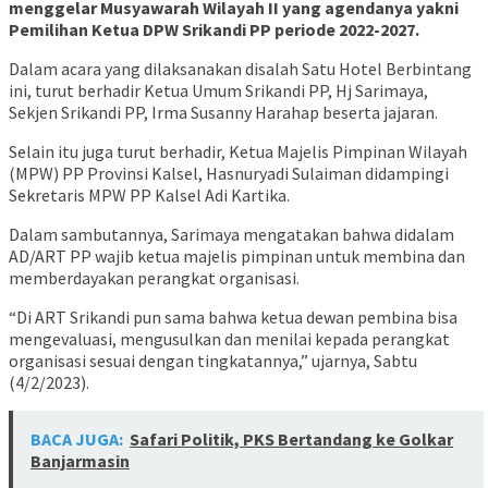
menggelar Musyawarah Wilayah II yang agendanya yakni
Pemilihan Ketua DPW Srikandi PP periode 2022-2027.
Dalam acara yang dilaksanakan disalah Satu Hotel Berbintang
ini, turut berhadir Ketua Umum Srikandi PP, Hj Sarimaya,
Sekjen Srikandi PP, Irma Susanny Harahap beserta jajaran.
Selain itu juga turut berhadir, Ketua Majelis Pimpinan Wilayah
(MPW) PP Provinsi Kalsel, Hasnuryadi Sulaiman didampingi
Sekretaris MPW PP Kalsel Adi Kartika.
Dalam sambutannya, Sarimaya mengatakan bahwa didalam
AD/ART PP wajib ketua majelis pimpinan untuk membina dan
memberdayakan perangkat organisasi.
“Di ART Srikandi pun sama bahwa ketua dewan pembina bisa
mengevaluasi, mengusulkan dan menilai kepada perangkat
organisasi sesuai dengan tingkatannya,” ujarnya, Sabtu
(4/2/2023).
BACA JUGA:
Safari Politik, PKS Bertandang ke Golkar
Banjarmasin