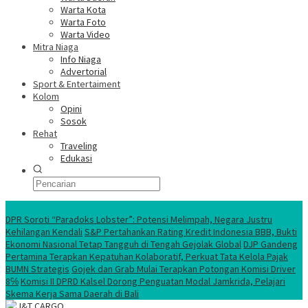
Warta Kota
Warta Foto
Warta Video
Mitra Niaga
Info Niaga
Advertorial
Sport & Entertaiment
Kolom
Opini
Sosok
Rehat
Traveling
Edukasi
Ekonomi Nasional
DPR Soroti “Paradoks Lobster”: Potensi Melimpah, Negara Justru
Kehilangan Kendali
S&P Pertahankan Rating Kredit Indonesia BBB, Bukti
Ekonomi Nasional Tetap Tangguh di Tengah Gejolak Global
DJP Gandeng
Pertamina Terapkan Kepatuhan Kolaboratif, Perkuat Tata Kelola Pajak
BUMN Strategis
Gojek dan Grab Mulai Terapkan Potongan Komisi Driver
8℅
Komisi II DPRD Kalsel Dorong Penguatan Modal Jamkrida, Pelajari
Skema Kerja Sama Daerah di Bali