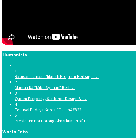
Humanisia
1
Ratusan Jamaah Nikmati Program Berbagi J…
2
Mantan DJ “Mike Syehan” Berh…
3
Queen Property, & Interior Design &#…
4
Festival Budaya Korea “Oullim&#822…
5
Presidium PNI Dorong Almarhum Prof. Dr. …
Warta Foto