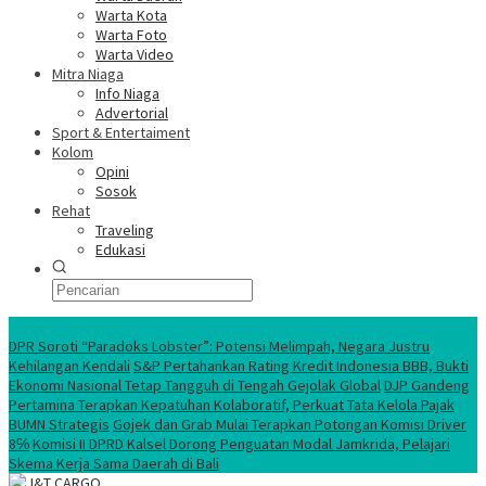
Warta Kota
Warta Foto
Warta Video
Mitra Niaga
Info Niaga
Advertorial
Sport & Entertaiment
Kolom
Opini
Sosok
Rehat
Traveling
Edukasi
Ekonomi Nasional
DPR Soroti “Paradoks Lobster”: Potensi Melimpah, Negara Justru
Kehilangan Kendali
S&P Pertahankan Rating Kredit Indonesia BBB, Bukti
Ekonomi Nasional Tetap Tangguh di Tengah Gejolak Global
DJP Gandeng
Pertamina Terapkan Kepatuhan Kolaboratif, Perkuat Tata Kelola Pajak
BUMN Strategis
Gojek dan Grab Mulai Terapkan Potongan Komisi Driver
8℅
Komisi II DPRD Kalsel Dorong Penguatan Modal Jamkrida, Pelajari
Skema Kerja Sama Daerah di Bali