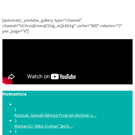
[automatic_youtube_gallery type="channel"
channel="UCVceqEmxrqE5Sig_wQLKkSg" cache="900" columns="2"
per_page="6"]
Humanisia
1
Ratusan Jamaah Nikmati Program Berbagi J…
2
Mantan DJ “Mike Syehan” Berh…
3