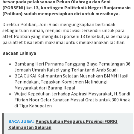
besar pada pelaksanaan Pekan Olahraga dan Seni
(PORSENI) ke-13, kontingen Politeknik Negeri Banjarmasin
(Poliban) sudah mempersiapkan diri untuk meraihnya.
Direktur Poliban, Joni Riadi mengungkapkan bertindak
sebagai tuan rumah, menjadi motivasi tersendiri untuk para
atlet Poliban yang mengikuti porseni 13 tersebut, ia berharap
para atlet bisa lebih maksimal untuk melaksanakan latihan.
Bacaan Lainnya
Bambang Heri Purnama Tanggung Biaya Pemulangan 36
Jemaah Umrah Kalsel yang Terlantar di Arab Saudi
BEA CUKAI Kalimantan Selatan Musnahkan BMMN Hasil
Penindakan, Tegaskan Komitmen Melindungi
Masyarakat dari Barang Ilegal
Wujud Kepedulian terhadap Aspirasi Masyarakat, H. Sandi
Fitrian Noor Gelar Sunatan Massal Gratis untuk 300 Anak
di Tiga Kabupaten
BACA JUGA:
Pengukuhan Pengurus Provinsi FORKI
Kalimantan Selaran