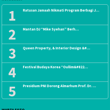
1
Ratusan Jamaah Nikmati Program Berbagi J…
2
Mantan DJ “Mike Syehan” Berh…
3
Queen Property, & Interior Design &#…
4
Festival Budaya Korea “Oullim&#822…
5
Presidium PNI Dorong Almarhum Prof. Dr. …
WARTA FOTO