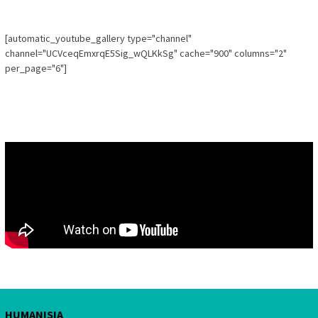
[automatic_youtube_gallery type="channel"
channel="UCVceqEmxrqE5Sig_wQLKkSg" cache="900" columns="2"
per_page="6"]
HUMANISIA