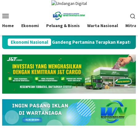
Loncat
ke
Menu
konten
Mobile
Home
Ekonomi
Peluang & Bisnis
Warta Nasional
Mitra
Global
Ekonomi Nasional
DJP Gandeng Pertamina Terapkan Kepatuhan Kolab