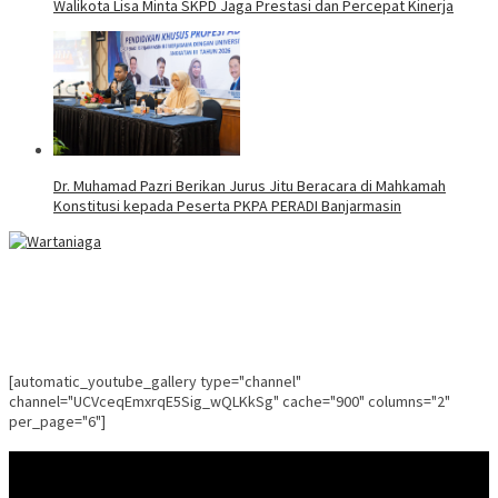
Walikota Lisa Minta SKPD Jaga Prestasi dan Percepat Kinerja
Dr. Muhamad Pazri Berikan Jurus Jitu Beracara di Mahkamah
Konstitusi kepada Peserta PKPA PERADI Banjarmasin
[automatic_youtube_gallery type="channel"
channel="UCVceqEmxrqE5Sig_wQLKkSg" cache="900" columns="2"
per_page="6"]