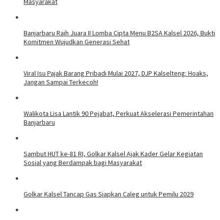
Masyarakat
Banjarbaru Raih Juara II Lomba Cipta Menu B2SA Kalsel 2026, Bukti
Komitmen Wujudkan Generasi Sehat
Viral Isu Pajak Barang Pribadi Mulai 2027, DJP Kalselteng: Hoaks,
Jangan Sampai Terkecoh!
Walikota Lisa Lantik 90 Pejabat, Perkuat Akselerasi Pemerintahan
Banjarbaru
Sambut HUT ke-81 RI, Golkar Kalsel Ajak Kader Gelar Kegiatan
Sosial yang Berdampak bagi Masyarakat
Golkar Kalsel Tancap Gas Siapkan Caleg untuk Pemilu 2029