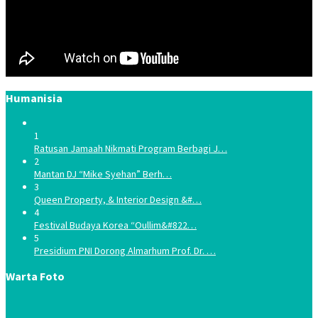
Humanisia
1
Ratusan Jamaah Nikmati Program Berbagi J…
2
Mantan DJ “Mike Syehan” Berh…
3
Queen Property, & Interior Design &#…
4
Festival Budaya Korea “Oullim&#822…
5
Presidium PNI Dorong Almarhum Prof. Dr. …
Warta Foto