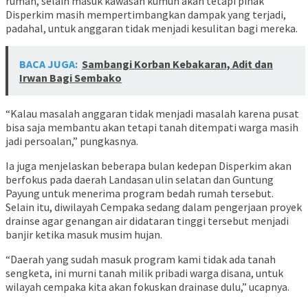
rumah, selain masuk kawasan kumuh akan tetapi pihak
Disperkim masih mempertimbangkan dampak yang terjadi,
padahal, untuk anggaran tidak menjadi kesulitan bagi mereka.
BACA JUGA:
Sambangi Korban Kebakaran, Adit dan
Irwan Bagi Sembako
“Kalau masalah anggaran tidak menjadi masalah karena pusat
bisa saja membantu akan tetapi tanah ditempati warga masih
jadi persoalan,” pungkasnya.
Ia juga menjelaskan beberapa bulan kedepan Disperkim akan
berfokus pada daerah Landasan ulin selatan dan Guntung
Payung untuk menerima program bedah rumah tersebut.
Selain itu, diwilayah Cempaka sedang dalam pengerjaan proyek
drainse agar genangan air didataran tinggi tersebut menjadi
banjir ketika masuk musim hujan.
“Daerah yang sudah masuk program kami tidak ada tanah
sengketa, ini murni tanah milik pribadi warga disana, untuk
wilayah cempaka kita akan fokuskan drainase dulu,” ucapnya.