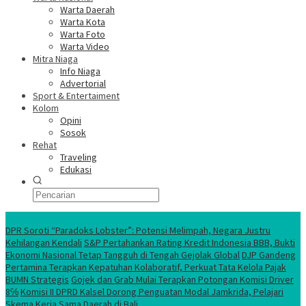
Warta Daerah
Warta Kota
Warta Foto
Warta Video
Mitra Niaga
Info Niaga
Advertorial
Sport & Entertaiment
Kolom
Opini
Sosok
Rehat
Traveling
Edukasi
Ekonomi Nasional
DPR Soroti “Paradoks Lobster”: Potensi Melimpah, Negara Justru
Kehilangan Kendali
S&P Pertahankan Rating Kredit Indonesia BBB, Bukti
Ekonomi Nasional Tetap Tangguh di Tengah Gejolak Global
DJP Gandeng
Pertamina Terapkan Kepatuhan Kolaboratif, Perkuat Tata Kelola Pajak
BUMN Strategis
Gojek dan Grab Mulai Terapkan Potongan Komisi Driver
8℅
Komisi II DPRD Kalsel Dorong Penguatan Modal Jamkrida, Pelajari
Skema Kerja Sama Daerah di Bali