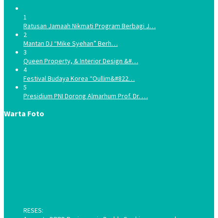
1
Ratusan Jamaah Nikmati Program Berbagi J…
2
Mantan DJ “Mike Syehan” Berh…
3
Queen Property, & Interior Design &#…
4
Festival Budaya Korea “Oullim&#822…
5
Presidium PNI Dorong Almarhum Prof. Dr. …
Warta Foto
RESES: