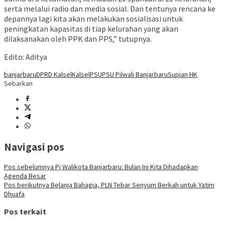
serta melalui radio dan media sosial. Dan tentunya rencana ke
depannya lagi kita akan melakukan sosialisasi untuk
peningkatan kapasitas di tiap kelurahan yang akan
dilaksanakan oleh PPK dan PPS,” tutupnya.
Edito: Aditya
banjarbaru
DPRD Kalsel
Kalsel
PSU
PSU Pilwali Banjarbaru
Supian HK
Sebarkan
Navigasi pos
Pos sebelumnya
Pj Walikota Banjarbaru: Bulan Ini Kita Dihadapkan
Agenda Besar
Pos berikutnya
Belanja Bahagia, PLN Tebar Senyum Berkah untuk Yatim
Dhuafa
Pos terkait