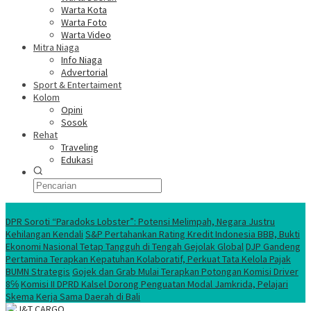
Warta Kota
Warta Foto
Warta Video
Mitra Niaga
Info Niaga
Advertorial
Sport & Entertaiment
Kolom
Opini
Sosok
Rehat
Traveling
Edukasi
Ekonomi Nasional
DPR Soroti “Paradoks Lobster”: Potensi Melimpah, Negara Justru
Kehilangan Kendali
S&P Pertahankan Rating Kredit Indonesia BBB, Bukti
Ekonomi Nasional Tetap Tangguh di Tengah Gejolak Global
DJP Gandeng
Pertamina Terapkan Kepatuhan Kolaboratif, Perkuat Tata Kelola Pajak
BUMN Strategis
Gojek dan Grab Mulai Terapkan Potongan Komisi Driver
8℅
Komisi II DPRD Kalsel Dorong Penguatan Modal Jamkrida, Pelajari
Skema Kerja Sama Daerah di Bali