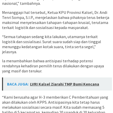
nasional,” tambahnya.
Menanggapi hal tersebut, Ketua KPU Provinsi Kalsel, Dr. Andi
Tenri Sompa, S.I.P., menjelaskan bahwa pihaknya terus bekerja
maksimal menyelesaikan tahapan-tahapan krusial, terutama
terkait logistik dan sosialisasi kepada masyarakat.
“Semua tahapan sedang kita lakukan, utamanya terkait
logistik dan sosialisasi. Surat suara sudah siap dan tinggal
menunggu kedatangan kotak suara, tinta serta segel,”
jelasnya.
Ia menambahkan bahwa antisipasi terhadap potensi
rendahnya kehadiran pemilih terus dilakukan dengan upaya
yang masif dan terukur.
BACA JUGA:
LVRI Kalsel Ziarahi TMP Bumi Kencana
“Kami berusaha agar H-3 memberikan C Pemberitahuan yang
akan dilakukan oleh KPPS. Antisipasinya kita tetap harus
melakukan sosialisasi secara masif. Kita sudah memasang 5
baliho di 5 kecamatan, kemudian 20 spanduk di 20 kelurahan,