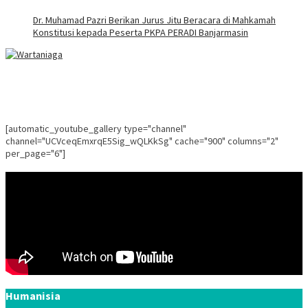
Dr. Muhamad Pazri Berikan Jurus Jitu Beracara di Mahkamah
Konstitusi kepada Peserta PKPA PERADI Banjarmasin
[automatic_youtube_gallery type="channel"
channel="UCVceqEmxrqE5Sig_wQLKkSg" cache="900" columns="2"
per_page="6"]
Humanisia