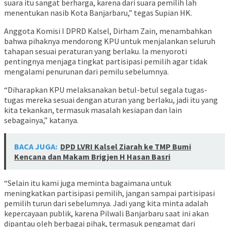
suara itu sangat berharga, karena dari suara pemilih lah
menentukan nasib Kota Banjarbaru,” tegas Supian HK.
Anggota Komisi I DPRD Kalsel, Dirham Zain, menambahkan
bahwa pihaknya mendorong KPU untuk menjalankan seluruh
tahapan sesuai peraturan yang berlaku. Ia menyoroti
pentingnya menjaga tingkat partisipasi pemilih agar tidak
mengalami penurunan dari pemilu sebelumnya.
“Diharapkan KPU melaksanakan betul-betul segala tugas-
tugas mereka sesuai dengan aturan yang berlaku, jadi itu yang
kita tekankan, termasuk masalah kesiapan dan lain
sebagainya,” katanya.
BACA JUGA:
DPD LVRI Kalsel Ziarah ke TMP Bumi
Kencana dan Makam Brigjen H Hasan Basri
“Selain itu kami juga meminta bagaimana untuk
meningkatkan partisipasi pemilih, jangan sampai partisipasi
pemilih turun dari sebelumnya. Jadi yang kita minta adalah
kepercayaan publik, karena Pilwali Banjarbaru saat ini akan
dipantau oleh berbagai pihak, termasuk pengamat dari