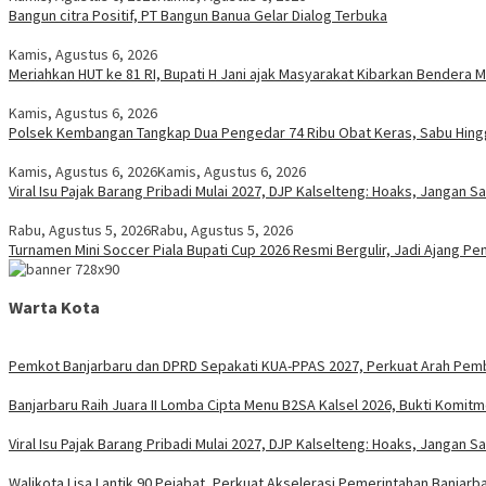
Bangun citra Positif, PT Bangun Banua Gelar Dialog Terbuka
Kamis, Agustus 6, 2026
Meriahkan HUT ke 81 RI, Bupati H Jani ajak Masyarakat Kibarkan Bendera M
Kamis, Agustus 6, 2026
Polsek Kembangan Tangkap Dua Pengedar 74 Ribu Obat Keras, Sabu Hing
Kamis, Agustus 6, 2026
Kamis, Agustus 6, 2026
Viral Isu Pajak Barang Pribadi Mulai 2027, DJP Kalselteng: Hoaks, Jangan 
Rabu, Agustus 5, 2026
Rabu, Agustus 5, 2026
Turnamen Mini Soccer Piala Bupati Cup 2026 Resmi Bergulir, Jadi Ajang Pe
Warta Kota
Pemkot Banjarbaru dan DPRD Sepakati KUA-PPAS 2027, Perkuat Arah Pem
Banjarbaru Raih Juara II Lomba Cipta Menu B2SA Kalsel 2026, Bukti Komi
Viral Isu Pajak Barang Pribadi Mulai 2027, DJP Kalselteng: Hoaks, Jangan 
Walikota Lisa Lantik 90 Pejabat, Perkuat Akselerasi Pemerintahan Banjarb