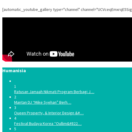
[automatic_youtube_gallery type="channel" channel="UCVceqEmxrqE5Si
Humanisia
1
Ratusan Jamaah Nikmati Program Berbagi J…
2
Mantan DJ “Mike Syehan” Berh…
3
Queen Property, & Interior Design &#…
4
Festival Budaya Korea “Oullim&#822…
5