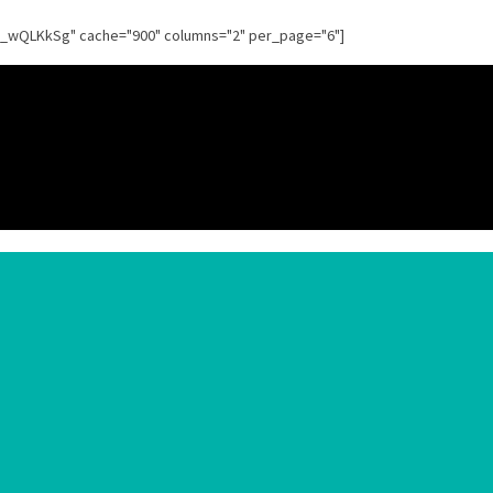
g_wQLKkSg" cache="900" columns="2" per_page="6"]