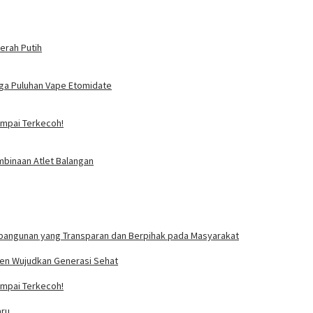
erah Putih
ga Puluhan Vape Etomidate
Sampai Terkecoh!
mbinaan Atlet Balangan
bangunan yang Transparan dan Berpihak pada Masyarakat
tmen Wujudkan Generasi Sehat
Sampai Terkecoh!
aru