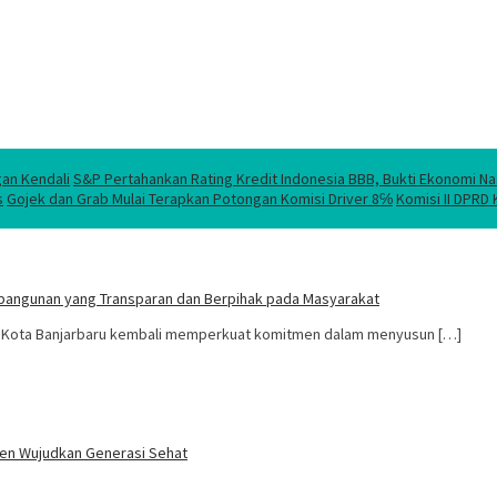
gan Kendali
S&P Pertahankan Rating Kredit Indonesia BBB, Bukti Ekonomi Na
s
Gojek dan Grab Mulai Terapkan Potongan Komisi Driver 8℅
Komisi II DPRD
bangunan yang Transparan dan Berpihak pada Masyarakat
D Kota Banjarbaru kembali memperkuat komitmen dalam menyusun […]
tmen Wujudkan Generasi Sehat