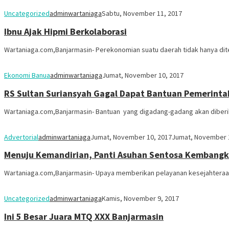
Uncategorized
adminwartaniaga
Sabtu, November 11, 2017
Ibnu Ajak Hipmi Berkolaborasi
Wartaniaga.com,Banjarmasin- Perekonomian suatu daerah tidak hanya dite
Ekonomi Banua
adminwartaniaga
Jumat, November 10, 2017
RS Sultan Suriansyah Gagal Dapat Bantuan Pemerinta
Wartaniaga.com,Banjarmasin- Bantuan yang digadang-gadang akan diberik
Advertorial
adminwartaniaga
Jumat, November 10, 2017
Jumat, November 
Menuju Kemandirian, Panti Asuhan Sentosa Kembangk
Wartaniaga.com,Banjarmasin- Upaya memberikan pelayanan kesejahteraan 
Uncategorized
adminwartaniaga
Kamis, November 9, 2017
Ini 5 Besar Juara MTQ XXX Banjarmasin