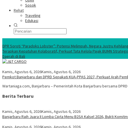
Opini
Sosok
Rehat
Traveling
Edukasi
Ekonomi Nasional
DPR Soroti “Paradoks Lobster”: Potensi Melimpah, Negara Justru Kehilan
Terapkan Kepatuhan Kolaboratif, Perkuat Tata Kelola Pajak BUMN Strategi
Daerah di Bali
Kamis, Agustus 6, 2026
Kamis, Agustus 6, 2026
Pemkot Banjarbaru dan DPRD Sepakati KUA-PPAS 2027, Perkuat Arah Pem
Wartaniaga.com, Banjarbaru – Pemerintah Kota Banjarbaru bersama DPR
Berita Terbaru
Kamis, Agustus 6, 2026
Kamis, Agustus 6, 2026
Banjarbaru Raih Juara II Lomba Cipta Menu B2SA Kalsel 2026, Bukti Komi
Kamis, Agustus 6, 2026
Kamis, Agustus 6, 2026