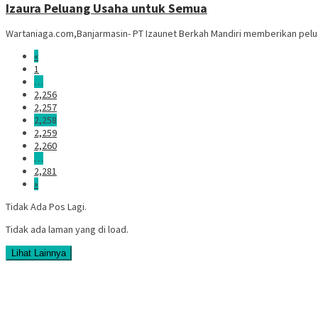
Izaura Peluang Usaha untuk Semua
Wartaniaga.com,Banjarmasin- PT Izaunet Berkah Mandiri memberikan pelu
«
1
…
2,256
2,257
2,258
2,259
2,260
…
2,281
»
Tidak Ada Pos Lagi.
Tidak ada laman yang di load.
Lihat Lainnya