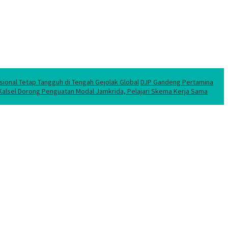
sional Tetap Tangguh di Tengah Gejolak Global
DJP Gandeng Pertamina
 Kalsel Dorong Penguatan Modal Jamkrida, Pelajari Skema Kerja Sama