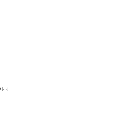
) […]