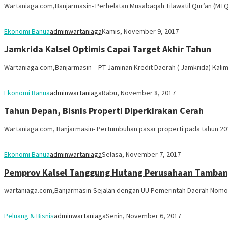
Wartaniaga.com,Banjarmasin- Perhelatan Musabaqah Tilawatil Qur’an (MTQ)
Ekonomi Banua
adminwartaniaga
Kamis, November 9, 2017
Jamkrida Kalsel Optimis Capai Target Akhir Tahun
Wartaniaga.com,Banjarmasin – PT Jaminan Kredit Daerah ( Jamkrida) Kal
Ekonomi Banua
adminwartaniaga
Rabu, November 8, 2017
Tahun Depan, Bisnis Properti Diperkirakan Cerah
Wartaniaga.com, Banjarmasin- Pertumbuhan pasar properti pada tahun 20
Ekonomi Banua
adminwartaniaga
Selasa, November 7, 2017
Pemprov Kalsel Tanggung Hutang Perusahaan Tambang
wartaniaga.com,Banjarmasin-Sejalan dengan UU Pemerintah Daerah Nom
Peluang & Bisnis
adminwartaniaga
Senin, November 6, 2017