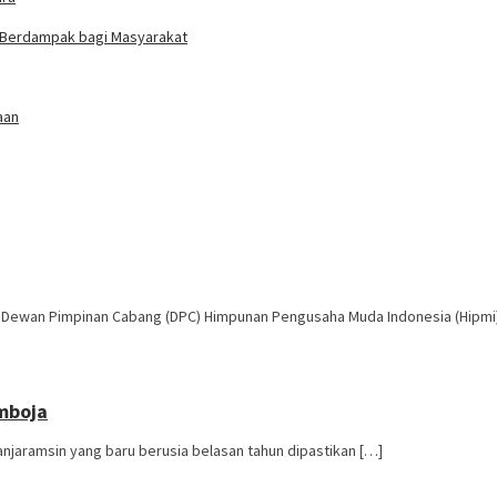
ng Berdampak bagi Masyarakat
aan
a Dewan Pimpinan Cabang (DPC) Himpunan Pengusaha Muda Indonesia (Hipmi
mboja
njaramsin yang baru berusia belasan tahun dipastikan […]