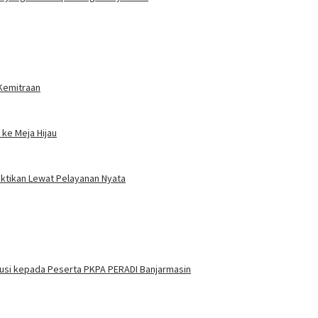
 Kemitraan
ke Meja Hijau
uktikan Lewat Pelayanan Nyata
itusi kepada Peserta PKPA PERADI Banjarmasin