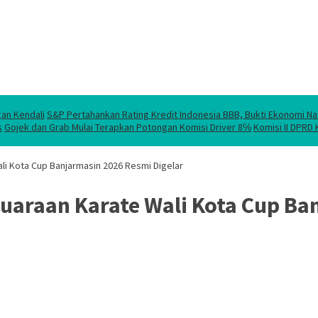
gan Kendali
S&P Pertahankan Rating Kredit Indonesia BBB, Bukti Ekonomi Na
s
Gojek dan Grab Mulai Terapkan Potongan Komisi Driver 8℅
Komisi II DPRD
ali Kota Cup Banjarmasin 2026 Resmi Digelar
juaraan Karate Wali Kota Cup Ba