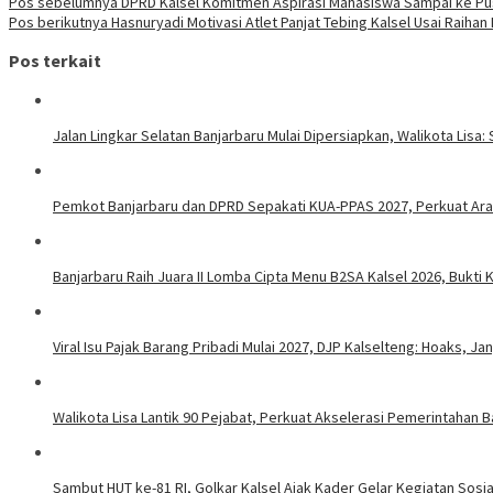
Pos sebelumnya
DPRD Kalsel Komitmen Aspirasi Mahasiswa Sampai ke Pu
Pos berikutnya
Hasnuryadi Motivasi Atlet Panjat Tebing Kalsel Usai Raihan
Pos terkait
Jalan Lingkar Selatan Banjarbaru Mulai Dipersiapkan, Walikota Li
Pemkot Banjarbaru dan DPRD Sepakati KUA-PPAS 2027, Perkuat Ar
Banjarbaru Raih Juara II Lomba Cipta Menu B2SA Kalsel 2026, Bukt
Viral Isu Pajak Barang Pribadi Mulai 2027, DJP Kalselteng: Hoaks, J
Walikota Lisa Lantik 90 Pejabat, Perkuat Akselerasi Pemerintahan B
Sambut HUT ke-81 RI, Golkar Kalsel Ajak Kader Gelar Kegiatan Sos