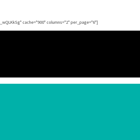
g_wQLKkSg" cache="900" columns="2" per_page="6"]