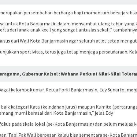
ini merupakan persembahan berharga bagi momentum bersejarah k
ususnya untuk Kota Banjarmasin dalam menyambut ulang tahun yang
ta dari anak-anak kecil yang sangat antusias sekali,” tambahnya
sus dari Wali Kota Banjarmasin agar seluruh atlet tetap menguta
jukkan sportivitas, terus juga tetap menjaga persaudaraan. Kalah
agama, Gubernur Kalsel : Wahana Perkuat Nilai-Nilai Tolera
berbagai kelompok umur. Ketua Forki Banjarmasin, Edy Sunarto, me
, baik kategori Kata (keindahan jurus) maupun Kumite (pertarunga
emang murni berasal dari Kota Banjarmasin,” jelas Edy.
okus pada skala lokal (se-Kota Banjarmasin) dan belum meluas ke
n. Tapi Pak Wali berpesan kalau bisa sementara se-Kota Banjarma