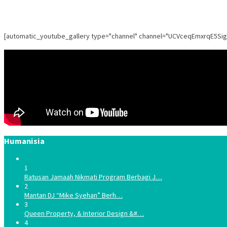
[automatic_youtube_gallery type="channel" channel="UCVceqEmxrqE5Si
Humanisia
1
Ratusan Jamaah Nikmati Program Berbagi J…
2
Mantan DJ “Mike Syehan” Berh…
3
Queen Property, & Interior Design &#…
4