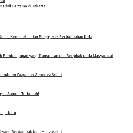
sat
 Medali Pertama di Jakarta
sa: Solusi Kemacetan dan Penggerak Pertumbuhan Kota
ah Pembangunan yang Transparan dan Berpihak pada Masyarakat
i Komitmen Wujudkan Generasi Sehat
angan Sampai Terkecoh!
anjarbaru
ial yang Berdampak bagi Masyarakat