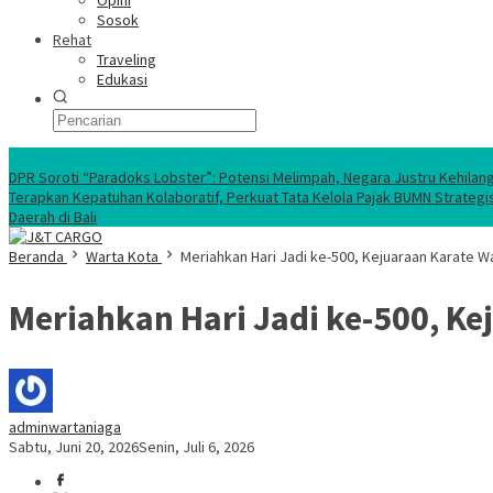
Opini
Sosok
Rehat
Traveling
Edukasi
Ekonomi Nasional
DPR Soroti “Paradoks Lobster”: Potensi Melimpah, Negara Justru Kehilan
Terapkan Kepatuhan Kolaboratif, Perkuat Tata Kelola Pajak BUMN Strategi
Daerah di Bali
Beranda
Warta Kota
Meriahkan Hari Jadi ke-500, Kejuaraan Karate W
Meriahkan Hari Jadi ke-500, Ke
adminwartaniaga
Sabtu, Juni 20, 2026
Senin, Juli 6, 2026