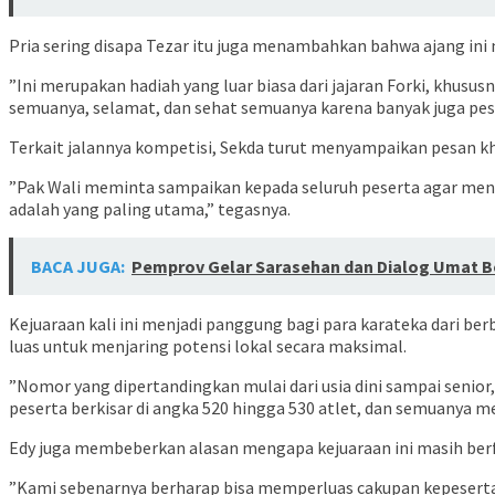
​Pria sering disapa Tezar itu juga menambahkan bahwa ajang 
​”Ini merupakan hadiah yang luar biasa dari jajaran Forki, kh
semuanya, selamat, dan sehat semuanya karena banyak juga peser
Terkait jalannya kompetisi, Sekda turut menyampaikan pesan khu
​”Pak Wali meminta sampaikan kepada seluruh peserta agar menun
adalah yang paling utama,” tegasnya.
BACA JUGA:
Pemprov Gelar Sarasehan dan Dialog Umat Ber
​Kejuaraan kali ini menjadi panggung bagi para karateka dari 
luas untuk menjaring potensi lokal secara maksimal.
​”Nomor yang dipertandingkan mulai dari usia dini sampai senior
peserta berkisar di angka 520 hingga 530 atlet, dan semuanya m
​Edy juga membeberkan alasan mengapa kejuaraan ini masih berf
​”Kami sebenarnya berharap bisa memperluas cakupan kepesertaa