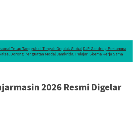
sional Tetap Tangguh di Tengah Gejolak Global
DJP Gandeng Pertamina
 Kalsel Dorong Penguatan Modal Jamkrida, Pelajari Skema Kerja Sama
njarmasin 2026 Resmi Digelar