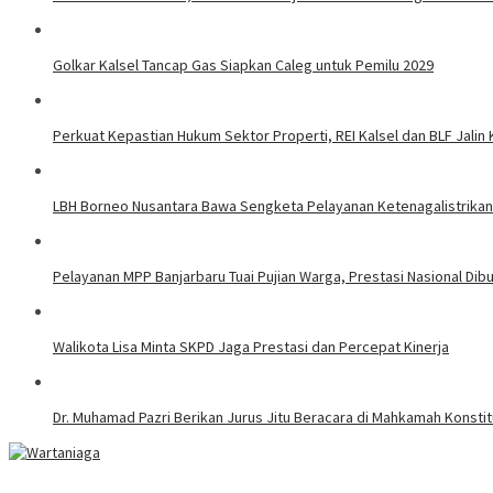
Golkar Kalsel Tancap Gas Siapkan Caleg untuk Pemilu 2029
Perkuat Kepastian Hukum Sektor Properti, REI Kalsel dan BLF Jalin
LBH Borneo Nusantara Bawa Sengketa Pelayanan Ketenagalistrikan 
Pelayanan MPP Banjarbaru Tuai Pujian Warga, Prestasi Nasional Dib
Walikota Lisa Minta SKPD Jaga Prestasi dan Percepat Kinerja
Dr. Muhamad Pazri Berikan Jurus Jitu Beracara di Mahkamah Konst