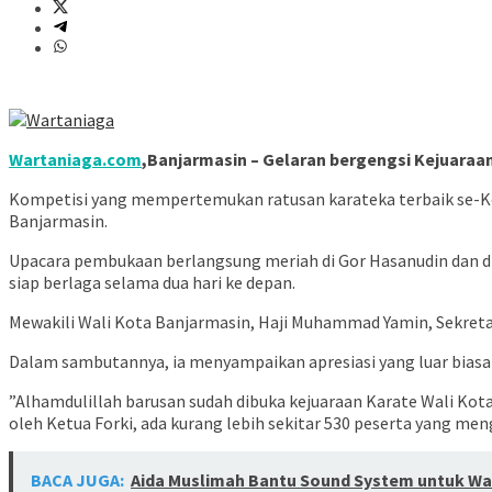
Wartaniaga.com
,Banjarmasin – Gelaran bergengsi Kejuaraan
Kompetisi yang mempertemukan ratusan karateka terbaik se-Kot
Banjarmasin.
​Upacara pembukaan berlangsung meriah di Gor Hasanudin dan dih
siap berlaga selama dua hari ke depan.
​Mewakili Wali Kota Banjarmasin, Haji Muhammad Yamin, Sekreta
Dalam sambutannya, ia menyampaikan apresiasi yang luar biasa 
​”Alhamdulillah barusan sudah dibuka kejuaraan Karate Wali Ko
oleh Ketua Forki, ada kurang lebih sekitar 530 peserta yang mengi
BACA JUGA:
Aida Muslimah Bantu Sound System untuk W