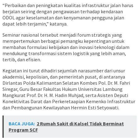
“Perbaikan dan peningkatan kualitas infrastruktur jalan harus
berjalan seiring dengan pengawasan terhadap kendaraan
ODOL agar keselamatan dan kenyamanan pengguna jalan
dapat lebih terjamin,” katanya.
Seminar nasional tersebut menjadi forum strategis yang
mempertemukan berbagai pemangku kepentingan untuk
membahas formulasi kebijakan dan inovasi teknologi dalam
mendukung transformasi sistem logistik yang lebih aman,
tertib, dan efisien.
Kegiatan ini turut dihadiri sejumlah narasumber dari unsur
akademisi, kepolisian, dan pemerintah pusat, di antaranya
Dirlantas Polda Kalimantan Selatan Kombes Pol. Dr. M. Fahri
Siregar, Guru Besar Fakultas Hukum Universitas Lambung
Mangkurat Prof. Dr. H. M. Hadin Muhjad, serta Asisten Deputi
Konektivitas Darat dan Perkeretaapian Kemenko Infrastruktur
dan Pembangunan Kewilayahan Hermin Esti Setyowati.
BACA JUGA:
2 Rumah Sakit di Kalsel Tidak Berminat
Program SCF