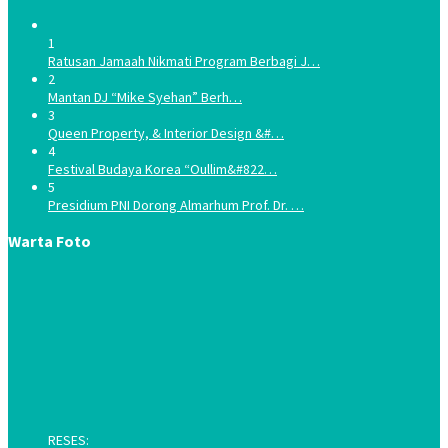
1
Ratusan Jamaah Nikmati Program Berbagi J…
2
Mantan DJ “Mike Syehan” Berh…
3
Queen Property, & Interior Design &#…
4
Festival Budaya Korea “Oullim&#822…
5
Presidium PNI Dorong Almarhum Prof. Dr. …
Warta Foto
RESES: