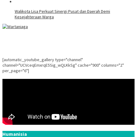
Walikota Lisa Perkuat Sinergi Pusat dan Daerah Demi
Kesejahteraan Warga
[automatic_youtube_gallery type="channel"
channel="UCVceqEmxrqE5Sig_wQLKkSg" cache="900" columns="2"
per_page="6"]
Humanisia