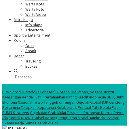
Warta Kota
Warta Foto
Warta Video
Mitra Niaga
Info Niaga
Advertorial
Sport & Entertaiment
Kolom
Opini
Sosok
Rehat
Traveling
Edukasi
Ekonomi Nasional
DPR Soroti “Paradoks Lobster”: Potensi Melimpah, Negara Justru
Kehilangan Kendali
S&P Pertahankan Rating Kredit Indonesia BBB, Bukti
Ekonomi Nasional Tetap Tangguh di Tengah Gejolak Global
DJP Gandeng
Pertamina Terapkan Kepatuhan Kolaboratif, Perkuat Tata Kelola Pajak
BUMN Strategis
Gojek dan Grab Mulai Terapkan Potongan Komisi Driver
8℅
Komisi II DPRD Kalsel Dorong Penguatan Modal Jamkrida, Pelajari
Skema Kerja Sama Daerah di Bali