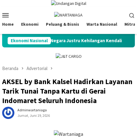
Loncat
ke
Menu
konten
Mobile
Home
Ekonomi
Peluang & Bisnis
Warta Nasional
Mitra
Potensi Melimpah, Negara Justru Kehilangan Kendali
Ekonomi Nasional
S&P
Beranda
Advertorial
AKSEL by Bank Kalsel Hadirkan Layanan
Tarik Tunai Tanpa Kartu di Gerai
Indomaret Seluruh Indonesia
Adminwartaniaga
Jumat, Juni 19, 2026