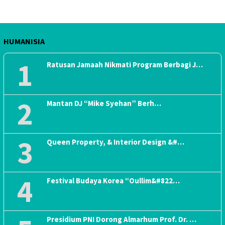
HUMANISIA
1
Ratusan Jamaah Nikmati Program Berbagi J…
2
Mantan DJ “Mike Syehan” Berh…
3
Queen Property, & Interior Design &#…
4
Festival Budaya Korea “Oullim&#822…
Presidium PNI Dorong Almarhum Prof. Dr. …