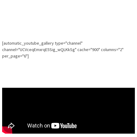
[automatic_youtube_gallery type="channel"
channel="UCVceqEmxrqE5Sig_wQLKkSg" cache="900" columns="2"
per_page="6"]