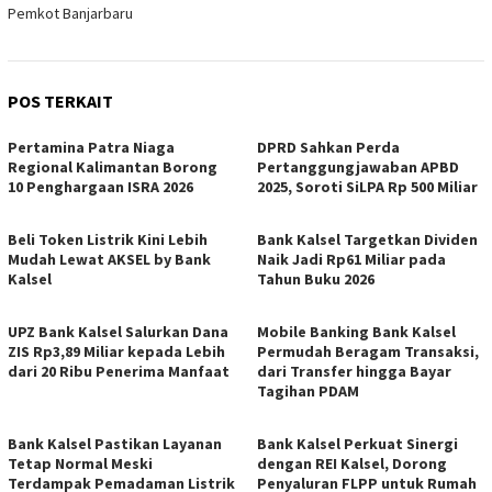
Pemkot Banjarbaru
POS TERKAIT
Pertamina Patra Niaga
DPRD Sahkan Perda
Regional Kalimantan Borong
Pertanggungjawaban APBD
10 Penghargaan ISRA 2026
2025, Soroti SiLPA Rp 500 Miliar
Beli Token Listrik Kini Lebih
Bank Kalsel Targetkan Dividen
Mudah Lewat AKSEL by Bank
Naik Jadi Rp61 Miliar pada
Kalsel
Tahun Buku 2026
UPZ Bank Kalsel Salurkan Dana
Mobile Banking Bank Kalsel
ZIS Rp3,89 Miliar kepada Lebih
Permudah Beragam Transaksi,
dari 20 Ribu Penerima Manfaat
dari Transfer hingga Bayar
Tagihan PDAM
Bank Kalsel Pastikan Layanan
Bank Kalsel Perkuat Sinergi
Tetap Normal Meski
dengan REI Kalsel, Dorong
Terdampak Pemadaman Listrik
Penyaluran FLPP untuk Rumah