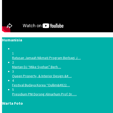
Humanisia
1
Ratusan Jamaah Nikmati Program Berbagi J…
2
Mantan DJ “Mike Syehan” Berh…
3
Queen Property, & Interior Design &#…
4
Festival Budaya Korea “Oullim&#822…
5
Presidium PNI Dorong Almarhum Prof. Dr. …
Warta Foto