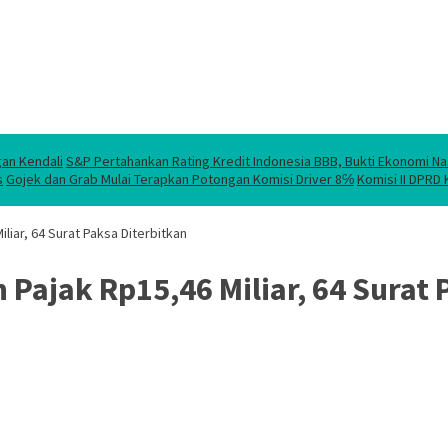
gan Kendali
S&P Pertahankan Rating Kredit Indonesia BBB, Bukti Ekonomi Na
s
Gojek dan Grab Mulai Terapkan Potongan Komisi Driver 8℅
Komisi II DPRD
liar, 64 Surat Paksa Diterbitkan
 Pajak Rp15,46 Miliar, 64 Surat 