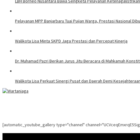
LBH Borneo Nusantara Bawa Sengketa Pelayanan Ketenagalistrikan 
Pelayanan MPP Banjarbaru Tuai Pujian Warga, Prestasi Nasional Dib
Walikota Lisa Minta SKPD Jaga Prestasi dan Percepat Kinerja
Dr. Muhamad Pazri Berikan Jurus Jitu Beracara di Mahkamah Konst
Walikota Lisa Perkuat Sinergi Pusat dan Daerah Demi Kesejahteraa
[automatic_youtube_gallery type="channel" channel="UCVceqEmxrqE5Si