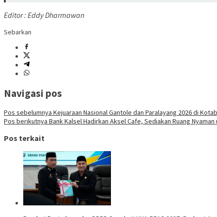
Editor : Eddy Dharmawan
Sebarkan
Navigasi pos
Pos sebelumnya
Kejuaraan Nasional Gantole dan Paralayang 2026 di Kota
Pos berikutnya
Bank Kalsel Hadirkan Aksel Cafe, Sediakan Ruang Nyaman
Pos terkait