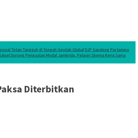
sional Tetap Tangguh di Tengah Gejolak Global
DJP Gandeng Pertamina
 Kalsel Dorong Penguatan Modal Jamkrida, Pelajari Skema Kerja Sama
Paksa Diterbitkan