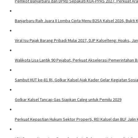
Pemkot Banjarbaru dan DPRD Sepakati KUA-PPAS 2027, Perkuat Ar
Banjarbaru Raih Juara II Lomba Cipta Menu B2SA Kalsel 2026, Bukt
Viral Isu Pajak Barang Pribadi Mulai 2027, DJP Kalselteng: Hoaks, J
Walikota Lisa Lantik 90 Pejabat, Perkuat Akselerasi Pemerintahan B
Sambut HUT ke-81 RI, Golkar Kalsel Ajak Kader Gelar Kegiatan Sos
Golkar Kalsel Tancap Gas Siapkan Caleg untuk Pemilu 2029
Perkuat Kepastian Hukum Sektor Properti, REI Kalsel dan BLF Jalin