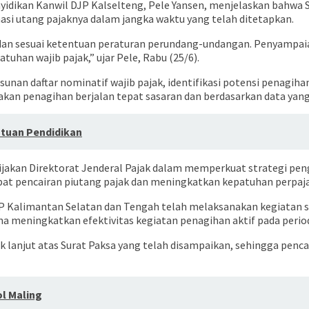
enyidikan Kanwil DJP Kalselteng, Pele Yansen, menjelaskan bahw
nasi utang pajaknya dalam jangka waktu yang telah ditetapkan.
r dan sesuai ketentuan peraturan perundang-undangan. Penyampai
an wajib pajak,” ujar Pele, Rabu (25/6).
n daftar nominatif wajib pajak, identifikasi potensi penagihan, 
kan penagihan berjalan tepat sasaran dan berdasarkan data yang 
ntuan Pendidikan
ijakan Direktorat Jenderal Pajak dalam memperkuat strategi pe
pat pencairan piutang pajak dan meningkatkan kepatuhan perpaj
JP Kalimantan Selatan dan Tengah telah melaksanakan kegiatan se
una meningkatkan efektivitas kegiatan penagihan aktif pada perio
lanjut atas Surat Paksa yang telah disampaikan, sehingga penca
ol Maling