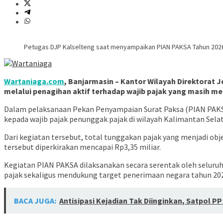
Petugas DJP Kalselteng saat menyampaikan PIAN PAKSA Tahun 2026 (
Wartaniaga.com
, Banjarmasin – Kantor Wilayah Direktora
melalui penagihan aktif terhadap wajib pajak yang masih me
Dalam pelaksanaan Pekan Penyampaian Surat Paksa (PIAN PAKSA
kepada wajib pajak penunggak pajak di wilayah Kalimantan Sel
Dari kegiatan tersebut, total tunggakan pajak yang menjadi ob
tersebut diperkirakan mencapai Rp3,35 miliar.
Kegiatan PIAN PAKSA dilaksanakan secara serentak oleh seluruh 
pajak sekaligus mendukung target penerimaan negara tahun 20
BACA JUGA:
Antisipasi Kejadian Tak Diinginkan, Satpol P