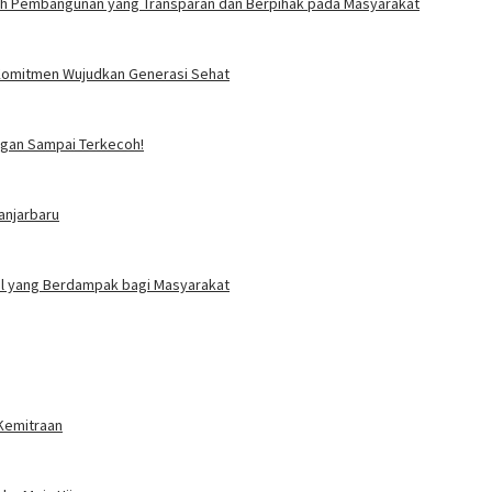
ah Pembangunan yang Transparan dan Berpihak pada Masyarakat
i Komitmen Wujudkan Generasi Sehat
angan Sampai Terkecoh!
anjarbaru
ial yang Berdampak bagi Masyarakat
 Kemitraan