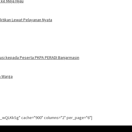
ke Meja Hijau
uktikan Lewat Pelayanan Nyata
itusi kepada Peserta PKPA PERADI Banjarmasin
n Warga
g_wQLKkSg" cache="900" columns="2" per_page="6"]