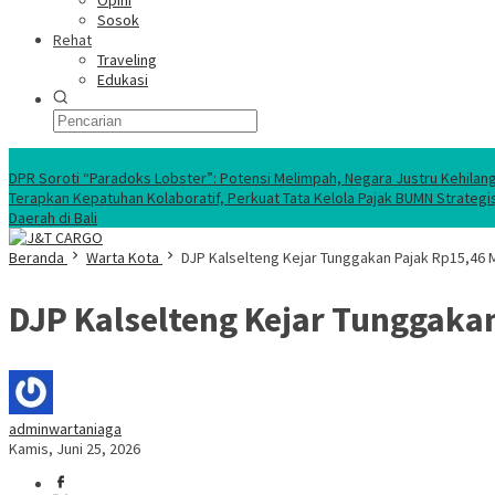
Opini
Sosok
Rehat
Traveling
Edukasi
Ekonomi Nasional
DPR Soroti “Paradoks Lobster”: Potensi Melimpah, Negara Justru Kehilan
Terapkan Kepatuhan Kolaboratif, Perkuat Tata Kelola Pajak BUMN Strategi
Daerah di Bali
Beranda
Warta Kota
DJP Kalselteng Kejar Tunggakan Pajak Rp15,46 Mi
DJP Kalselteng Kejar Tunggakan
adminwartaniaga
Kamis, Juni 25, 2026