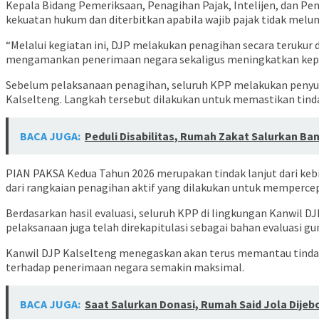
Kepala Bidang Pemeriksaan, Penagihan Pajak, Intelijen, dan P
kekuatan hukum dan diterbitkan apabila wajib pajak tidak melu
“Melalui kegiatan ini, DJP melakukan penagihan secara teruku
mengamankan penerimaan negara sekaligus meningkatkan kepatuh
Sebelum pelaksanaan penagihan, seluruh KPP melakukan penyusuna
Kalselteng. Langkah tersebut dilakukan untuk memastikan tinda
BACA JUGA:
Peduli Disabilitas, Rumah Zakat Salurkan Ba
PIAN PAKSA Kedua Tahun 2026 merupakan tindak lanjut dari keb
dari rangkaian penagihan aktif yang dilakukan untuk memperce
Berdasarkan hasil evaluasi, seluruh KPP di lingkungan Kanwil D
pelaksanaan juga telah direkapitulasi sebagai bahan evaluasi g
Kanwil DJP Kalselteng menegaskan akan terus memantau tindak 
terhadap penerimaan negara semakin maksimal.
BACA JUGA:
Saat Salurkan Donasi, Rumah Said Jola Dijeb