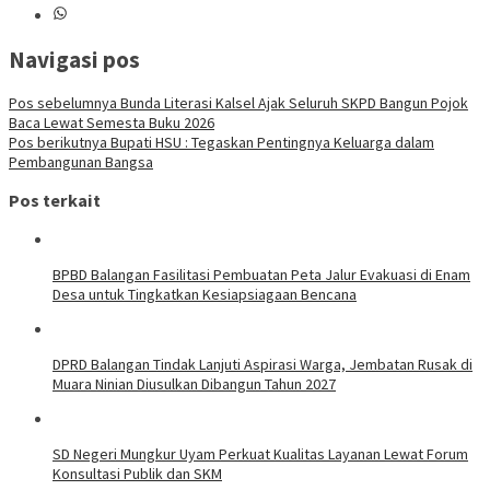
Navigasi pos
Pos sebelumnya
Bunda Literasi Kalsel Ajak Seluruh SKPD Bangun Pojok
Baca Lewat Semesta Buku 2026
Pos berikutnya
Bupati HSU : Tegaskan Pentingnya Keluarga dalam
Pembangunan Bangsa
Pos terkait
BPBD Balangan Fasilitasi Pembuatan Peta Jalur Evakuasi di Enam
Desa untuk Tingkatkan Kesiapsiagaan Bencana
DPRD Balangan Tindak Lanjuti Aspirasi Warga, Jembatan Rusak di
Muara Ninian Diusulkan Dibangun Tahun 2027
SD Negeri Mungkur Uyam Perkuat Kualitas Layanan Lewat Forum
Konsultasi Publik dan SKM