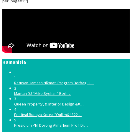
per_page="6"]
Humanisia
1
Ratusan Jamaah Nikmati Program Berbagi J…
2
Mantan DJ “Mike Syehan” Berh…
3
Queen Property, & Interior Design &#…
4
Festival Budaya Korea “Oullim&#822…
5
Presidium PNI Dorong Almarhum Prof. Dr. …