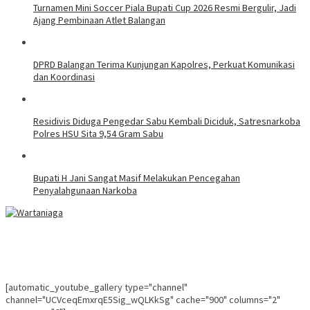
Turnamen Mini Soccer Piala Bupati Cup 2026 Resmi Bergulir, Jadi
Ajang Pembinaan Atlet Balangan
DPRD Balangan Terima Kunjungan Kapolres, Perkuat Komunikasi
dan Koordinasi
Residivis Diduga Pengedar Sabu Kembali Diciduk, Satresnarkoba
Polres HSU Sita 9,54 Gram Sabu
Bupati H Jani Sangat Masif Melakukan Pencegahan
Penyalahgunaan Narkoba
[automatic_youtube_gallery type="channel"
channel="UCVceqEmxrqE5Sig_wQLKkSg" cache="900" columns="2"