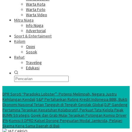
Warta Kota
Warta Foto
Warta Video
Mitra Niaga
Info Niaga
Advertorial
Sport & Entertaiment
Kolom
Opini
Sosok
Rehat
Traveling
Edukasi
Ekonomi Nasional
DPR Soroti “Paradoks Lobster”: Potensi Melimpah, Negara Justru
Kehilangan Kendali
S&P Pertahankan Rating Kredit Indonesia BBB, Bukti
Ekonomi Nasional Tetap Tangguh di Tengah Gejolak Global
DJP Gandeng
Pertamina Terapkan Kepatuhan Kolaboratif, Perkuat Tata Kelola Pajak
BUMN Strategis
Gojek dan Grab Mulai Terapkan Potongan Komisi Driver
8℅
Komisi II DPRD Kalsel Dorong Penguatan Modal Jamkrida, Pelajari
Skema Kerja Sama Daerah di Bali