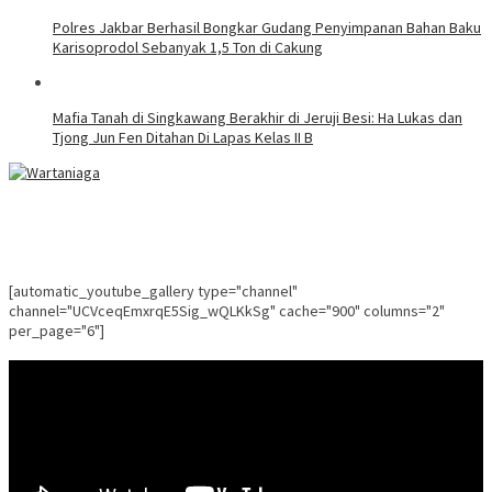
Polres Jakbar Berhasil Bongkar Gudang Penyimpanan Bahan Baku
Karisoprodol Sebanyak 1,5 Ton di Cakung
Mafia Tanah di Singkawang Berakhir di Jeruji Besi: Ha Lukas dan
Tjong Jun Fen Ditahan Di Lapas Kelas II B
[automatic_youtube_gallery type="channel"
channel="UCVceqEmxrqE5Sig_wQLKkSg" cache="900" columns="2"
per_page="6"]