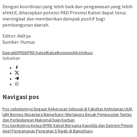
Dengan koordinasi yang lebih baik dan pengawasan yang lebih
efektif, diharapkan potensi PAD Provinsi Kalsel dapat terus
meningkat dan memberikan dampak positif bagi
pembangunan daerah.
Editor: Aditya
Sumber: Humas
Daerah
DPRD
DPRD Kalsel
Kalsel
komisi
pAD
retribusi
Sebarkan
Navigasi pos
Pos sebelumnya
Dugaan Kekerasan Seksual di Fakultas Kehutanan ULM,
LBH Borneo Nusantara Banjarbaru–Martapura Desak Pengusutan Tuntas
dan Perlindungan Maksimal bagi Korban
Pos berikutnya
Ketua DPRD Kalsel Bersama Kapolda dan Danrem Pimpin
Apel Pengamanan Pengajian 5 Rajab di Banjarbaru