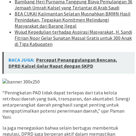
Bambang Heri Purnama Tanggung Biaya Pemulangan 36
Jemaah Umrah Kalsel yang Terlantar di Arab Saudi
BEA CUKAI Kalimantan Selatan Musnahkan BMMN Hasil
Penindakan, Tegaskan Komitmen Melindungi
Masyarakat dari Barang Ilegal
Wujud Kepedulian terhadap Aspirasi Masyarakat, H. Sandi
Fitrian Noor Gelar Sunatan Massal Gratis untuk 300 Anak
di Tiga Kabupaten
BACA JUGA:
Percepat Penanggulangan Bencana,
DPRD Kalsel Gelar Rapat dengan SKPD
“Peningkatan PAD tidak dapat terlepas dari tata kelola
retribusi daerah yang baik, transparan, dan akuntabel. Sinergi
antarperangkat daerah penghasil sangat penting untuk
mengoptimalkan potensi penerimaan daerah,” ujar Paman
Yani.
Ia juga menegaskan bahwa selain bertugas membentuk
regulasi, DPRD juga berperan aktif dalam memastikan