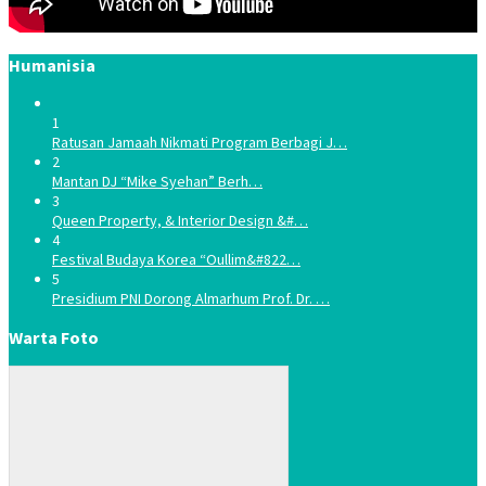
Humanisia
1
Ratusan Jamaah Nikmati Program Berbagi J…
2
Mantan DJ “Mike Syehan” Berh…
3
Queen Property, & Interior Design &#…
4
Festival Budaya Korea “Oullim&#822…
5
Presidium PNI Dorong Almarhum Prof. Dr. …
Warta Foto