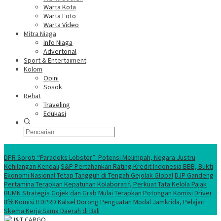
Warta Kota
Warta Foto
Warta Video
Mitra Niaga
Info Niaga
Advertorial
Sport & Entertaiment
Kolom
Opini
Sosok
Rehat
Traveling
Edukasi
Ekonomi Nasional
DPR Soroti “Paradoks Lobster”: Potensi Melimpah, Negara Justru
Kehilangan Kendali
S&P Pertahankan Rating Kredit Indonesia BBB, Bukti
Ekonomi Nasional Tetap Tangguh di Tengah Gejolak Global
DJP Gandeng
Pertamina Terapkan Kepatuhan Kolaboratif, Perkuat Tata Kelola Pajak
BUMN Strategis
Gojek dan Grab Mulai Terapkan Potongan Komisi Driver
8℅
Komisi II DPRD Kalsel Dorong Penguatan Modal Jamkrida, Pelajari
Skema Kerja Sama Daerah di Bali