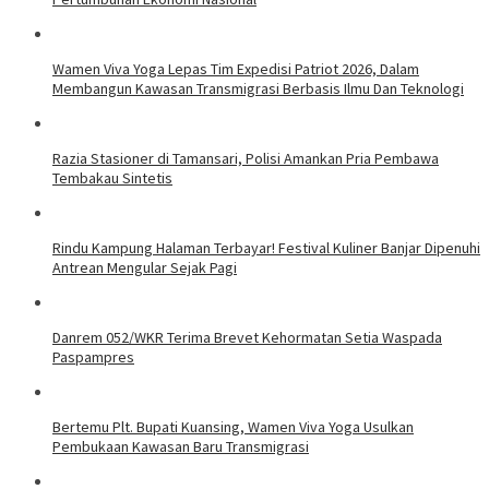
Wamen Viva Yoga Lepas Tim Expedisi Patriot 2026, Dalam
Membangun Kawasan Transmigrasi Berbasis Ilmu Dan Teknologi
Razia Stasioner di Tamansari, Polisi Amankan Pria Pembawa
Tembakau Sintetis
Rindu Kampung Halaman Terbayar! Festival Kuliner Banjar Dipenuhi
Antrean Mengular Sejak Pagi
Danrem 052/WKR Terima Brevet Kehormatan Setia Waspada
Paspampres
Bertemu Plt. Bupati Kuansing, Wamen Viva Yoga Usulkan
Pembukaan Kawasan Baru Transmigrasi