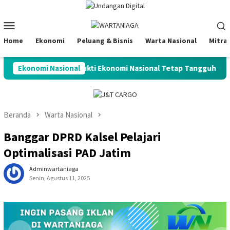
Loncat
ke
Menu
konten
Mobile
Home
Ekonomi
Peluang & Bisnis
Warta Nasional
Mitra
nesia BBB, Bukti Ekonomi Nasional Tetap Tangguh di Tengah Gejo
Ekonomi Nasional
Beranda
Warta Nasional
Banggar DPRD Kalsel Pelajari
Optimalisasi PAD Jatim
Adminwartaniaga
Senin, Agustus 11, 2025