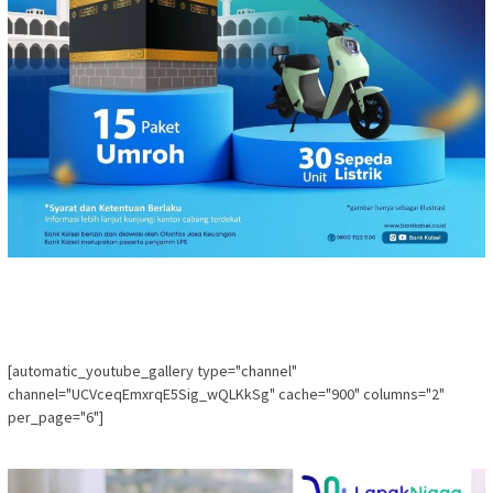
[automatic_youtube_gallery type="channel"
channel="UCVceqEmxrqE5Sig_wQLKkSg" cache="900" columns="2"
per_page="6"]