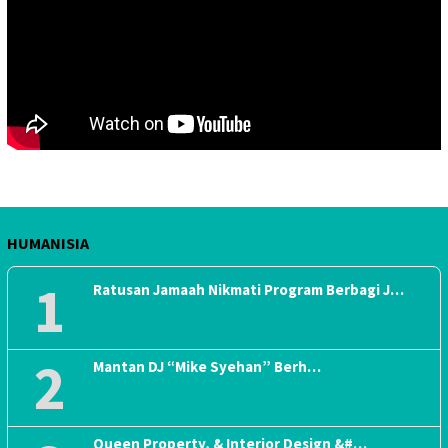
HUMANISIA
1
Ratusan Jamaah Nikmati Program Berbagi J…
2
Mantan DJ “Mike Syehan” Berh…
Queen Property, & Interior Design &#…