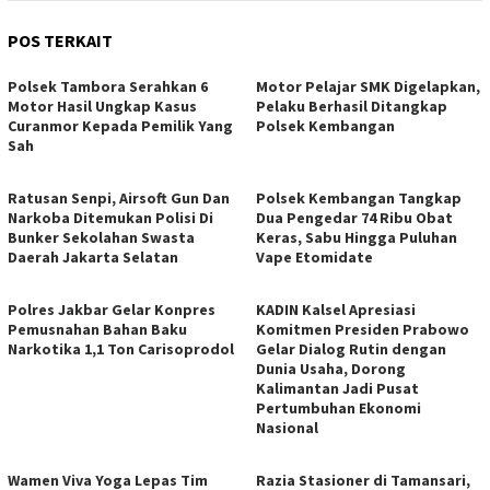
POS TERKAIT
Polsek Tambora Serahkan 6
Motor Pelajar SMK Digelapkan,
Motor Hasil Ungkap Kasus
Pelaku Berhasil Ditangkap
Curanmor Kepada Pemilik Yang
Polsek Kembangan
Sah
Ratusan Senpi, Airsoft Gun Dan
Polsek Kembangan Tangkap
Narkoba Ditemukan Polisi Di
Dua Pengedar 74 Ribu Obat
Bunker Sekolahan Swasta
Keras, Sabu Hingga Puluhan
Daerah Jakarta Selatan
Vape Etomidate
Polres Jakbar Gelar Konpres
KADIN Kalsel Apresiasi
Pemusnahan Bahan Baku
Komitmen Presiden Prabowo
Narkotika 1,1 Ton Carisoprodol
Gelar Dialog Rutin dengan
Dunia Usaha, Dorong
Kalimantan Jadi Pusat
Pertumbuhan Ekonomi
Nasional
Wamen Viva Yoga Lepas Tim
Razia Stasioner di Tamansari,