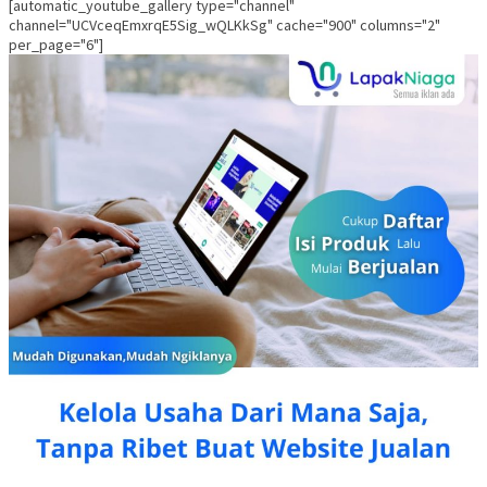
[automatic_youtube_gallery type="channel"
channel="UCVceqEmxrqE5Sig_wQLKkSg" cache="900" columns="2"
per_page="6"]