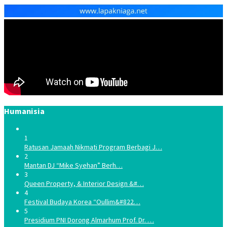
Humanisia
1
Ratusan Jamaah Nikmati Program Berbagi J…
2
Mantan DJ “Mike Syehan” Berh…
3
Queen Property, & Interior Design &#…
4
Festival Budaya Korea “Oullim&#822…
5
Presidium PNI Dorong Almarhum Prof. Dr. …