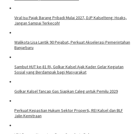
Viral Isu Pajak Barang Pribadi Mulai 2027, DJP Kalselteng: Hoaks,
Jangan Sampai Terkecoh!
Walikota Lisa Lantik 90 Pejabat, Perkuat Akselerasi Pemerintahan
Banjarbaru
Sambut HUT ke-81 RI, Golkar Kalsel Ajak Kader Gelar Kegiatan
Sosial yang Berdampak bagi Masyarakat
Golkar Kalsel Tancap Gas Siapkan Caleg untuk Pemilu 2029
Perkuat Kepastian Hukum Sektor Properti, REI Kalsel dan BLF
Jalin Kemitraan