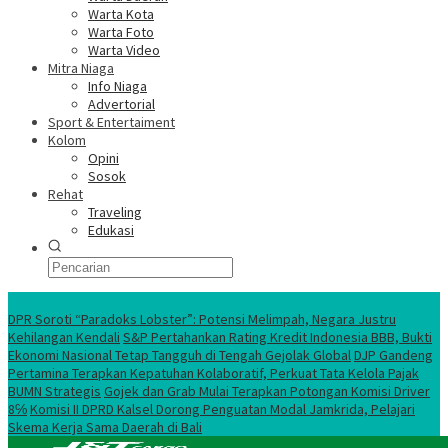
Warta Kota
Warta Foto
Warta Video
Mitra Niaga
Info Niaga
Advertorial
Sport & Entertaiment
Kolom
Opini
Sosok
Rehat
Traveling
Edukasi
Ekonomi Nasional
DPR Soroti “Paradoks Lobster”: Potensi Melimpah, Negara Justru
Kehilangan Kendali
S&P Pertahankan Rating Kredit Indonesia BBB, Bukti
Ekonomi Nasional Tetap Tangguh di Tengah Gejolak Global
DJP Gandeng
Pertamina Terapkan Kepatuhan Kolaboratif, Perkuat Tata Kelola Pajak
BUMN Strategis
Gojek dan Grab Mulai Terapkan Potongan Komisi Driver
8℅
Komisi II DPRD Kalsel Dorong Penguatan Modal Jamkrida, Pelajari
Skema Kerja Sama Daerah di Bali