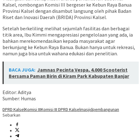
Kalsel, rombongan Komisi III bergeser ke Kebun Raya Banua
Provinsi Kalsel dengan disambut langsung oleh pihak Badan
Riset dan Inovasi Daerah (BRIDA) Provinsi Kalsel.
Setelah berkeliling melihat sejumlah fasilitas dan berbagai
titik area, Ibu Kimmi mengapresiasi pengelolaan yang ada, ia
bahkan merekomendasikan kepada masyarakat agar
berkunjung ke Kebun Raya Banua. Bukan hanya untuk rekreasi,
namun juga bisa untuk wahana edukasi dan penelitian.
BACA JUGA:
Jamnas Pecinta Vespa, 4.000 Scooterist
Bersama Paman Birin di Kiram Park Kabupaten Banjar
Editor: Aditya
Sumber: Humas
DPRD Kalsel
Komisi III
Komisi III DPRD Kalsel
masjid
pembangunan
Sebarkan