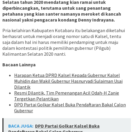
Selatan tahun 2020 mendatang kian ramai untuk
diperbincangkan, terutama untuk sang penantang
petahana yang kian santer namanya meroket di kancah
nasional yakni pengacara kondang Denny Indrayana.
Pria kelahiran Kabupaten Kotabaru itu belakangan diketahui
berhasrat untuk menjadi orang nomor satu di Kalsel, tentu
saja dalam hal ini harus memiliki pendamping untuk maju
dalam kontestasi politik pemilihan gubernur (Pilgub)
Kalimantan Selatan 2020 nanti.
Bacaan Lainnya
Harapan Ketua DPRD Kalsel Kepada Gubernur Kalsel
Muhidin dan Wakil Gubernur Hasnuryadi Sulaiman Usai
Dilantik
Resmi Dilantik, Tim Pemenangan Acil Odah-H Zanie
Tergetkan Pelantikan
DPD Partai Golkar Kalsel Buka Pendaftaran Bakal Calon
Gubernur
BACA JUGA:
DPD Partai Golkar Kalsel Buka
Pendaftaran Bakal Calon Gubernur