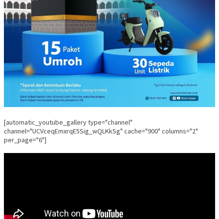
[automatic_youtube_gallery type="channel"
channel="UCVceqEmxrqE5Sig_wQLKkSg" cache="900" columns="2"
per_page="6"]