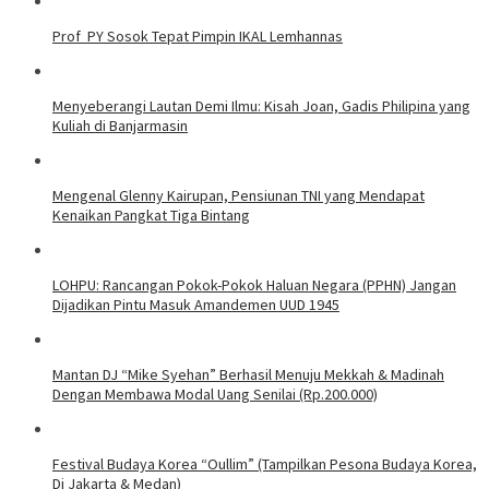
Prof PY Sosok Tepat Pimpin IKAL Lemhannas
Menyeberangi Lautan Demi Ilmu: Kisah Joan, Gadis Philipina yang
Kuliah di Banjarmasin
Mengenal Glenny Kairupan, Pensiunan TNI yang Mendapat
Kenaikan Pangkat Tiga Bintang
LOHPU: Rancangan Pokok-Pokok Haluan Negara (PPHN) Jangan
Dijadikan Pintu Masuk Amandemen UUD 1945
Mantan DJ “Mike Syehan” Berhasil Menuju Mekkah & Madinah
Dengan Membawa Modal Uang Senilai (Rp.200.000)
Festival Budaya Korea “Oullim” (Tampilkan Pesona Budaya Korea,
Di Jakarta & Medan)