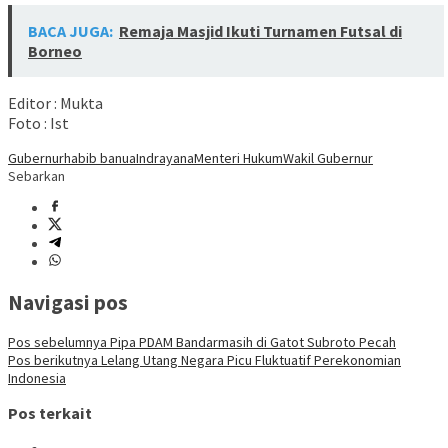
BACA JUGA:
Remaja Masjid Ikuti Turnamen Futsal di
Borneo
Editor : Mukta
Foto : Ist
Gubernur
habib banua
Indrayana
Menteri Hukum
Wakil Gubernur
Sebarkan
Navigasi pos
Pos sebelumnya
Pipa PDAM Bandarmasih di Gatot Subroto Pecah
Pos berikutnya
Lelang Utang Negara Picu Fluktuatif Perekonomian
Indonesia
Pos terkait