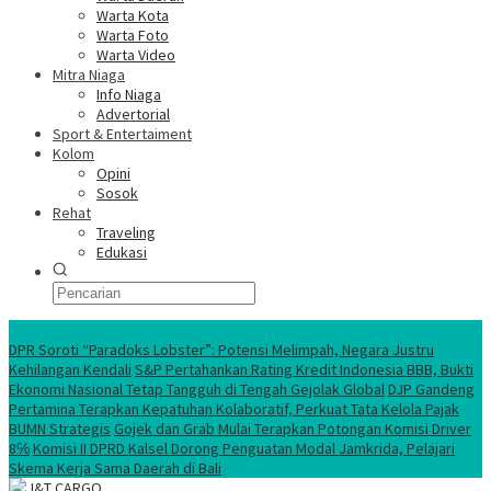
Warta Kota
Warta Foto
Warta Video
Mitra Niaga
Info Niaga
Advertorial
Sport & Entertaiment
Kolom
Opini
Sosok
Rehat
Traveling
Edukasi
Ekonomi Nasional
DPR Soroti “Paradoks Lobster”: Potensi Melimpah, Negara Justru
Kehilangan Kendali
S&P Pertahankan Rating Kredit Indonesia BBB, Bukti
Ekonomi Nasional Tetap Tangguh di Tengah Gejolak Global
DJP Gandeng
Pertamina Terapkan Kepatuhan Kolaboratif, Perkuat Tata Kelola Pajak
BUMN Strategis
Gojek dan Grab Mulai Terapkan Potongan Komisi Driver
8℅
Komisi II DPRD Kalsel Dorong Penguatan Modal Jamkrida, Pelajari
Skema Kerja Sama Daerah di Bali