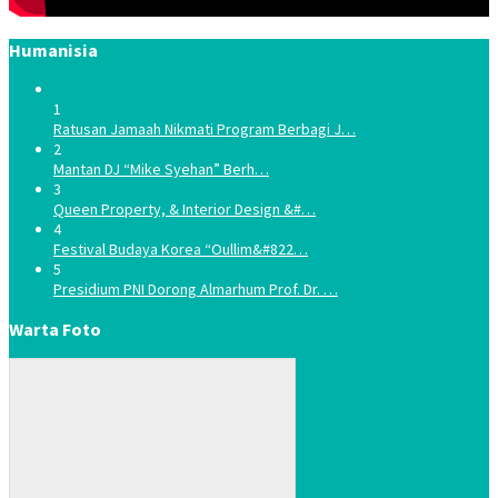
Humanisia
1
Ratusan Jamaah Nikmati Program Berbagi J…
2
Mantan DJ “Mike Syehan” Berh…
3
Queen Property, & Interior Design &#…
4
Festival Budaya Korea “Oullim&#822…
5
Presidium PNI Dorong Almarhum Prof. Dr. …
Warta Foto