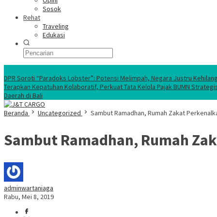
Opini
Sosok
Rehat
Traveling
Edukasi
Ekonomi Nasional
DPR Soroti “Paradoks Lobster”: Potensi Melimpah, Negara Justru Kehilan
Terapkan Kepatuhan Kolaboratif, Perkuat Tata Kelola Pajak BUMN Strategi
Daerah di Bali
Beranda
Uncategorized
Sambut Ramadhan, Rumah Zakat Perkenalka
Sambut Ramadhan, Rumah Zaka
adminwartaniaga
Rabu, Mei 8, 2019