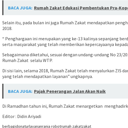
BACA JUGA:
Rumah Zakat Edukasi Pembentukan Pra-Kop
Selain itu, pada bulan ini juga Rumah Zakat mendapatkan pengh
2018.
“ Penghargaan ini merupakan yang ke-13 kalinya sepanjang ber
serta masyarakat yang telah memberikan kepercayaanya kepad
Sebagaimana diketahui, sesuai dengan undang-undang No 23/2011
Rumah Zakat selalu WTP.
Di sisi lain, selama 2018, Rumah Zakat telah menyalurkan ZIS da
yang telah mendapatkan layanan” ungkapnya.
BACA JUGA:
Pajak Penerangan Jalan Akan Naik
Di Ramadhan tahun ini, Rumah Zakat menargetkan menghadirka
Editor : Didin Ariyadi
berbagi
donatur
layanan
rania robot
rumah zakat
zakat