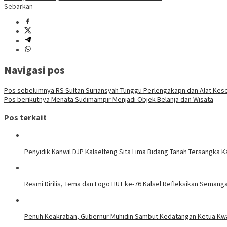
Sebarkan
Navigasi pos
Pos sebelumnya
RS Sultan Suriansyah Tunggu Perlengakapn dan Alat Kes
Pos berikutnya
Menata Sudimampir Menjadi Objek Belanja dan Wisata
Pos terkait
Penyidik Kanwil DJP Kalselteng Sita Lima Bidang Tanah Tersangka Ka
Resmi Dirilis, Tema dan Logo HUT ke-76 Kalsel Refleksikan Seman
Penuh Keakraban, Gubernur Muhidin Sambut Kedatangan Ketua Kw