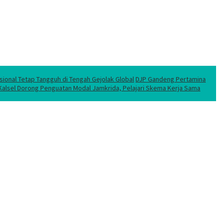
sional Tetap Tangguh di Tengah Gejolak Global
DJP Gandeng Pertamina
 Kalsel Dorong Penguatan Modal Jamkrida, Pelajari Skema Kerja Sama