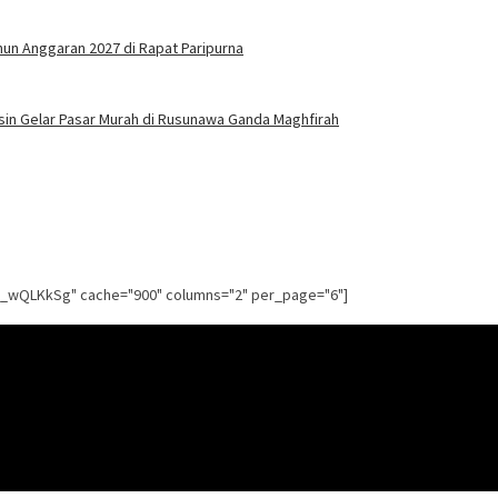
n Anggaran 2027 di Rapat Paripurna
asin Gelar Pasar Murah di Rusunawa Ganda Maghfirah
g_wQLKkSg" cache="900" columns="2" per_page="6"]