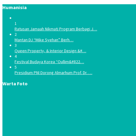
Humanisia
1
Ratusan Jamaah Nikmati Program Berbagi J…
2
Mantan DJ “Mike Syehan” Berh…
3
Queen Property, & Interior Design &#…
4
Festival Budaya Korea “Oullim&#822…
5
Presidium PNI Dorong Almarhum Prof. Dr. …
Warta Foto