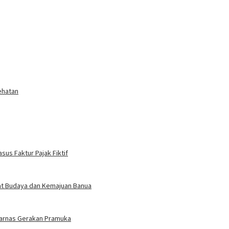
ehatan
sus Faktur Pajak Fiktif
gat Budaya dan Kemajuan Banua
arnas Gerakan Pramuka