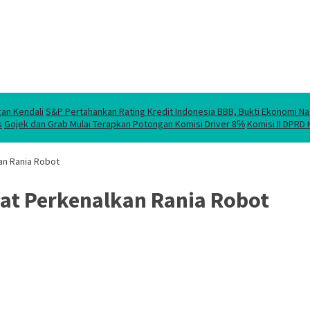
gan Kendali
S&P Pertahankan Rating Kredit Indonesia BBB, Bukti Ekonomi Na
s
Gojek dan Grab Mulai Terapkan Potongan Komisi Driver 8℅
Komisi II DPRD
n Rania Robot
t Perkenalkan Rania Robot