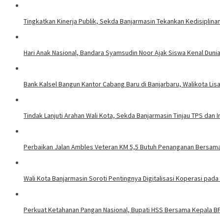
Tingkatkan Kinerja Publik, Sekda Banjarmasin Tekankan Kedisiplin
Hari Anak Nasional, Bandara Syamsudin Noor Ajak Siswa Kenal Dun
Bank Kalsel Bangun Kantor Cabang Baru di Banjarbaru, Walikota Lis
Tindak Lanjuti Arahan Wali Kota, Sekda Banjarmasin Tinjau TPS da
Perbaikan Jalan Ambles Veteran KM 5,5 Butuh Penanganan Bersama
Wali Kota Banjarmasin Soroti Pentingnya Digitalisasi Koperasi pada
Perkuat Ketahanan Pangan Nasional, Bupati HSS Bersama Kepala 