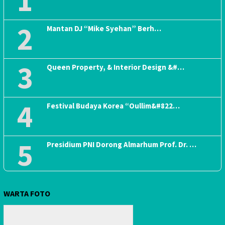
1
2
Mantan DJ “Mike Syehan” Berh…
3
Queen Property, & Interior Design &#…
4
Festival Budaya Korea “Oullim&#822…
5
Presidium PNI Dorong Almarhum Prof. Dr. …
WARTA FOTO