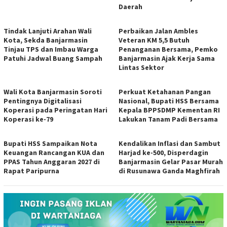
Daerah
Tindak Lanjuti Arahan Wali
Perbaikan Jalan Ambles
Kota, Sekda Banjarmasin
Veteran KM 5,5 Butuh
Tinjau TPS dan Imbau Warga
Penanganan Bersama, Pemko
Patuhi Jadwal Buang Sampah
Banjarmasin Ajak Kerja Sama
Lintas Sektor
Wali Kota Banjarmasin Soroti
Perkuat Ketahanan Pangan
Pentingnya Digitalisasi
Nasional, Bupati HSS Bersama
Koperasi pada Peringatan Hari
Kepala BPPSDMP Kementan RI
Koperasi ke-79
Lakukan Tanam Padi Bersama
Bupati HSS Sampaikan Nota
Kendalikan Inflasi dan Sambut
Keuangan Rancangan KUA dan
Harjad ke-500, Disperdagin
PPAS Tahun Anggaran 2027 di
Banjarmasin Gelar Pasar Murah
Rapat Paripurna
di Rusunawa Ganda Maghfirah