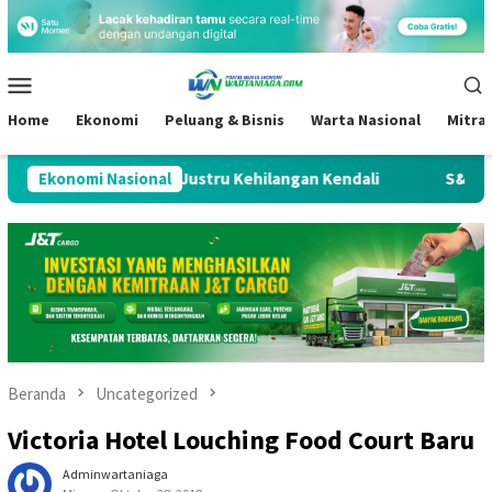
Loncat
ke
konten
Menu
Mobile
Home
Ekonomi
Peluang & Bisnis
Warta Nasional
Mitra
limpah, Negara Justru Kehilangan Kendali
Ekonomi Nasional
S&P Pertahank
Beranda
Uncategorized
Victoria Hotel Louching Food Court Baru
Adminwartaniaga