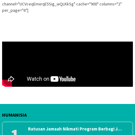
channel="UCVceqEmxrqE5Sig_wQLKkSg" cache="900" columns="2"
per_page="6"]
HUMANISIA
Ratusan Jamaah Nikmati Program Berbagi J…