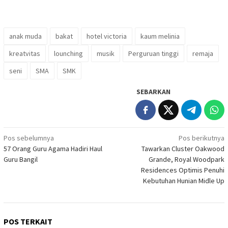
anak muda
bakat
hotel victoria
kaum melinia
kreatvitas
lounching
musik
Perguruan tinggi
remaja
seni
SMA
SMK
SEBARKAN
Navigasi
Pos sebelumnya
Pos berikutnya
57 Orang Guru Agama Hadiri Haul
Tawarkan Cluster Oakwood
pos
Guru Bangil
Grande, Royal Woodpark
Residences Optimis Penuhi
Kebutuhan Hunian Midle Up
POS TERKAIT