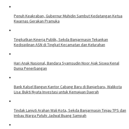
Penuh Keakraban, Gubernur Muhidin Sambut Kedatangan Ketua
Kwarnas Gerakan Pramuka
Tingkatkan Kinerja Publik, Sekda Banjarmasin Tekankan
Kedisiplinan ASN di Tingkat Kecamatan dan Kelurahan
Hari Anak Nasional, Bandara Syamsudin Noor Ajak Siswa Kenal
Dunia Penerbangan
Bank Kalsel Bangun Kantor Cabang Baru di Banjarbaru, Walikota
Lisa: Bukti Nyata Investasi untuk Kemajuan Daerah
Tindak Lanjuti Arahan Wali Kota, Sekda Banjarmasin Tinjau TPS dan
Imbau Warga Patuhi Jadwal Buang Sampah