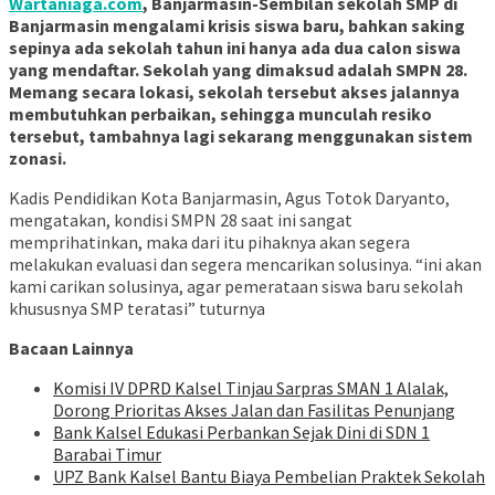
Wartaniaga.com
, Banjarmasin-Sembilan sekolah SMP di
Banjarmasin mengalami krisis siswa baru, bahkan saking
sepinya ada sekolah tahun ini hanya ada dua calon siswa
yang mendaftar. Sekolah yang dimaksud adalah SMPN 28.
Memang secara lokasi, sekolah tersebut akses jalannya
membutuhkan perbaikan, sehingga munculah resiko
tersebut, tambahnya lagi sekarang menggunakan sistem
zonasi.
Kadis Pendidikan Kota Banjarmasin, Agus Totok Daryanto,
mengatakan, kondisi SMPN 28 saat ini sangat
memprihatinkan, maka dari itu pihaknya akan segera
melakukan evaluasi dan segera mencarikan solusinya. “ini akan
kami carikan solusinya, agar pemerataan siswa baru sekolah
khususnya SMP teratasi” tuturnya
Bacaan Lainnya
Komisi IV DPRD Kalsel Tinjau Sarpras SMAN 1 Alalak,
Dorong Prioritas Akses Jalan dan Fasilitas Penunjang
Bank Kalsel Edukasi Perbankan Sejak Dini di SDN 1
Barabai Timur
UPZ Bank Kalsel Bantu Biaya Pembelian Praktek Sekolah