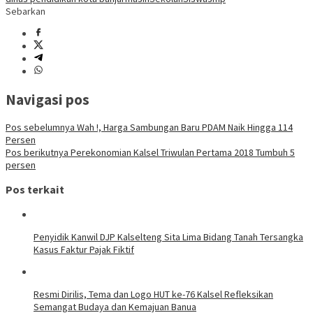
Sebarkan
Navigasi pos
Pos sebelumnya
Wah !, Harga Sambungan Baru PDAM Naik Hingga 114
Persen
Pos berikutnya
Perekonomian Kalsel Triwulan Pertama 2018 Tumbuh 5
persen
Pos terkait
Penyidik Kanwil DJP Kalselteng Sita Lima Bidang Tanah Tersangka
Kasus Faktur Pajak Fiktif
Resmi Dirilis, Tema dan Logo HUT ke-76 Kalsel Refleksikan
Semangat Budaya dan Kemajuan Banua