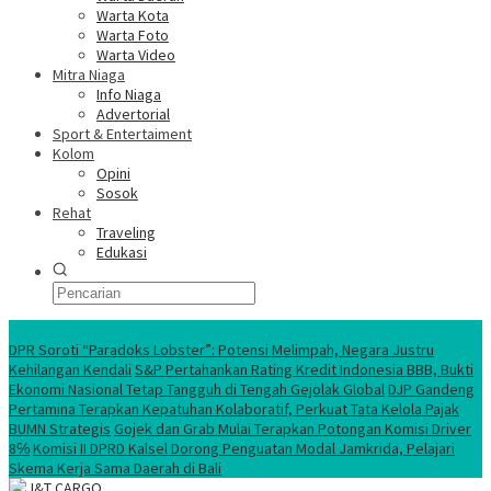
Warta Kota
Warta Foto
Warta Video
Mitra Niaga
Info Niaga
Advertorial
Sport & Entertaiment
Kolom
Opini
Sosok
Rehat
Traveling
Edukasi
Ekonomi Nasional
DPR Soroti “Paradoks Lobster”: Potensi Melimpah, Negara Justru
Kehilangan Kendali
S&P Pertahankan Rating Kredit Indonesia BBB, Bukti
Ekonomi Nasional Tetap Tangguh di Tengah Gejolak Global
DJP Gandeng
Pertamina Terapkan Kepatuhan Kolaboratif, Perkuat Tata Kelola Pajak
BUMN Strategis
Gojek dan Grab Mulai Terapkan Potongan Komisi Driver
8℅
Komisi II DPRD Kalsel Dorong Penguatan Modal Jamkrida, Pelajari
Skema Kerja Sama Daerah di Bali