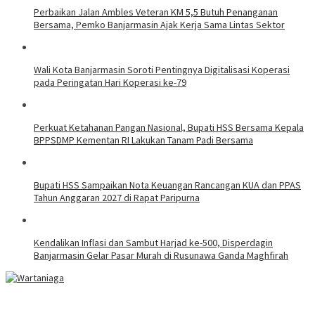
Perbaikan Jalan Ambles Veteran KM 5,5 Butuh Penanganan
Bersama, Pemko Banjarmasin Ajak Kerja Sama Lintas Sektor
Wali Kota Banjarmasin Soroti Pentingnya Digitalisasi Koperasi
pada Peringatan Hari Koperasi ke-79
Perkuat Ketahanan Pangan Nasional, Bupati HSS Bersama Kepala
BPPSDMP Kementan RI Lakukan Tanam Padi Bersama
Bupati HSS Sampaikan Nota Keuangan Rancangan KUA dan PPAS
Tahun Anggaran 2027 di Rapat Paripurna
Kendalikan Inflasi dan Sambut Harjad ke-500, Disperdagin
Banjarmasin Gelar Pasar Murah di Rusunawa Ganda Maghfirah