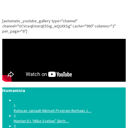
[automatic_youtube_gallery type="channel"
channel="UCVceqEmxrqE5Sig_wQLKkSg" cache="900" columns="2"
per_page="6"]
Humanisia
1
Ratusan Jamaah Nikmati Program Berbagi J…
2
Mantan DJ “Mike Syehan” Berh…
3