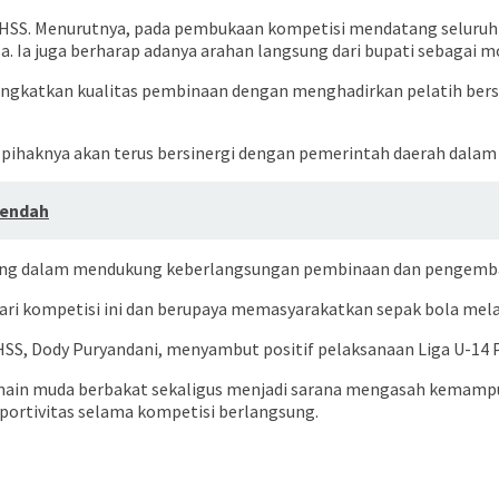
 HSS. Menurutnya, pada pembukaan kompetisi mendatang seluruh k
 Ia juga berharap adanya arahan langsung dari bupati sebagai mo
eningkatkan kualitas pembinaan dengan menghadirkan pelatih be
 pihaknya akan terus bersinergi dengan pemerintah daerah dalam
Rendah
ting dalam mendukung keberlangsungan pembinaan dan pengemba
ri kompetisi ini dan berupaya memasyarakatkan sepak bola melalu
HSS, Dody Puryandani, menyambut positif pelaksanaan Liga U-14 P
ain muda berbakat sekaligus menjadi sarana mengasah kemampua
portivitas selama kompetisi berlangsung.