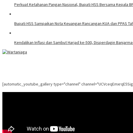
Perkuat Ketahanan Pangan Nasional, Bupati HSS Bersama Kepala 
Bupati HSS Sampaikan Nota Keuangan Rancangan KUA dan PPAS Tahu
Kendalikan Inflasi dan Sambut Harjad ke-500, Disperdagin Banjarm
[automatic_youtube_gallery type="channel" channel="UCVceqEmxrqE5Si