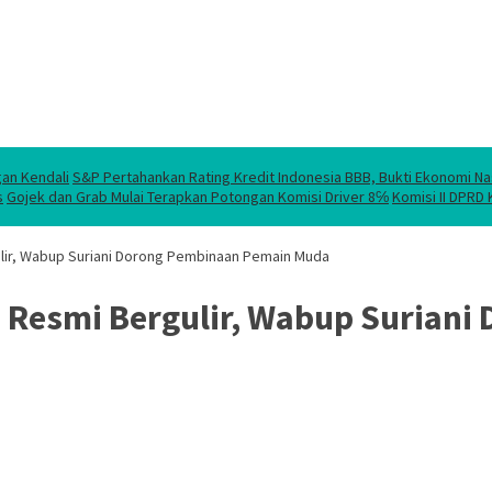
gan Kendali
S&P Pertahankan Rating Kredit Indonesia BBB, Bukti Ekonomi Na
s
Gojek dan Grab Mulai Terapkan Potongan Komisi Driver 8℅
Komisi II DPRD
gulir, Wabup Suriani Dorong Pembinaan Pemain Muda
26 Resmi Bergulir, Wabup Surian