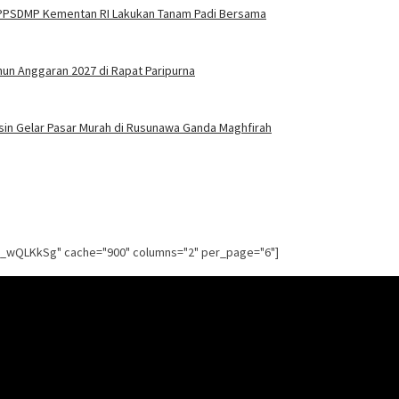
BPPSDMP Kementan RI Lakukan Tanam Padi Bersama
n Anggaran 2027 di Rapat Paripurna
asin Gelar Pasar Murah di Rusunawa Ganda Maghfirah
g_wQLKkSg" cache="900" columns="2" per_page="6"]