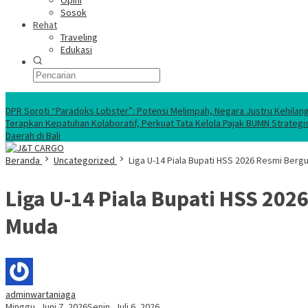
Opini
Sosok
Rehat
Traveling
Edukasi
Ekonomi Nasional
DPR Soroti “Paradoks Lobster”: Potensi Melimpah, Negara Justru Kehilan
Terapkan Kepatuhan Kolaboratif, Perkuat Tata Kelola Pajak BUMN Strategi
Daerah di Bali
Beranda
Uncategorized
Liga U-14 Piala Bupati HSS 2026 Resmi Ber
Liga U-14 Piala Bupati HSS 20
Muda
adminwartaniaga
Minggu, Juni 7, 2026
Senin, Juli 6, 2026