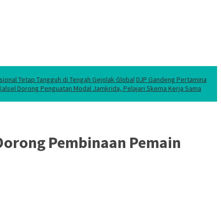
sional Tetap Tangguh di Tengah Gejolak Global
DJP Gandeng Pertamina
 Kalsel Dorong Penguatan Modal Jamkrida, Pelajari Skema Kerja Sama
i Dorong Pembinaan Pemain