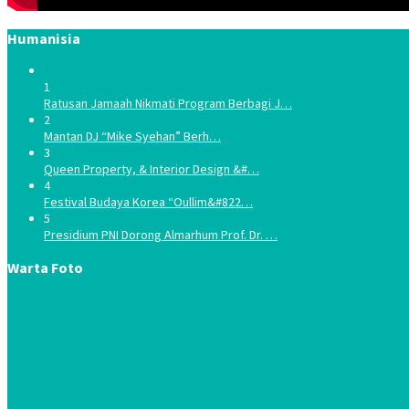
Humanisia
1
Ratusan Jamaah Nikmati Program Berbagi J…
2
Mantan DJ “Mike Syehan” Berh…
3
Queen Property, & Interior Design &#…
4
Festival Budaya Korea “Oullim&#822…
5
Presidium PNI Dorong Almarhum Prof. Dr. …
Warta Foto