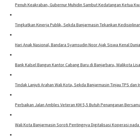
Penuh Keakraban, Gubernur Muhidin Sambut Kedatangan Ketua Kw
Tingkatkan Kinerja Publik, Sekda Banjarmasin Tekankan Kedisiplin
Hari Anak Nasional, Bandara Syamsudin Noor Ajak Siswa Kenal Dun
Bank Kalsel Bangun Kantor Cabang Baru di Banjarbaru, Walikota Lis
Tindak Lanjuti Arahan Wali Kota, Sekda Banjarmasin Tinjau TPS da
Perbaikan Jalan Ambles Veteran KM 5,5 Butuh Penanganan Bersama
Wali Kota Banjarmasin Soroti Pentingnya Digitalisasi Koperasi pada