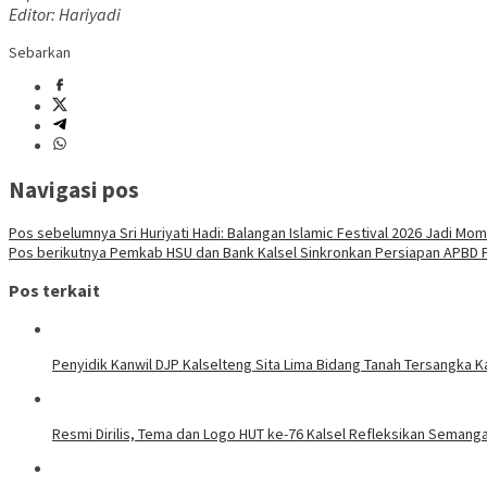
Editor: Hariyadi
Sebarkan
Navigasi pos
Pos sebelumnya
Sri Huriyati Hadi: Balangan Islamic Festival 2026 Jadi 
Pos berikutnya
Pemkab HSU dan Bank Kalsel Sinkronkan Persiapan APBD 
Pos terkait
Penyidik Kanwil DJP Kalselteng Sita Lima Bidang Tanah Tersangka Ka
Resmi Dirilis, Tema dan Logo HUT ke-76 Kalsel Refleksikan Seman