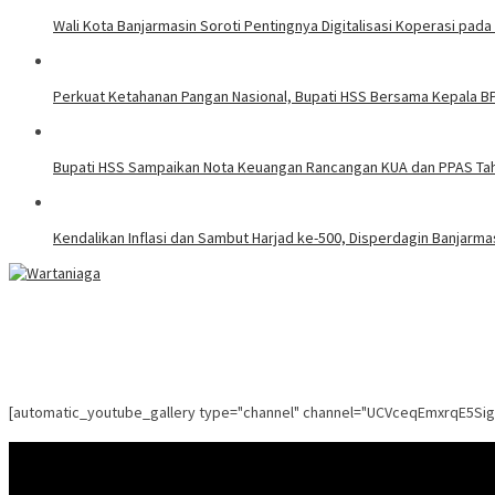
Wali Kota Banjarmasin Soroti Pentingnya Digitalisasi Koperasi pada
Perkuat Ketahanan Pangan Nasional, Bupati HSS Bersama Kepala 
Bupati HSS Sampaikan Nota Keuangan Rancangan KUA dan PPAS Tahu
Kendalikan Inflasi dan Sambut Harjad ke-500, Disperdagin Banjarm
[automatic_youtube_gallery type="channel" channel="UCVceqEmxrqE5Si