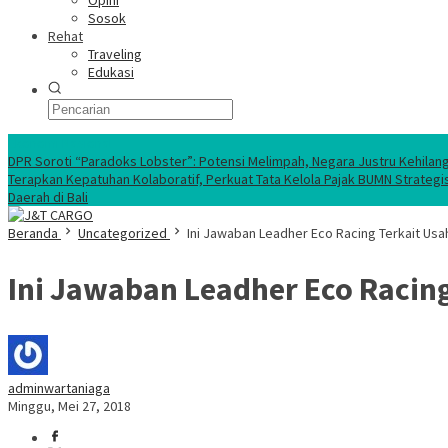
Opini
Sosok
Rehat
Traveling
Edukasi
Ekonomi Nasional
DPR Soroti “Paradoks Lobster”: Potensi Melimpah, Negara Justru Kehilan
Terapkan Kepatuhan Kolaboratif, Perkuat Tata Kelola Pajak BUMN Strategi
Daerah di Bali
Beranda
Uncategorized
Ini Jawaban Leadher Eco Racing Terkait Us
Ini Jawaban Leadher Eco Racin
adminwartaniaga
Minggu, Mei 27, 2018