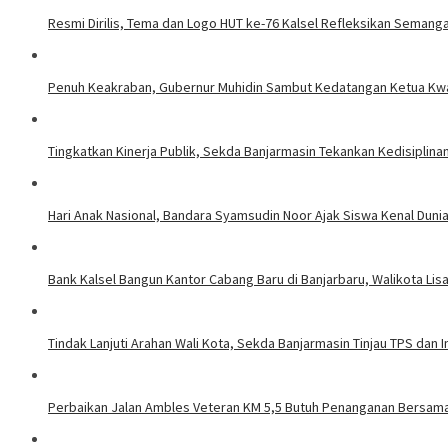
Resmi Dirilis, Tema dan Logo HUT ke-76 Kalsel Refleksikan Seman
Penuh Keakraban, Gubernur Muhidin Sambut Kedatangan Ketua Kw
Tingkatkan Kinerja Publik, Sekda Banjarmasin Tekankan Kedisiplin
Hari Anak Nasional, Bandara Syamsudin Noor Ajak Siswa Kenal Dun
Bank Kalsel Bangun Kantor Cabang Baru di Banjarbaru, Walikota Lis
Tindak Lanjuti Arahan Wali Kota, Sekda Banjarmasin Tinjau TPS da
Perbaikan Jalan Ambles Veteran KM 5,5 Butuh Penanganan Bersama