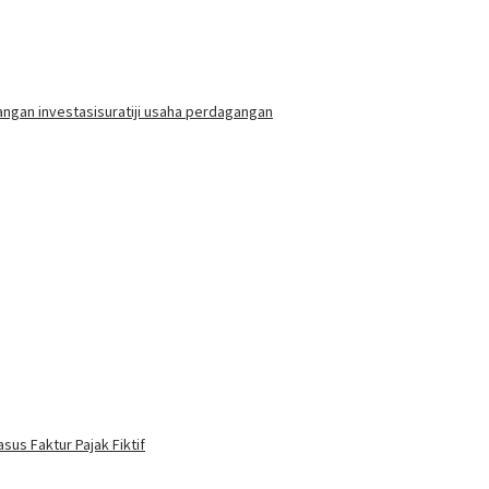
ngan investasi
suratiji usaha perdagangan
sus Faktur Pajak Fiktif