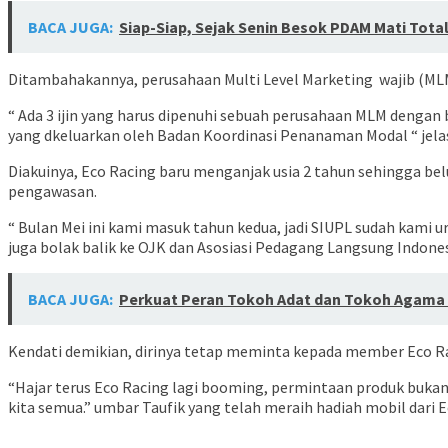
BACA JUGA:
Siap-Siap, Sejak Senin Besok PDAM Mati Tota
Ditambahakannya, perusahaan Multi Level Marketing wajib (MLM
“ Ada 3 ijin yang harus dipenuhi sebuah perusahaan MLM dengan
yang dkeluarkan oleh Badan Koordinasi Penanaman Modal “ jela
Diakuinya, Eco Racing baru menganjak usia 2 tahun sehingga b
pengawasan.
“ Bulan Mei ini kami masuk tahun kedua, jadi SIUPL sudah kami
juga bolak balik ke OJK dan Asosiasi Pedagang Langsung Indones
BACA JUGA:
Perkuat Peran Tokoh Adat dan Tokoh Agama 
Kendati demikian, dirinya tetap meminta kepada member Eco R
“Hajar terus Eco Racing lagi booming, permintaan produk bukan
kita semua.” umbar Taufik yang telah meraih hadiah mobil dari E