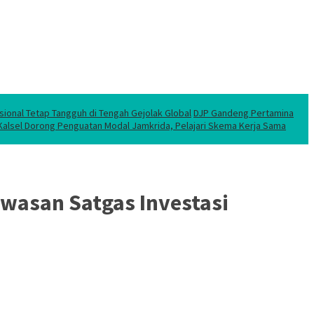
sional Tetap Tangguh di Tengah Gejolak Global
DJP Gandeng Pertamina
 Kalsel Dorong Penguatan Modal Jamkrida, Pelajari Skema Kerja Sama
wasan Satgas Investasi