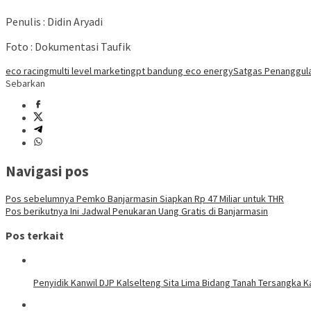
Penulis : Didin Aryadi
Foto : Dokumentasi Taufik
eco racing
multi level marketing
pt bandung eco energy
Satgas Penanggula
Sebarkan
Navigasi pos
Pos sebelumnya
Pemko Banjarmasin Siapkan Rp 47 Miliar untuk THR
Pos berikutnya
Ini Jadwal Penukaran Uang Gratis di Banjarmasin
Pos terkait
Penyidik Kanwil DJP Kalselteng Sita Lima Bidang Tanah Tersangka Ka