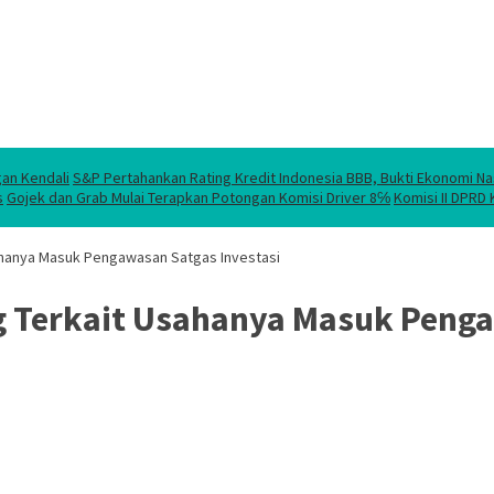
gan Kendali
S&P Pertahankan Rating Kredit Indonesia BBB, Bukti Ekonomi Na
s
Gojek dan Grab Mulai Terapkan Potongan Komisi Driver 8℅
Komisi II DPRD
ahanya Masuk Pengawasan Satgas Investasi
g Terkait Usahanya Masuk Penga