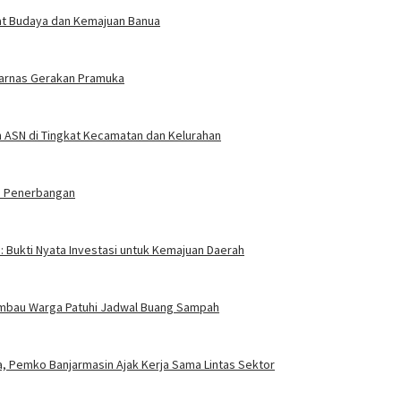
gat Budaya dan Kemajuan Banua
arnas Gerakan Pramuka
an ASN di Tingkat Kecamatan dan Kelurahan
ia Penerbangan
a: Bukti Nyata Investasi untuk Kemajuan Daerah
n Imbau Warga Patuhi Jadwal Buang Sampah
, Pemko Banjarmasin Ajak Kerja Sama Lintas Sektor