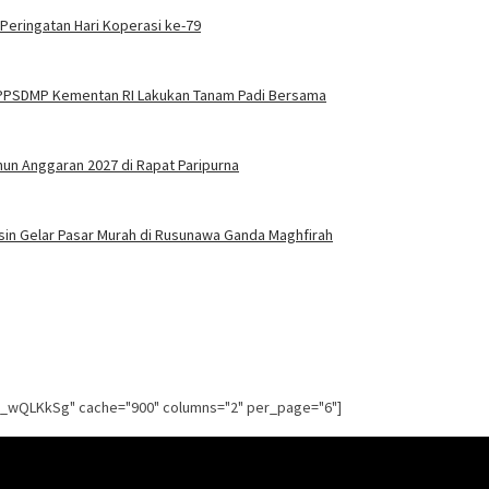
 Peringatan Hari Koperasi ke-79
BPPSDMP Kementan RI Lakukan Tanam Padi Bersama
n Anggaran 2027 di Rapat Paripurna
asin Gelar Pasar Murah di Rusunawa Ganda Maghfirah
g_wQLKkSg" cache="900" columns="2" per_page="6"]