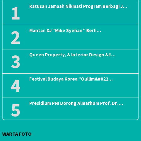
1
Ratusan Jamaah Nikmati Program Berbagi J…
2
Mantan DJ “Mike Syehan” Berh…
3
Queen Property, & Interior Design &#…
4
Festival Budaya Korea “Oullim&#822…
5
Presidium PNI Dorong Almarhum Prof. Dr. …
WARTA FOTO