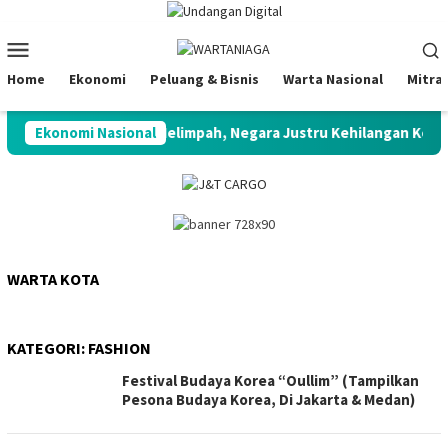
Loncat
ke
Menu
konten
Mobile
Home
Ekonomi
Peluang & Bisnis
Warta Nasional
Mitra
 Lobster”: Potensi Melimpah, Negara Justru Kehilangan Kendali
Ekonomi Nasional
WARTA KOTA
KATEGORI:
FASHION
Festival Budaya Korea “Oullim” (Tampilkan
Pesona Budaya Korea, Di Jakarta & Medan)