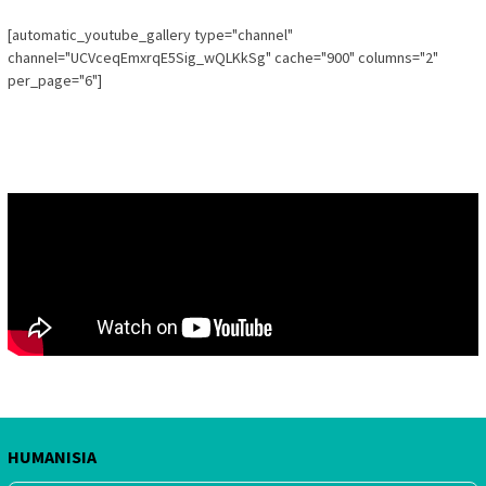
[automatic_youtube_gallery type="channel"
channel="UCVceqEmxrqE5Sig_wQLKkSg" cache="900" columns="2"
per_page="6"]
HUMANISIA