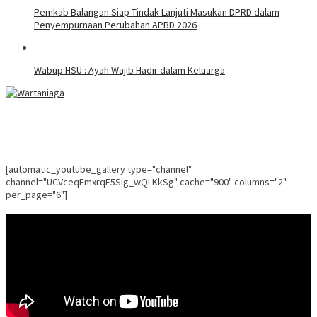
Pemkab Balangan Siap Tindak Lanjuti Masukan DPRD dalam
Penyempurnaan Perubahan APBD 2026
Wabup HSU : Ayah Wajib Hadir dalam Keluarga
[automatic_youtube_gallery type="channel"
channel="UCVceqEmxrqE5Sig_wQLKkSg" cache="900" columns="2"
per_page="6"]