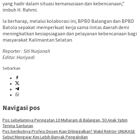
yang hadir dalam situasi kemanusiaan dan kebencanaan,”
imbuh H. Rahmi.
Ia berharap, melalui kolaborasi ini, BPBD Balangan dan BPBD
Batola sepakat memperkuat kerja sama lintas daerah demi
meningkatkan kesiapsiagaan dan pelayanan kebencanaan bagi
masyarakat Kalimantan Selatan.
Reporter : Siti Nurjanah
Editor :Hariyadi
Sebarkan
Navigasi pos
Pos sebelumnya
Peringatan 10 Muharam di Balangan, 50 Anak Yatim
Terima Santunan
Pos berikutnya
Profesi Dosen Kian Ditinggalkan? Wakil Rektor UNUKASE
Sebut Mengajar Kini Lebih Banyak Pengabdian