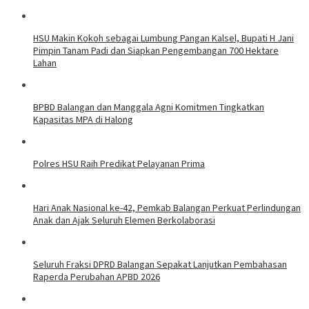
HSU Makin Kokoh sebagai Lumbung Pangan Kalsel, Bupati H Jani
Pimpin Tanam Padi dan Siapkan Pengembangan 700 Hektare
Lahan
BPBD Balangan dan Manggala Agni Komitmen Tingkatkan
Kapasitas MPA di Halong
Polres HSU Raih Predikat Pelayanan Prima
Hari Anak Nasional ke-42, Pemkab Balangan Perkuat Perlindungan
Anak dan Ajak Seluruh Elemen Berkolaborasi
Seluruh Fraksi DPRD Balangan Sepakat Lanjutkan Pembahasan
Raperda Perubahan APBD 2026