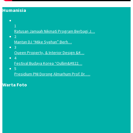
Humanisia
1
Ratusan Jamaah Nikmati Program Berbagi J…
2
Mantan DJ “Mike Syehan” Berh…
3
Queen Property, & Interior Design &#…
4
Festival Budaya Korea “Oullim&#822…
5
Presidium PNI Dorong Almarhum Prof. Dr. …
Warta Foto