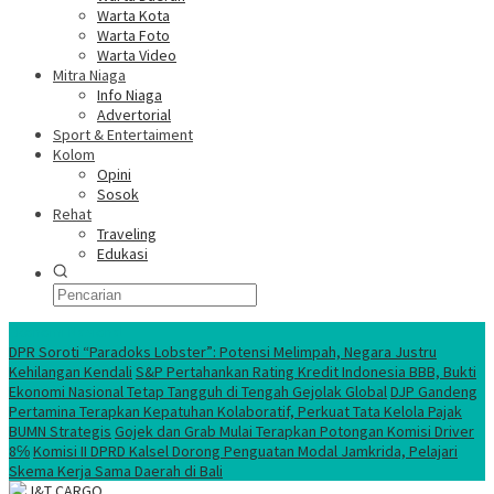
Warta Kota
Warta Foto
Warta Video
Mitra Niaga
Info Niaga
Advertorial
Sport & Entertaiment
Kolom
Opini
Sosok
Rehat
Traveling
Edukasi
Ekonomi Nasional
DPR Soroti “Paradoks Lobster”: Potensi Melimpah, Negara Justru
Kehilangan Kendali
S&P Pertahankan Rating Kredit Indonesia BBB, Bukti
Ekonomi Nasional Tetap Tangguh di Tengah Gejolak Global
DJP Gandeng
Pertamina Terapkan Kepatuhan Kolaboratif, Perkuat Tata Kelola Pajak
BUMN Strategis
Gojek dan Grab Mulai Terapkan Potongan Komisi Driver
8℅
Komisi II DPRD Kalsel Dorong Penguatan Modal Jamkrida, Pelajari
Skema Kerja Sama Daerah di Bali