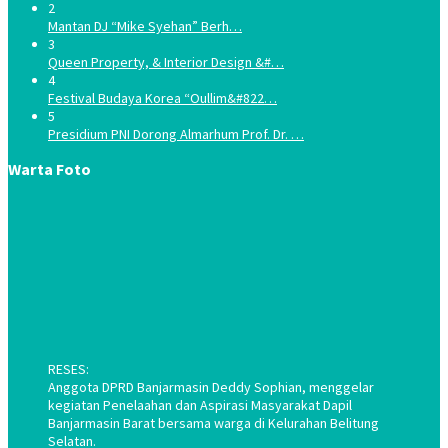
2
Mantan DJ “Mike Syehan” Berh…
3
Queen Property, & Interior Design &#…
4
Festival Budaya Korea “Oullim&#822…
5
Presidium PNI Dorong Almarhum Prof. Dr. …
Warta Foto
RESES:
Anggota DPRD Banjarmasin Deddy Sophian, menggelar
kegiatan Penelaahan dan Aspirasi Masyarakat Dapil
Banjarmasin Barat bersama warga di Kelurahan Belitung
Selatan.