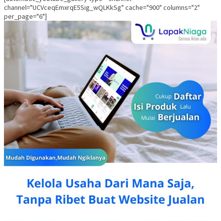
channel="UCVceqEmxrqE5Sig_wQLKkSg" cache="900" columns="2"
per_page="6"]