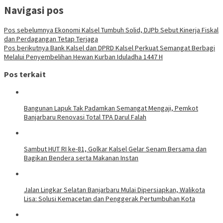
Navigasi pos
Pos sebelumnya
Ekonomi Kalsel Tumbuh Solid, DJPb Sebut Kinerja Fiskal
dan Perdagangan Tetap Terjaga
Pos berikutnya
Bank Kalsel dan DPRD Kalsel Perkuat Semangat Berbagi
Melalui Penyembelihan Hewan Kurban Iduladha 1447 H
Pos terkait
Bangunan Lapuk Tak Padamkan Semangat Mengaji, Pemkot
Banjarbaru Renovasi Total TPA Darul Falah
Sambut HUT RI ke-81, Golkar Kalsel Gelar Senam Bersama dan
Bagikan Bendera serta Makanan Instan
Jalan Lingkar Selatan Banjarbaru Mulai Dipersiapkan, Walikota
Lisa: Solusi Kemacetan dan Penggerak Pertumbuhan Kota