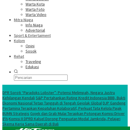
Warta Kota
Warta Foto
Warta Video
Mitra Niaga
Info Niaga
Advertorial
Sport & Entertaiment
Kolom
Opini
Sosok
Rehat
Traveling
Edukasi
Ekonomi Nasional
DPR Soroti “Paradoks Lobster”: Potensi Melimpah, Negara Justru
Kehilangan Kendali
S&P Pertahankan Rating Kredit Indonesia BBB, Bukti
Ekonomi Nasional Tetap Tangguh di Tengah Gejolak Global
DJP Gandeng
Pertamina Terapkan Kepatuhan Kolaboratif, Perkuat Tata Kelola Pajak
BUMN Strategis
Gojek dan Grab Mulai Terapkan Potongan Komisi Driver
8℅
Komisi II DPRD Kalsel Dorong Penguatan Modal Jamkrida, Pelajari
Skema Kerja Sama Daerah di Bali