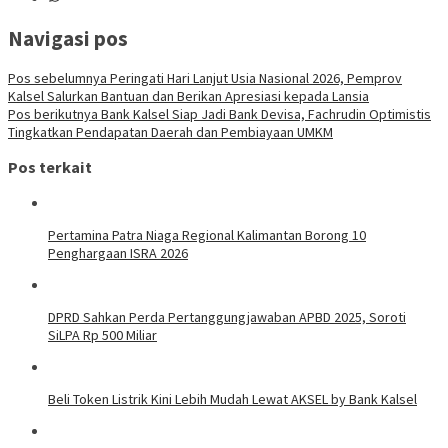
Navigasi pos
Pos sebelumnya
Peringati Hari Lanjut Usia Nasional 2026, Pemprov
Kalsel Salurkan Bantuan dan Berikan Apresiasi kepada Lansia
Pos berikutnya
Bank Kalsel Siap Jadi Bank Devisa, Fachrudin Optimistis
Tingkatkan Pendapatan Daerah dan Pembiayaan UMKM
Pos terkait
Pertamina Patra Niaga Regional Kalimantan Borong 10
Penghargaan ISRA 2026
DPRD Sahkan Perda Pertanggungjawaban APBD 2025, Soroti
SiLPA Rp 500 Miliar
Beli Token Listrik Kini Lebih Mudah Lewat AKSEL by Bank Kalsel