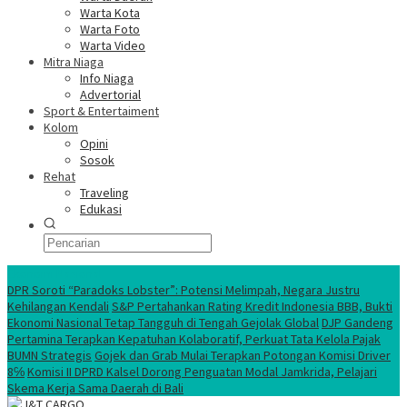
Warta Kota
Warta Foto
Warta Video
Mitra Niaga
Info Niaga
Advertorial
Sport & Entertaiment
Kolom
Opini
Sosok
Rehat
Traveling
Edukasi
Ekonomi Nasional
DPR Soroti “Paradoks Lobster”: Potensi Melimpah, Negara Justru
Kehilangan Kendali
S&P Pertahankan Rating Kredit Indonesia BBB, Bukti
Ekonomi Nasional Tetap Tangguh di Tengah Gejolak Global
DJP Gandeng
Pertamina Terapkan Kepatuhan Kolaboratif, Perkuat Tata Kelola Pajak
BUMN Strategis
Gojek dan Grab Mulai Terapkan Potongan Komisi Driver
8℅
Komisi II DPRD Kalsel Dorong Penguatan Modal Jamkrida, Pelajari
Skema Kerja Sama Daerah di Bali