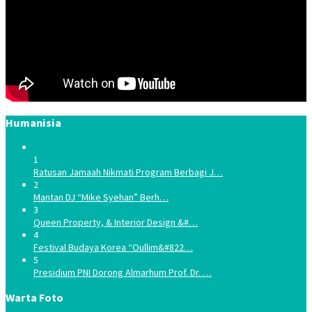
Humanisia
1
Ratusan Jamaah Nikmati Program Berbagi J…
2
Mantan DJ “Mike Syehan” Berh…
3
Queen Property, & Interior Design &#…
4
Festival Budaya Korea “Oullim&#822…
5
Presidium PNI Dorong Almarhum Prof. Dr. …
Warta Foto