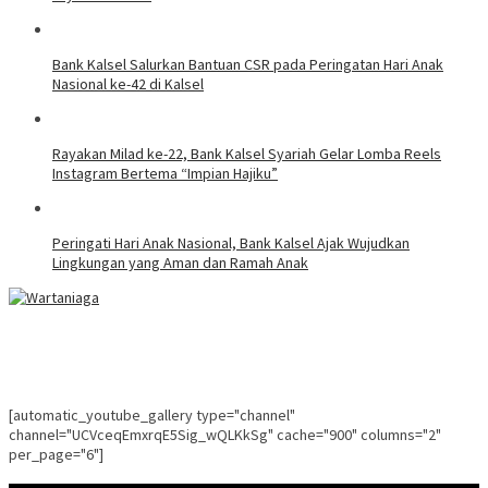
Bank Kalsel Salurkan Bantuan CSR pada Peringatan Hari Anak
Nasional ke-42 di Kalsel
Rayakan Milad ke-22, Bank Kalsel Syariah Gelar Lomba Reels
Instagram Bertema “Impian Hajiku”
Peringati Hari Anak Nasional, Bank Kalsel Ajak Wujudkan
Lingkungan yang Aman dan Ramah Anak
[automatic_youtube_gallery type="channel"
channel="UCVceqEmxrqE5Sig_wQLKkSg" cache="900" columns="2"
per_page="6"]