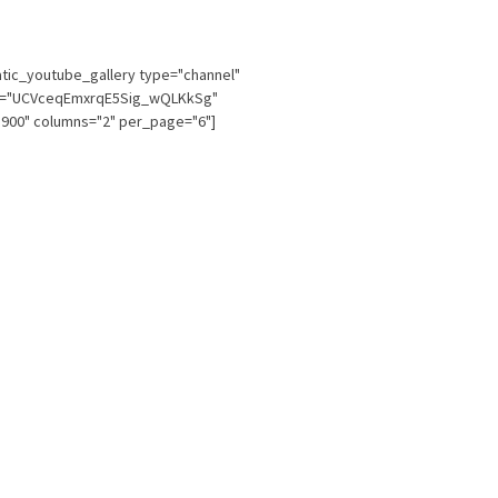
tic_youtube_gallery type="channel"
l="UCVceqEmxrqE5Sig_wQLKkSg"
900" columns="2" per_page="6"]