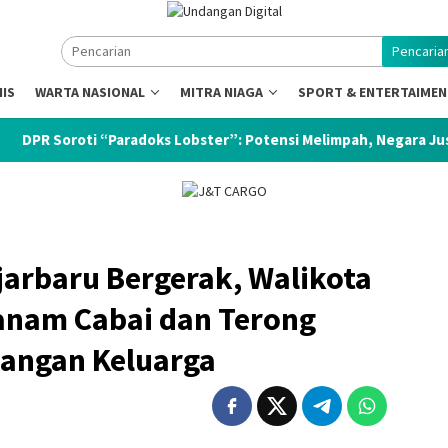
Pencaria
NIS
WARTA NASIONAL
MITRA NIAGA
SPORT & ENTERTAIME
 “Paradoks Lobster”: Potensi Melimpah, Negara Justru Kehilanga
jarbaru Bergerak, Walikota
Tanam Cabai dan Terong
angan Keluarga