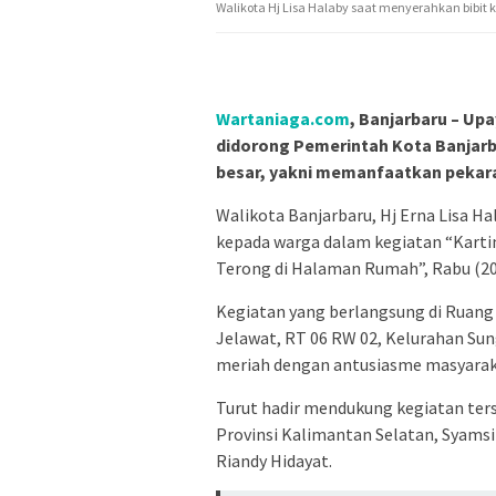
Walikota Hj Lisa Halaby saat menyerahkan bibit 
Wartaniaga.com
, Banjarbaru – U
didorong Pemerintah Kota Banjar
besar, yakni memanfaatkan pekara
Walikota Banjarbaru, Hj Erna Lisa H
kepada warga dalam kegiatan “Kart
Terong di Halaman Rumah”, Rabu (20
Kegiatan yang berlangsung di Ruang
Jelawat, RT 06 RW 02, Kelurahan Su
meriah dengan antusiasme masyaraka
Turut hadir mendukung kegiatan ter
Provinsi Kalimantan Selatan, Syamsi
Riandy Hidayat.