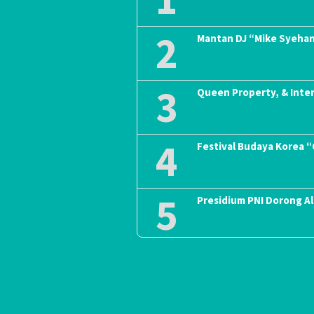
2
Mantan DJ “Mike Syeha
3
Queen Property, & Inte
4
Festival Budaya Korea 
5
Presidium PNI Dorong A