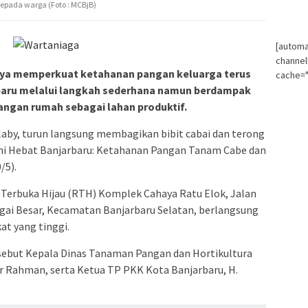
kepada warga (Foto : MCBjB)
[automa
channe
paya memperkuat ketahanan pangan keluarga terus
cache="
baru melalui langkah sederhana namun berdampak
ngan rumah sebagai lahan produktif.
alaby, turun langsung membagikan bibit cabai dan terong
ini Hebat Banjarbaru: Ketahanan Pangan Tanam Cabe dan
/5).
 Terbuka Hijau (RTH) Komplek Cahaya Ratu Elok, Jalan
ngai Besar, Kecamatan Banjarbaru Selatan, berlangsung
t yang tinggi.
sebut Kepala Dinas Tanaman Pangan dan Hortikultura
r Rahman, serta Ketua TP PKK Kota Banjarbaru, H.