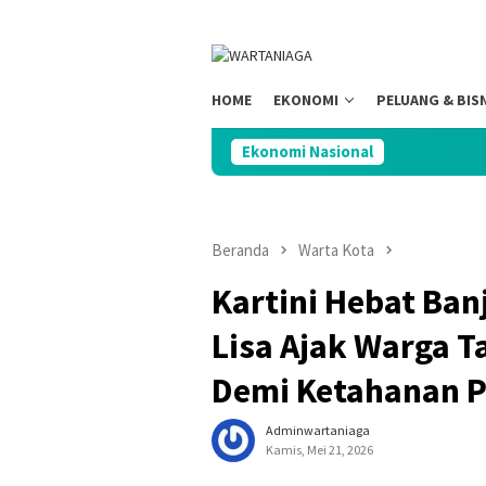
Loncat
ke
konten
HOME
EKONOMI
PELUANG & BIS
Ekonomi Nasional
DPR Soroti
Beranda
Warta Kota
Kartini Hebat Ban
Lisa Ajak Warga 
Demi Ketahanan P
Adminwartaniaga
Kamis, Mei 21, 2026