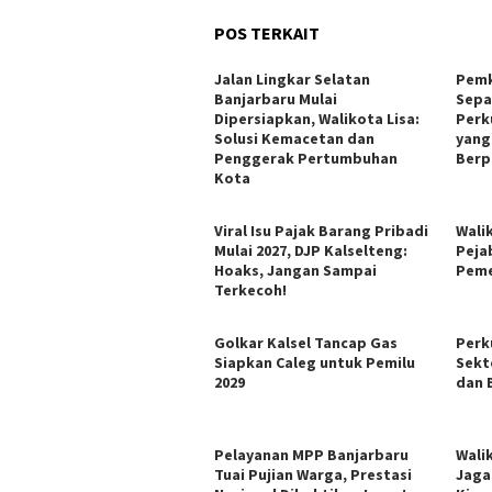
POS TERKAIT
Jalan Lingkar Selatan
Pemk
Banjarbaru Mulai
Sepa
Dipersiapkan, Walikota Lisa:
Perk
Solusi Kemacetan dan
yang
Penggerak Pertumbuhan
Berp
Kota
Viral Isu Pajak Barang Pribadi
Walik
Mulai 2027, DJP Kalselteng:
Peja
Hoaks, Jangan Sampai
Peme
Terkecoh!
Golkar Kalsel Tancap Gas
Perk
Siapkan Caleg untuk Pemilu
Sekto
2029
dan 
Pelayanan MPP Banjarbaru
Wali
Tuai Pujian Warga, Prestasi
Jaga