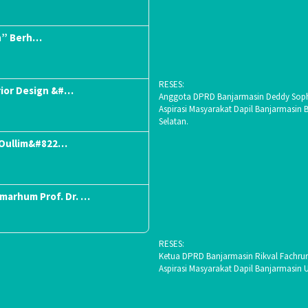
n” Berh…
RESES:
rior Design &#…
Anggota DPRD Banjarmasin Deddy Soph
Aspirasi Masyarakat Dapil Banjarmasin 
Selatan.
“Oullim&#822…
lmarhum Prof. Dr. …
RESES:
Ketua DPRD Banjarmasin Rikval Fachrur
Aspirasi Masyarakat Dapil Banjarmasin 