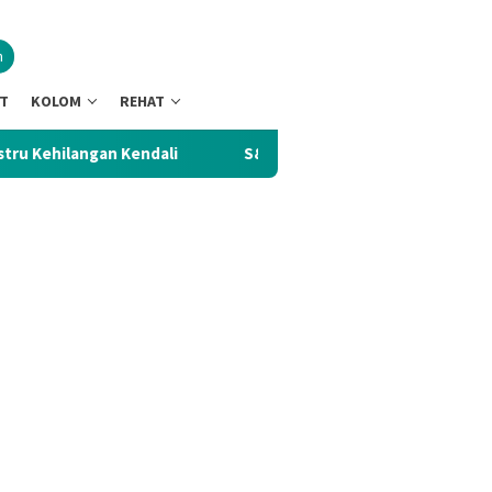
n
NT
KOLOM
REHAT
n Kendali
S&P Pertahankan Rating Kredit Indonesia BBB,