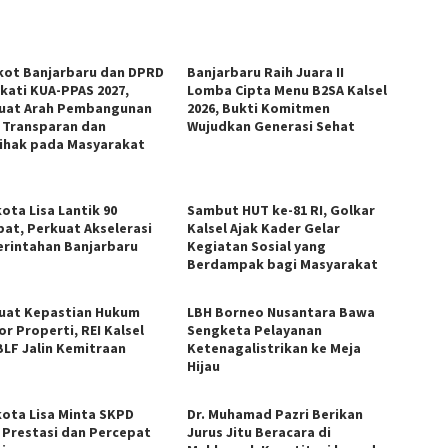
ot Banjarbaru dan DPRD
Banjarbaru Raih Juara II
kati KUA-PPAS 2027,
Lomba Cipta Menu B2SA Kalsel
uat Arah Pembangunan
2026, Bukti Komitmen
 Transparan dan
Wujudkan Generasi Sehat
ihak pada Masyarakat
ota Lisa Lantik 90
Sambut HUT ke-81 RI, Golkar
bat, Perkuat Akselerasi
Kalsel Ajak Kader Gelar
rintahan Banjarbaru
Kegiatan Sosial yang
Berdampak bagi Masyarakat
uat Kepastian Hukum
LBH Borneo Nusantara Bawa
r Properti, REI Kalsel
Sengketa Pelayanan
BLF Jalin Kemitraan
Ketenagalistrikan ke Meja
Hijau
kota Lisa Minta SKPD
Dr. Muhamad Pazri Berikan
 Prestasi dan Percepat
Jurus Jitu Beracara di