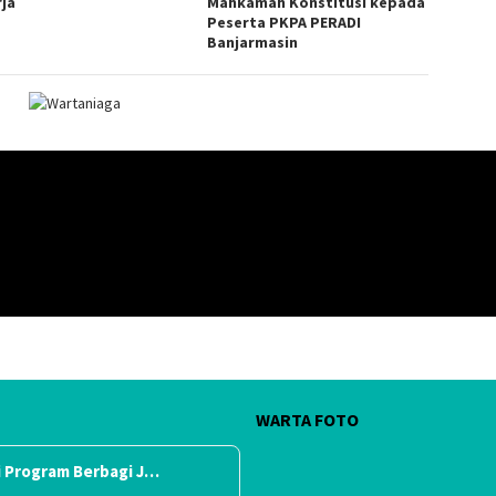
rja
Mahkamah Konstitusi kepada
Peserta PKPA PERADI
Banjarmasin
WARTA FOTO
 Program Berbagi J…