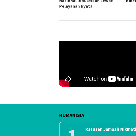
Nasional Dibuktikan Lewat
Kine
Pelayanan Nyata
HUMANISIA
1
Ratusan Jamaah Nikmati