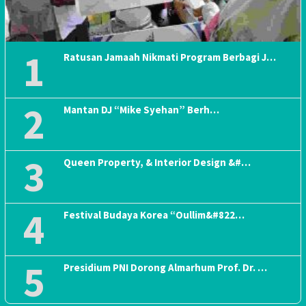
1
Ratusan Jamaah Nikmati Program Berbagi J…
2
Mantan DJ “Mike Syehan” Berh…
3
Queen Property, & Interior Design &#…
4
Festival Budaya Korea “Oullim&#822…
5
Presidium PNI Dorong Almarhum Prof. Dr. …