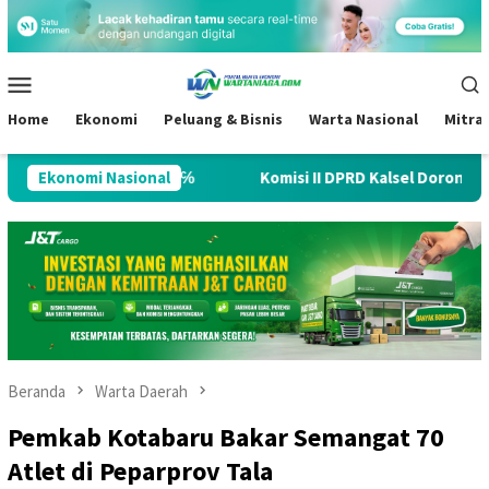
Loncat
ke
konten
Menu
Mobile
Home
Ekonomi
Peluang & Bisnis
Warta Nasional
Mitra
iver 8℅
Ekonomi Nasional
Komisi II DPRD Kalsel Dorong Penguatan Modal Jam
Beranda
Warta Daerah
Pemkab Kotabaru Bakar Semangat 70
Atlet di Peparprov Tala