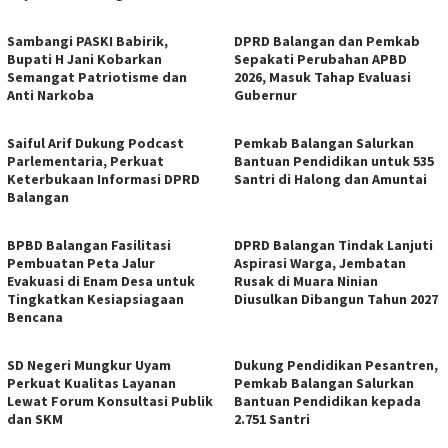
Sambangi PASKI Babirik,
DPRD Balangan dan Pemkab
Bupati H Jani Kobarkan
Sepakati Perubahan APBD
Semangat Patriotisme dan
2026, Masuk Tahap Evaluasi
Anti Narkoba
Gubernur
Saiful Arif Dukung Podcast
Pemkab Balangan Salurkan
Parlementaria, Perkuat
Bantuan Pendidikan untuk 535
Keterbukaan Informasi DPRD
Santri di Halong dan Amuntai
Balangan
BPBD Balangan Fasilitasi
DPRD Balangan Tindak Lanjuti
Pembuatan Peta Jalur
Aspirasi Warga, Jembatan
Evakuasi di Enam Desa untuk
Rusak di Muara Ninian
Tingkatkan Kesiapsiagaan
Diusulkan Dibangun Tahun 2027
Bencana
SD Negeri Mungkur Uyam
Dukung Pendidikan Pesantren,
Perkuat Kualitas Layanan
Pemkab Balangan Salurkan
Lewat Forum Konsultasi Publik
Bantuan Pendidikan kepada
dan SKM
2.751 Santri