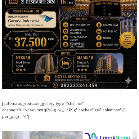
[automatic_youtube_gallery type="channel"
channel="UCVceqEmxrqE5Sig_wQLKkSg" cache="900" columns="2"
per_page="6"]