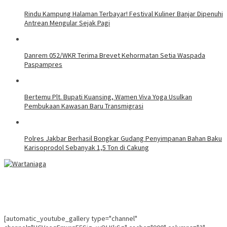
Rindu Kampung Halaman Terbayar! Festival Kuliner Banjar Dipenuhi
Antrean Mengular Sejak Pagi
Danrem 052/WKR Terima Brevet Kehormatan Setia Waspada
Paspampres
Bertemu Plt. Bupati Kuansing, Wamen Viva Yoga Usulkan
Pembukaan Kawasan Baru Transmigrasi
Polres Jakbar Berhasil Bongkar Gudang Penyimpanan Bahan Baku
Karisoprodol Sebanyak 1,5 Ton di Cakung
[automatic_youtube_gallery type="channel"