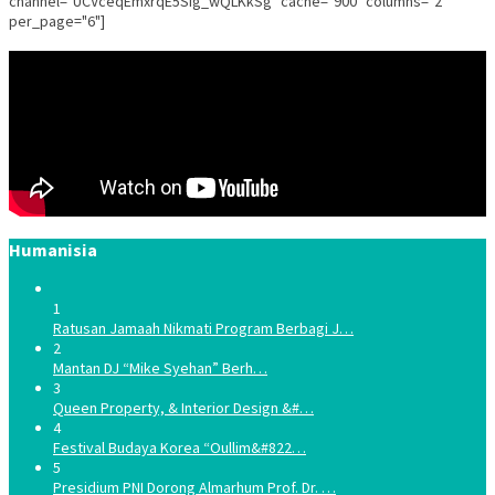
channel="UCVceqEmxrqE5Sig_wQLKkSg" cache="900" columns="2"
per_page="6"]
Humanisia
1
Ratusan Jamaah Nikmati Program Berbagi J…
2
Mantan DJ “Mike Syehan” Berh…
3
Queen Property, & Interior Design &#…
4
Festival Budaya Korea “Oullim&#822…
5
Presidium PNI Dorong Almarhum Prof. Dr. …