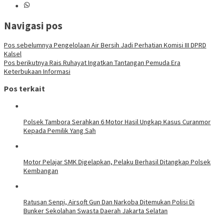
Navigasi pos
Pos sebelumnya
Pengelolaan Air Bersih Jadi Perhatian Komisi III DPRD
Kalsel
Pos berikutnya
Rais Ruhayat Ingatkan Tantangan Pemuda Era
Keterbukaan Informasi
Pos terkait
Polsek Tambora Serahkan 6 Motor Hasil Ungkap Kasus Curanmor
Kepada Pemilik Yang Sah
Motor Pelajar SMK Digelapkan, Pelaku Berhasil Ditangkap Polsek
Kembangan
Ratusan Senpi, Airsoft Gun Dan Narkoba Ditemukan Polisi Di
Bunker Sekolahan Swasta Daerah Jakarta Selatan