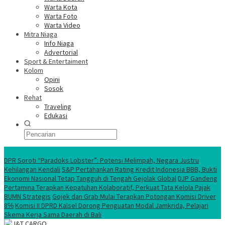
Warta Kota
Warta Foto
Warta Video
Mitra Niaga
Info Niaga
Advertorial
Sport & Entertaiment
Kolom
Opini
Sosok
Rehat
Traveling
Edukasi
Ekonomi Nasional
DPR Soroti “Paradoks Lobster”: Potensi Melimpah, Negara Justru
Kehilangan Kendali
S&P Pertahankan Rating Kredit Indonesia BBB, Bukti
Ekonomi Nasional Tetap Tangguh di Tengah Gejolak Global
DJP Gandeng
Pertamina Terapkan Kepatuhan Kolaboratif, Perkuat Tata Kelola Pajak
BUMN Strategis
Gojek dan Grab Mulai Terapkan Potongan Komisi Driver
8℅
Komisi II DPRD Kalsel Dorong Penguatan Modal Jamkrida, Pelajari
Skema Kerja Sama Daerah di Bali