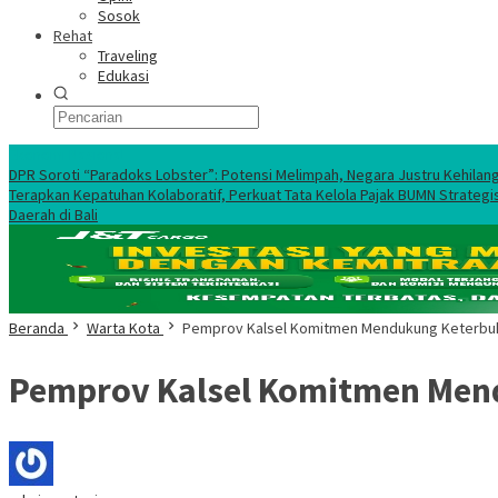
Sosok
Rehat
Traveling
Edukasi
Ekonomi Nasional
DPR Soroti “Paradoks Lobster”: Potensi Melimpah, Negara Justru Kehilan
Terapkan Kepatuhan Kolaboratif, Perkuat Tata Kelola Pajak BUMN Strategi
Daerah di Bali
Beranda
Warta Kota
Pemprov Kalsel Komitmen Mendukung Keterbuka
Pemprov Kalsel Komitmen Mend