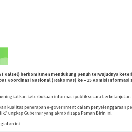
n ( Kalsel) berkomitmen mendukung penuh terwujudnya keterb
pat Koordinasi Nasional ( Rakornas) ke – 15 Komisi Informasi s
eningkatkan keterbukaan informasi publik secara berkelanjutan.
kan kualitas penerapan e-government dalam penyelenggaraan pem
k,” ungkap Gubernur yang akrab disapa Paman Birin ini.
iatan ini.