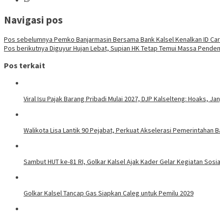
Navigasi pos
Pos sebelumnya
Pemko Banjarmasin Bersama Bank Kalsel Kenalkan ID Card
Pos berikutnya
Diguyur Hujan Lebat, Supian HK Tetap Temui Massa Pend
Pos terkait
Viral Isu Pajak Barang Pribadi Mulai 2027, DJP Kalselteng: Hoaks, J
Walikota Lisa Lantik 90 Pejabat, Perkuat Akselerasi Pemerintahan B
Sambut HUT ke-81 RI, Golkar Kalsel Ajak Kader Gelar Kegiatan Sos
Golkar Kalsel Tancap Gas Siapkan Caleg untuk Pemilu 2029