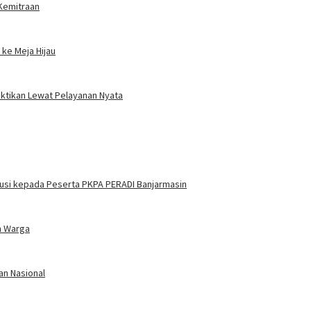
 Kemitraan
ke Meja Hijau
uktikan Lewat Pelayanan Nyata
itusi kepada Peserta PKPA PERADI Banjarmasin
n Warga
tan Nasional