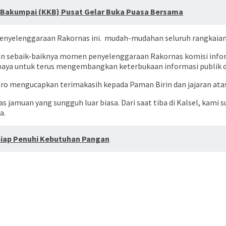
a Bakumpai (KKB) Pusat Gelar Buka Puasa Bersama
nyelenggaraan Rakornas ini. mudah-mudahan seluruh rangkaian ke
 sebaik-baiknya momen penyelenggaraan Rakornas komisi informas
paya untuk terus mengembangkan keterbukaan informasi publik di
ro mengucapkan terimakasih kepada Paman Birin dan jajaran atas
 jamuan yang sungguh luar biasa. Dari saat tiba di Kalsel, kami s
a.
Siap Penuhi Kebutuhan Pangan