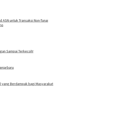
 ASN untuk Transaksi Non-Tunai
emo
angan Sampai Terkecoh!
anjarbaru
ial yang Berdampak bagi Masyarakat