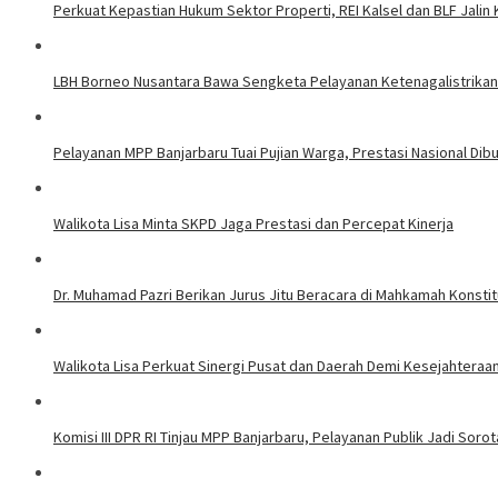
Perkuat Kepastian Hukum Sektor Properti, REI Kalsel dan BLF Jalin
LBH Borneo Nusantara Bawa Sengketa Pelayanan Ketenagalistrikan 
Pelayanan MPP Banjarbaru Tuai Pujian Warga, Prestasi Nasional Dib
Walikota Lisa Minta SKPD Jaga Prestasi dan Percepat Kinerja
Dr. Muhamad Pazri Berikan Jurus Jitu Beracara di Mahkamah Konst
Walikota Lisa Perkuat Sinergi Pusat dan Daerah Demi Kesejahteraa
Komisi III DPR RI Tinjau MPP Banjarbaru, Pelayanan Publik Jadi Soro