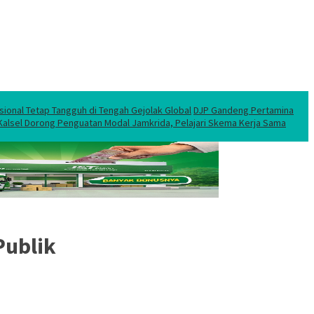
sional Tetap Tangguh di Tengah Gejolak Global
DJP Gandeng Pertamina
 Kalsel Dorong Penguatan Modal Jamkrida, Pelajari Skema Kerja Sama
Publik