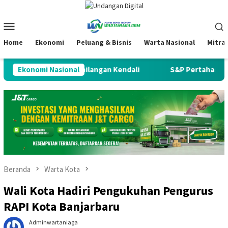
Loncat
ke
Menu
konten
Mobile
Home
Ekonomi
Peluang & Bisnis
Warta Nasional
Mitra
Negara Justru Kehilangan Kendali
Ekonomi Nasional
S&P Pertahankan Rating
Beranda
Warta Kota
Wali Kota Hadiri Pengukuhan Pengurus
RAPI Kota Banjarbaru
Adminwartaniaga