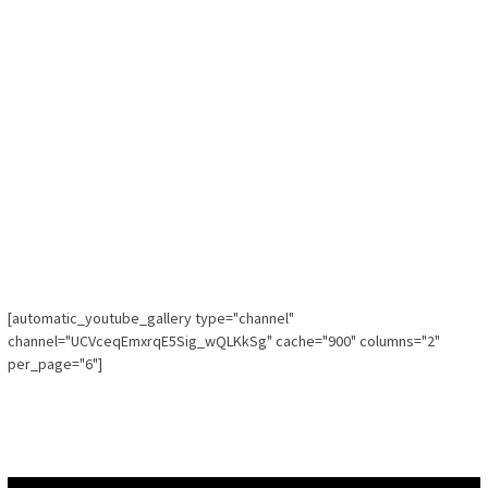
[automatic_youtube_gallery type="channel"
channel="UCVceqEmxrqE5Sig_wQLKkSg" cache="900" columns="2"
per_page="6"]