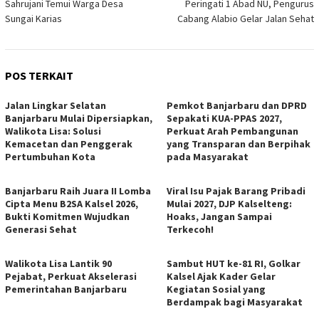
Sahrujani Temui Warga Desa
Peringati 1 Abad NU, Pengurus
pos
Sungai Karias
Cabang Alabio Gelar Jalan Sehat
POS TERKAIT
Jalan Lingkar Selatan
Pemkot Banjarbaru dan DPRD
Banjarbaru Mulai Dipersiapkan,
Sepakati KUA-PPAS 2027,
Walikota Lisa: Solusi
Perkuat Arah Pembangunan
Kemacetan dan Penggerak
yang Transparan dan Berpihak
Pertumbuhan Kota
pada Masyarakat
Banjarbaru Raih Juara II Lomba
Viral Isu Pajak Barang Pribadi
Cipta Menu B2SA Kalsel 2026,
Mulai 2027, DJP Kalselteng:
Bukti Komitmen Wujudkan
Hoaks, Jangan Sampai
Generasi Sehat
Terkecoh!
Walikota Lisa Lantik 90
Sambut HUT ke-81 RI, Golkar
Pejabat, Perkuat Akselerasi
Kalsel Ajak Kader Gelar
Pemerintahan Banjarbaru
Kegiatan Sosial yang
Berdampak bagi Masyarakat