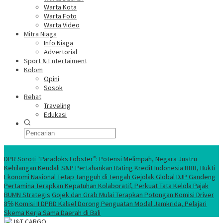
Warta Kota
Warta Foto
Warta Video
Mitra Niaga
Info Niaga
Advertorial
Sport & Entertaiment
Kolom
Opini
Sosok
Rehat
Traveling
Edukasi
Ekonomi Nasional
DPR Soroti “Paradoks Lobster”: Potensi Melimpah, Negara Justru
Kehilangan Kendali
S&P Pertahankan Rating Kredit Indonesia BBB, Bukti
Ekonomi Nasional Tetap Tangguh di Tengah Gejolak Global
DJP Gandeng
Pertamina Terapkan Kepatuhan Kolaboratif, Perkuat Tata Kelola Pajak
BUMN Strategis
Gojek dan Grab Mulai Terapkan Potongan Komisi Driver
8℅
Komisi II DPRD Kalsel Dorong Penguatan Modal Jamkrida, Pelajari
Skema Kerja Sama Daerah di Bali