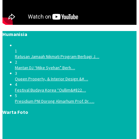
Humanisia
1
Ratusan Jamaah Nikmati Program Berbagi J…
2
Mantan DJ “Mike Syehan” Berh…
3
Queen Property, & Interior Design &#…
4
Festival Budaya Korea “Oullim&#822…
5
Presidium PNI Dorong Almarhum Prof. Dr. …
Warta Foto