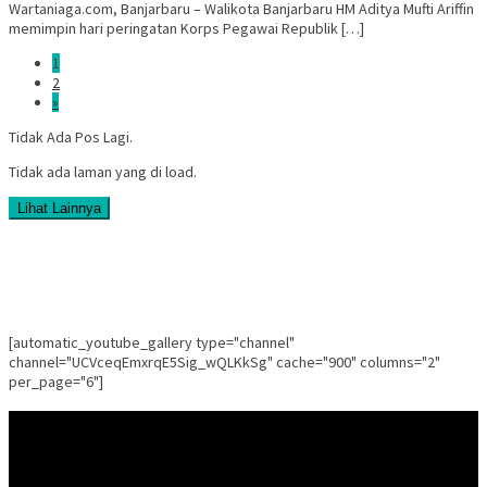
Wartaniaga.com, Banjarbaru – Walikota Banjarbaru HM Aditya Mufti Ariffin
memimpin hari peringatan Korps Pegawai Republik […]
1
2
»
Tidak Ada Pos Lagi.
Tidak ada laman yang di load.
Lihat Lainnya
[automatic_youtube_gallery type="channel"
channel="UCVceqEmxrqE5Sig_wQLKkSg" cache="900" columns="2"
per_page="6"]