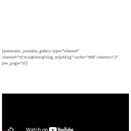
[automatic_youtube_gallery type="channel"
channel="UCVceqEmxrqE5Sig_wQLKkSg" cache="900" columns="2"
per_page="6"]