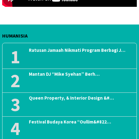
HUMANISIA
1
Ratusan Jamaah Nikmati Program Berbagi J…
2
Mantan DJ “Mike Syehan” Berh…
3
Queen Property, & Interior Design &#…
4
Festival Budaya Korea “Oullim&#822…