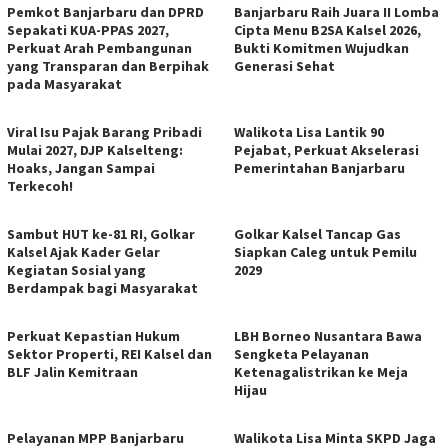
Pemkot Banjarbaru dan DPRD
Banjarbaru Raih Juara II Lomba
Sepakati KUA-PPAS 2027,
Cipta Menu B2SA Kalsel 2026,
Perkuat Arah Pembangunan
Bukti Komitmen Wujudkan
yang Transparan dan Berpihak
Generasi Sehat
pada Masyarakat
Viral Isu Pajak Barang Pribadi
Walikota Lisa Lantik 90
Mulai 2027, DJP Kalselteng:
Pejabat, Perkuat Akselerasi
Hoaks, Jangan Sampai
Pemerintahan Banjarbaru
Terkecoh!
Sambut HUT ke-81 RI, Golkar
Golkar Kalsel Tancap Gas
Kalsel Ajak Kader Gelar
Siapkan Caleg untuk Pemilu
Kegiatan Sosial yang
2029
Berdampak bagi Masyarakat
Perkuat Kepastian Hukum
LBH Borneo Nusantara Bawa
Sektor Properti, REI Kalsel dan
Sengketa Pelayanan
BLF Jalin Kemitraan
Ketenagalistrikan ke Meja
Hijau
Pelayanan MPP Banjarbaru
Walikota Lisa Minta SKPD Jaga