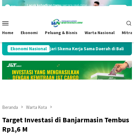
Loncat
ke
konten
Menu
Mobile
Home
Ekonomi
Peluang & Bisnis
Warta Nasional
Mitra
al Jamkrida, Pelajari Skema Kerja Sama Daerah di Bali
Ekonomi Nasional
Beranda
Warta Kota
Target Investasi di Banjarmasin Tembus
Rp1,6 M