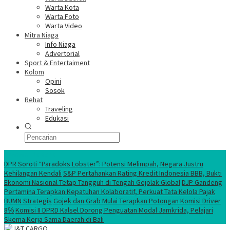
Warta Kota
Warta Foto
Warta Video
Mitra Niaga
Info Niaga
Advertorial
Sport & Entertaiment
Kolom
Opini
Sosok
Rehat
Traveling
Edukasi
Ekonomi Nasional
DPR Soroti “Paradoks Lobster”: Potensi Melimpah, Negara Justru
Kehilangan Kendali
S&P Pertahankan Rating Kredit Indonesia BBB, Bukti
Ekonomi Nasional Tetap Tangguh di Tengah Gejolak Global
DJP Gandeng
Pertamina Terapkan Kepatuhan Kolaboratif, Perkuat Tata Kelola Pajak
BUMN Strategis
Gojek dan Grab Mulai Terapkan Potongan Komisi Driver
8℅
Komisi II DPRD Kalsel Dorong Penguatan Modal Jamkrida, Pelajari
Skema Kerja Sama Daerah di Bali