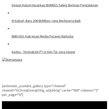
Dewan Kalsel Harapkan BUMDES Saling Berbagi Pengalaman
Di Kalsel, Baru 300 BUMDes yang Berkinerja Baik
BNN HSU Ajak Insan Media Perangi Narkoba
Kades : Terimaksih PT Ie Kim Tie Jaya Agung
[automatic_youtube_gallery type="channel"
channel="UCVceqEmxrqE5Sig_wQLKkSg" cache="900" columns="2"
per_page="6"]