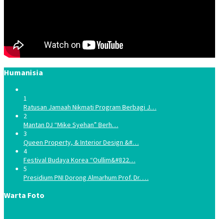
Humanisia
1
Ratusan Jamaah Nikmati Program Berbagi J…
2
Mantan DJ “Mike Syehan” Berh…
3
Queen Property, & Interior Design &#…
4
Festival Budaya Korea “Oullim&#822…
5
Presidium PNI Dorong Almarhum Prof. Dr. …
Warta Foto