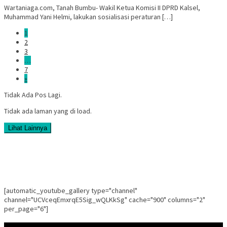
Wartaniaga.com, Tanah Bumbu- Wakil Ketua Komisi II DPRD Kalsel,
Muhammad Yani Helmi, lakukan sosialisasi peraturan […]
1
2
3
…
7
»
Tidak Ada Pos Lagi.
Tidak ada laman yang di load.
Lihat Lainnya
[automatic_youtube_gallery type="channel"
channel="UCVceqEmxrqE5Sig_wQLKkSg" cache="900" columns="2"
per_page="6"]