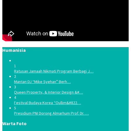
Humanisia
1
Ratusan Jamaah Nikmati Program Berbagi J…
2
Mantan DJ “Mike Syehan” Berh…
3
Queen Property, & Interior Design &#…
4
Festival Budaya Korea “Oullim&#822…
5
Presidium PNI Dorong Almarhum Prof. Dr. …
Warta Foto