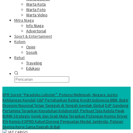
Warta Kota
Warta Foto
Warta Video
Mitra Niaga
Info Niaga
Advertorial
Sport & Entertaiment
Kolom
Opini
Sosok
Rehat
Traveling
Edukasi
Ekonomi Nasional
DPR Soroti “Paradoks Lobster”: Potensi Melimpah, Negara Justru
Kehilangan Kendali
S&P Pertahankan Rating Kredit Indonesia BBB, Bukti
Ekonomi Nasional Tetap Tangguh di Tengah Gejolak Global
DJP Gandeng
Pertamina Terapkan Kepatuhan Kolaboratif, Perkuat Tata Kelola Pajak
BUMN Strategis
Gojek dan Grab Mulai Terapkan Potongan Komisi Driver
8℅
Komisi II DPRD Kalsel Dorong Penguatan Modal Jamkrida, Pelajari
Skema Kerja Sama Daerah di Bali