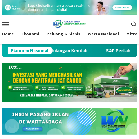
Loncat
ke
konten
Menu
Mobile
Home
Ekonomi
Peluang & Bisnis
Warta Nasional
Mitra
ru Kehilangan Kendali
Ekonomi Nasional
S&P Pertahankan Rating Kredit In