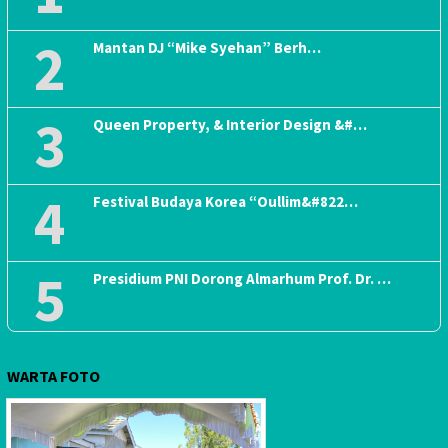
2
Mantan DJ “Mike Syehan” Berh…
3
Queen Property, & Interior Design &#…
4
Festival Budaya Korea “Oullim&#822…
5
Presidium PNI Dorong Almarhum Prof. Dr. …
WARTA FOTO