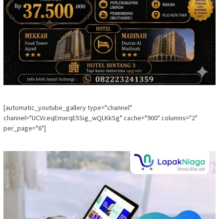
[automatic_youtube_gallery type="channel"
channel="UCVceqEmxrqE5Sig_wQLKkSg" cache="900" columns="2"
per_page="6"]