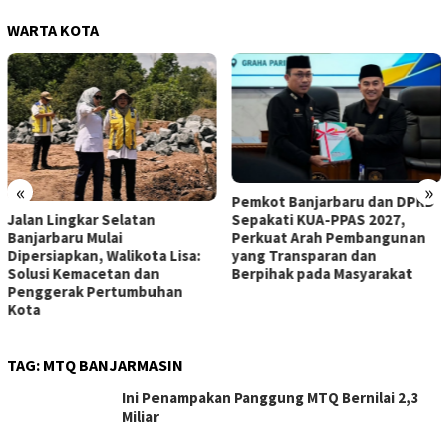
WARTA KOTA
«
»
Pemkot Banjarbaru dan DPRD
Sepakati KUA-PPAS 2027,
Jalan Lingkar Selatan
Perkuat Arah Pembangunan
Banjarbaru Mulai
yang Transparan dan
Dipersiapkan, Walikota Lisa:
Berpihak pada Masyarakat
Solusi Kemacetan dan
Penggerak Pertumbuhan
Kota
TAG:
MTQ BANJARMASIN
Ini Penampakan Panggung MTQ Bernilai 2,3
Miliar