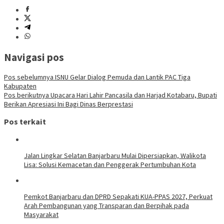
Navigasi pos
Pos sebelumnya
ISNU Gelar Dialog Pemuda dan Lantik PAC Tiga
Kabupaten
Pos berikutnya
Upacara Hari Lahir Pancasila dan Harjad Kotabaru, Bupati
Berikan Apresiasi Ini Bagi Dinas Berprestasi
Pos terkait
Jalan Lingkar Selatan Banjarbaru Mulai Dipersiapkan, Walikota
Lisa: Solusi Kemacetan dan Penggerak Pertumbuhan Kota
Pemkot Banjarbaru dan DPRD Sepakati KUA-PPAS 2027, Perkuat
Arah Pembangunan yang Transparan dan Berpihak pada
Masyarakat