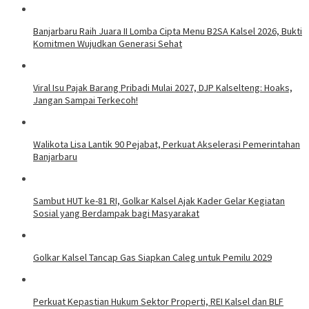
Banjarbaru Raih Juara II Lomba Cipta Menu B2SA Kalsel 2026, Bukti
Komitmen Wujudkan Generasi Sehat
Viral Isu Pajak Barang Pribadi Mulai 2027, DJP Kalselteng: Hoaks,
Jangan Sampai Terkecoh!
Walikota Lisa Lantik 90 Pejabat, Perkuat Akselerasi Pemerintahan
Banjarbaru
Sambut HUT ke-81 RI, Golkar Kalsel Ajak Kader Gelar Kegiatan
Sosial yang Berdampak bagi Masyarakat
Golkar Kalsel Tancap Gas Siapkan Caleg untuk Pemilu 2029
Perkuat Kepastian Hukum Sektor Properti, REI Kalsel dan BLF