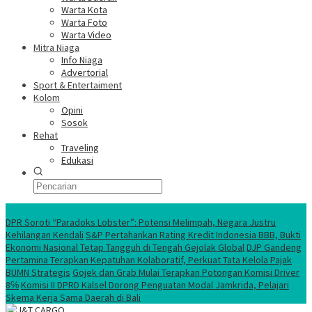
Warta Kota
Warta Foto
Warta Video
Mitra Niaga
Info Niaga
Advertorial
Sport & Entertaiment
Kolom
Opini
Sosok
Rehat
Traveling
Edukasi
Ekonomi Nasional
DPR Soroti “Paradoks Lobster”: Potensi Melimpah, Negara Justru
Kehilangan Kendali
S&P Pertahankan Rating Kredit Indonesia BBB, Bukti
Ekonomi Nasional Tetap Tangguh di Tengah Gejolak Global
DJP Gandeng
Pertamina Terapkan Kepatuhan Kolaboratif, Perkuat Tata Kelola Pajak
BUMN Strategis
Gojek dan Grab Mulai Terapkan Potongan Komisi Driver
8℅
Komisi II DPRD Kalsel Dorong Penguatan Modal Jamkrida, Pelajari
Skema Kerja Sama Daerah di Bali