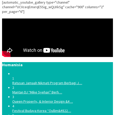
[automatic_youtube_gallery type="channel"
channel="UCVceqEmxrqE5Sig_wQLKkSg" cache="900" columns="2"
per_page="6"]
Humanisia
1
Ratusan Jamaah Nikmati Program Berbagi J…
2
Mantan DJ “Mike Syehan” Berh…
3
Queen Property, & Interior Design &#…
4
Festival Budaya Korea “Oullim&#822…