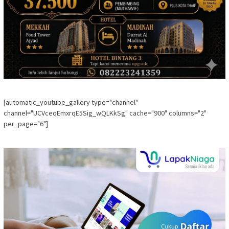
[automatic_youtube_gallery type="channel"
channel="UCVceqEmxrqE5Sig_wQLKkSg" cache="900" columns="2"
per_page="6"]