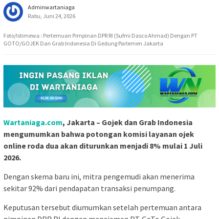
Adminwartaniaga
Rabu, Juni 24, 2026
Foto/Istimewa : Pertemuan Pimpinan DPR RI (Sufmi Dasco Ahmad) Dengan PT
GOTO/GOJEK Dan Grab Indonesia Di Gedung Parlemen Jakarta
Wartaniaga.com
, Jakarta – Gojek⁠ dan Grab Indonesia⁠
mengumumkan bahwa potongan komisi layanan ojek
online roda dua akan diturunkan menjadi 8% mulai 1 Juli
2026.
Dengan skema baru ini, mitra pengemudi akan menerima
sekitar 92% dari pendapatan transaksi penumpang.
Keputusan tersebut diumumkan setelah pertemuan antara
pimpinan DPR RI dengan manajemen PT. GoTo Gojek