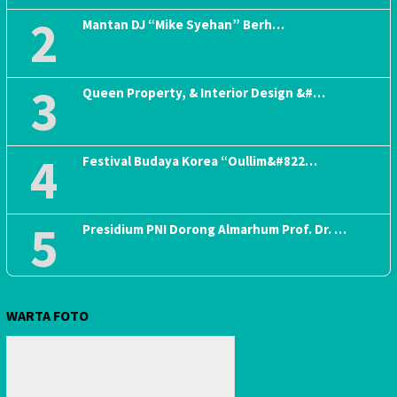
2
Mantan DJ “Mike Syehan” Berh…
3
Queen Property, & Interior Design &#…
4
Festival Budaya Korea “Oullim&#822…
5
Presidium PNI Dorong Almarhum Prof. Dr. …
WARTA FOTO