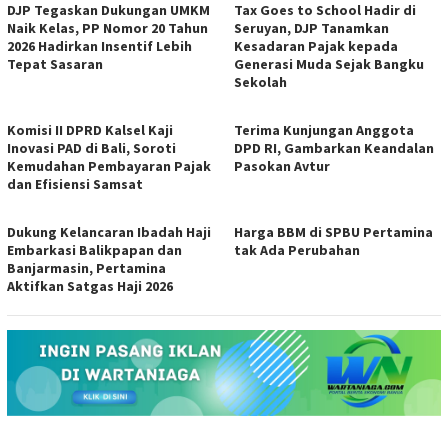
DJP Tegaskan Dukungan UMKM
Tax Goes to School Hadir di
Naik Kelas, PP Nomor 20 Tahun
Seruyan, DJP Tanamkan
2026 Hadirkan Insentif Lebih
Kesadaran Pajak kepada
Tepat Sasaran
Generasi Muda Sejak Bangku
Sekolah
Komisi II DPRD Kalsel Kaji
Terima Kunjungan Anggota
Inovasi PAD di Bali, Soroti
DPD RI, Gambarkan Keandalan
Kemudahan Pembayaran Pajak
Pasokan Avtur
dan Efisiensi Samsat
Dukung Kelancaran Ibadah Haji
Harga BBM di SPBU Pertamina
Embarkasi Balikpapan dan
tak Ada Perubahan
Banjarmasin, Pertamina
Aktifkan Satgas Haji 2026