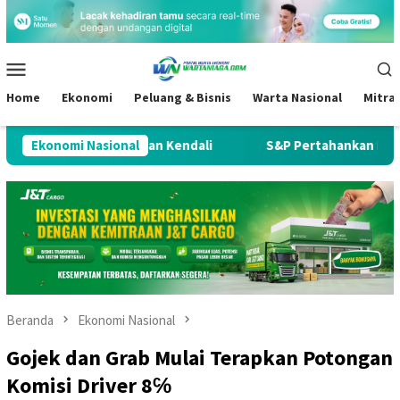
Loncat
ke
konten
Menu
Mobile
Home
Ekonomi
Peluang & Bisnis
Warta Nasional
Mitra
hilangan Kendali
Ekonomi Nasional
S&P Pertahankan Rating Kredit Indonesi
Beranda
Ekonomi Nasional
Gojek dan Grab Mulai Terapkan Potongan
Komisi Driver 8℅