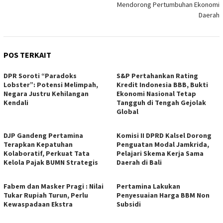
Mendorong Pertumbuhan Ekonomi
Daerah
POS TERKAIT
DPR Soroti “Paradoks
S&P Pertahankan Rating
Lobster”: Potensi Melimpah,
Kredit Indonesia BBB, Bukti
Negara Justru Kehilangan
Ekonomi Nasional Tetap
Kendali
Tangguh di Tengah Gejolak
Global
DJP Gandeng Pertamina
Komisi II DPRD Kalsel Dorong
Terapkan Kepatuhan
Penguatan Modal Jamkrida,
Kolaboratif, Perkuat Tata
Pelajari Skema Kerja Sama
Kelola Pajak BUMN Strategis
Daerah di Bali
Fabem dan Masker Pragi : Nilai
Pertamina Lakukan
Tukar Rupiah Turun, Perlu
Penyesuaian Harga BBM Non
Kewaspadaan Ekstra
Subsidi