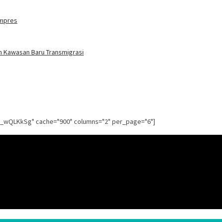
ampres
n Kawasan Baru Transmigrasi
g_wQLKkSg" cache="900" columns="2" per_page="6"]