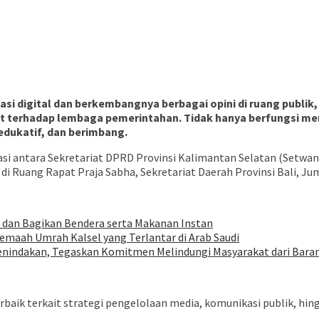
masi digital dan berkembangnya berbagai opini di ruang publi
t terhadap lembaga pemerintahan. Tidak hanya berfungsi me
edukatif, dan berimbang.
asi antara Sekretariat DPRD Provinsi Kalimantan Selatan (Setw
di Ruang Rapat Praja Sabha, Sekretariat Daerah Provinsi Bali, Ju
 dan Bagikan Bendera serta Makanan Instan
aah Umrah Kalsel yang Terlantar di Arab Saudi
indakan, Tegaskan Komitmen Melindungi Masyarakat dari Baran
rbaik terkait strategi pengelolaan media, komunikasi publik, hi
.