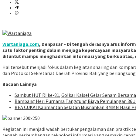
Wartaniaga.com
, Denpasar – Di tengah derasnya arus infor
satu faktor penting dalam menjaga kepercayaan masyaraka
dituntut mampu menghadirkan informasi yang berkualitas, 
Hal tersebut menjadi fokus dalam kegiatan sharing dan kompar
dan Protokol Sekretariat Daerah Provinsi Bali yang berlangsung 
Bacaan Lainnya
Sambut HUT RI ke-81, Golkar Kalsel Gelar Senam Bersama
Bambang Heri Purnama Tanggung Biaya Pemulangan 36 Jem
BEA CUKAI Kalimantan Selatan Musnahkan BMMN Hasil Pen
Kegiatan ini menjadi wadah bertukar pengalaman dan praktik te
tengah perkembangan teknologi informasi yang semakin cepat