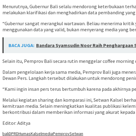
Menurutnya, Gubernur Bali selalu mendorong keterbukaan terhad
melakukan klarifikasi dan menghadirkan data pembanding yang v
“Gubernur sangat merangkul wartawan. Beliau menerima kritik y
menggunakan data yang valid, bukan menyerang media yang ber
BACA JUGA:
Bandara Syamsudin Noor Raih Penghargaan Sa
Selain itu, Pemprov Bali secara rutin menggelar coffee mornin
Dalam pengelolaan kerja sama media, Pemprov Bali juga menerapk
Dewan Pers. Langkah tersebut dilakukan untuk mendorong peni
“Kami ingin insan pers terus bertumbuh karena pada akhirnya p
Melalui kegiatan sharing dan komparasi ini, Setwan Kalsel be
kemitraan media. Selain meningkatkan kualitas publikasi kele
berkontribusi dalam memberikan informasi yang akurat kepada
Editor: Aditya
bali
DPRD
Humas
Kalsel
media
Pemprov
Setwan