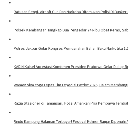
Ratusan Senpi, Airsoft Gun Dan Narkoba Ditemukan Polisi Di Bunke
Polsek Kembangan Tangkap Dua Pengedar 74 Ribu Obat Keras, Sab
Polres Jakbar Gelar Konpres Pemusnahan Bahan Baku Narkotika 1,
KADIN Kalsel Apresiasi Komitmen Presiden Prabowo Gelar Dialog R
Wamen Viva Yoga Lepas Tim Expedisi Patriot 2026, Dalam Membangu
Razia Stasioner di Tamansari, Polisi Amankan Pria Pembawa Tembak
Rindu Kampung Halaman Terbayar! Festival Kuliner Banjar Dipenuhi 