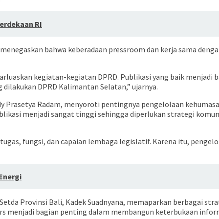
erdekaan RI
 menegaskan bahwa keberadaan pressroom dan kerja sama denga
luaskan kegiatan-kegiatan DPRD. Publikasi yang baik menjadi 
 dilakukan DPRD Kalimantan Selatan,” ujarnya.
dy Prasetya Radam, menyoroti pentingnya pengelolaan kehumasan
kasi menjadi sangat tinggi sehingga diperlukan strategi komuni
as, fungsi, dan capaian lembaga legislatif. Karena itu, pengelol
Energi
etda Provinsi Bali, Kadek Suadnyana, memaparkan berbagai strat
pers menjadi bagian penting dalam membangun keterbukaan infor