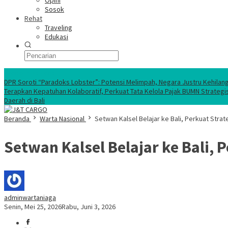
Opini
Sosok
Rehat
Traveling
Edukasi
Ekonomi Nasional
DPR Soroti “Paradoks Lobster”: Potensi Melimpah, Negara Justru Kehilan
Terapkan Kepatuhan Kolaboratif, Perkuat Tata Kelola Pajak BUMN Strategi
Daerah di Bali
Beranda
Warta Nasional
Setwan Kalsel Belajar ke Bali, Perkuat Stra
Setwan Kalsel Belajar ke Bali, 
adminwartaniaga
Senin, Mei 25, 2026
Rabu, Juni 3, 2026