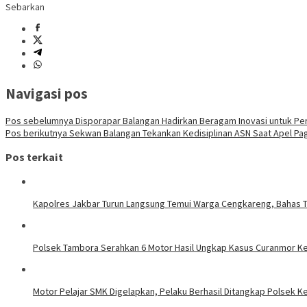
Sebarkan
Navigasi pos
Pos sebelumnya
Disporapar Balangan Hadirkan Beragam Inovasi untuk Per
Pos berikutnya
Sekwan Balangan Tekankan Kedisiplinan ASN Saat Apel Pag
Pos terkait
Kapolres Jakbar Turun Langsung Temui Warga Cengkareng, Bahas 
Polsek Tambora Serahkan 6 Motor Hasil Ungkap Kasus Curanmor Ke
Motor Pelajar SMK Digelapkan, Pelaku Berhasil Ditangkap Polsek 