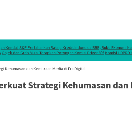
gan Kendali
S&P Pertahankan Rating Kredit Indonesia BBB, Bukti Ekonomi Na
s
Gojek dan Grab Mulai Terapkan Potongan Komisi Driver 8℅
Komisi II DPRD
tegi Kehumasan dan Kemitraan Media di Era Digital
Perkuat Strategi Kehumasan dan 