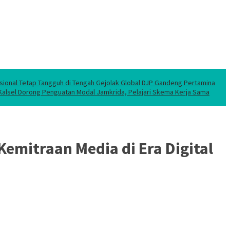
sional Tetap Tangguh di Tengah Gejolak Global
DJP Gandeng Pertamina
 Kalsel Dorong Penguatan Modal Jamkrida, Pelajari Skema Kerja Sama
Kemitraan Media di Era Digital