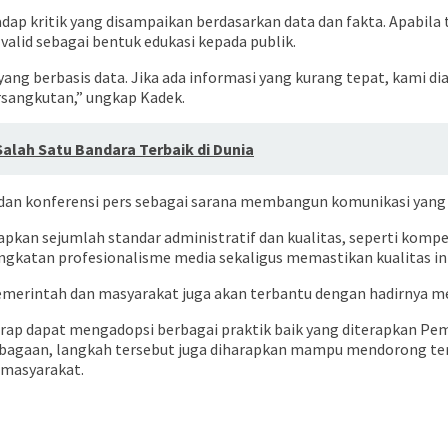
ap kritik yang disampaikan berdasarkan data dan fakta. Apabila
alid sebagai bentuk edukasi kepada publik.
ang berbasis data. Jika ada informasi yang kurang tepat, kami d
sangkutan,” ungkap Kadek.
lah Satu Bandara Terbaik di Dunia
g dan konferensi pers sebagai sarana membangun komunikasi yang 
an sejumlah standar administratif dan kualitas, seperti kompete
ngkatan profesionalisme media sekaligus memastikan kualitas i
emerintah dan masyarakat juga akan terbantu dengan hadirnya med
rharap dapat mengadopsi berbagai praktik baik yang diterapkan 
mbagaan, langkah tersebut juga diharapkan mampu mendorong ter
 masyarakat.