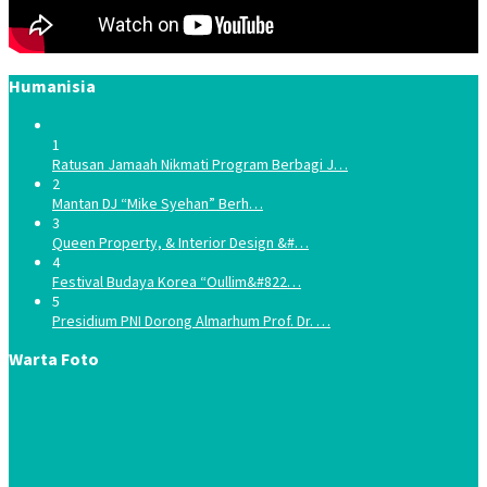
Humanisia
1
Ratusan Jamaah Nikmati Program Berbagi J…
2
Mantan DJ “Mike Syehan” Berh…
3
Queen Property, & Interior Design &#…
4
Festival Budaya Korea “Oullim&#822…
5
Presidium PNI Dorong Almarhum Prof. Dr. …
Warta Foto