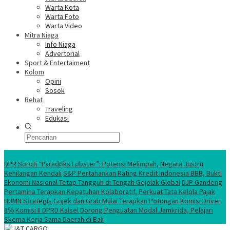
Warta Kota
Warta Foto
Warta Video
Mitra Niaga
Info Niaga
Advertorial
Sport & Entertaiment
Kolom
Opini
Sosok
Rehat
Traveling
Edukasi
Ekonomi Nasional
DPR Soroti “Paradoks Lobster”: Potensi Melimpah, Negara Justru
Kehilangan Kendali
S&P Pertahankan Rating Kredit Indonesia BBB, Bukti
Ekonomi Nasional Tetap Tangguh di Tengah Gejolak Global
DJP Gandeng
Pertamina Terapkan Kepatuhan Kolaboratif, Perkuat Tata Kelola Pajak
BUMN Strategis
Gojek dan Grab Mulai Terapkan Potongan Komisi Driver
8℅
Komisi II DPRD Kalsel Dorong Penguatan Modal Jamkrida, Pelajari
Skema Kerja Sama Daerah di Bali