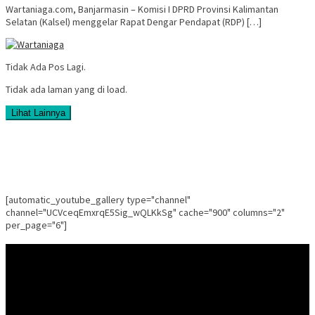
Wartaniaga.com, Banjarmasin – Komisi I DPRD Provinsi Kalimantan
Selatan (Kalsel) menggelar Rapat Dengar Pendapat (RDP) […]
Tidak Ada Pos Lagi.
Tidak ada laman yang di load.
Lihat Lainnya
[automatic_youtube_gallery type="channel"
channel="UCVceqEmxrqE5Sig_wQLKkSg" cache="900" columns="2"
per_page="6"]