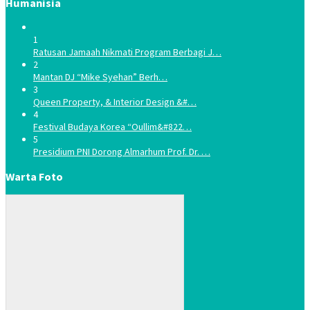
Humanisia
1
Ratusan Jamaah Nikmati Program Berbagi J…
2
Mantan DJ “Mike Syehan” Berh…
3
Queen Property, & Interior Design &#…
4
Festival Budaya Korea “Oullim&#822…
5
Presidium PNI Dorong Almarhum Prof. Dr. …
Warta Foto