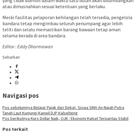
yang tidak diambil dalam waktu satu bulan akan disumbangkan
atau dimusnahkan sesuai ketentuan yang berlaku.
Meski fasilitas pelaporan kehilangan telah tersedia, pengelola
bandara tetap mengimbau seluruh penumpang agar lebih
teliti dan selalu memastikan barang bawaan tetap aman
selama berada di area bandara.
Editor : Eddy Dharmawan
Sebarkan
Navigasi pos
Pos sebelumnya
Belajar Pajak dari Dekat, Siswa SMA An-Najah Putra
Tanah Laut Kunjungi Kanwil DJP Kalselteng
Pos berikutnya
Kurs Dollar Naik, OJK : Ekonomi Kalsel Terpantau Stabil
Pos terkait