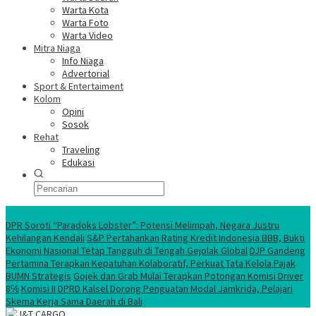
Warta Kota
Warta Foto
Warta Video
Mitra Niaga
Info Niaga
Advertorial
Sport & Entertaiment
Kolom
Opini
Sosok
Rehat
Traveling
Edukasi
Ekonomi Nasional
DPR Soroti “Paradoks Lobster”: Potensi Melimpah, Negara Justru
Kehilangan Kendali
S&P Pertahankan Rating Kredit Indonesia BBB, Bukti
Ekonomi Nasional Tetap Tangguh di Tengah Gejolak Global
DJP Gandeng
Pertamina Terapkan Kepatuhan Kolaboratif, Perkuat Tata Kelola Pajak
BUMN Strategis
Gojek dan Grab Mulai Terapkan Potongan Komisi Driver
8℅
Komisi II DPRD Kalsel Dorong Penguatan Modal Jamkrida, Pelajari
Skema Kerja Sama Daerah di Bali