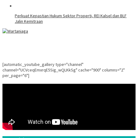
Perkuat Kepastian Hukum Sektor Properti, REI Kalsel dan BLF
Jalin Kemitraan
[automatic_youtube_gallery type="channel"
channel="UCVceqEmxrqE5Sig_wQLKkSg" cache="900" columns="2"
per_page="6"]