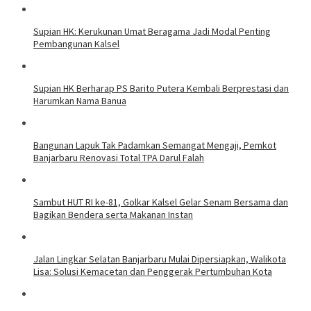
Supian HK: Kerukunan Umat Beragama Jadi Modal Penting
Pembangunan Kalsel
Supian HK Berharap PS Barito Putera Kembali Berprestasi dan
Harumkan Nama Banua
Bangunan Lapuk Tak Padamkan Semangat Mengaji, Pemkot
Banjarbaru Renovasi Total TPA Darul Falah
Sambut HUT RI ke-81, Golkar Kalsel Gelar Senam Bersama dan
Bagikan Bendera serta Makanan Instan
Jalan Lingkar Selatan Banjarbaru Mulai Dipersiapkan, Walikota
Lisa: Solusi Kemacetan dan Penggerak Pertumbuhan Kota