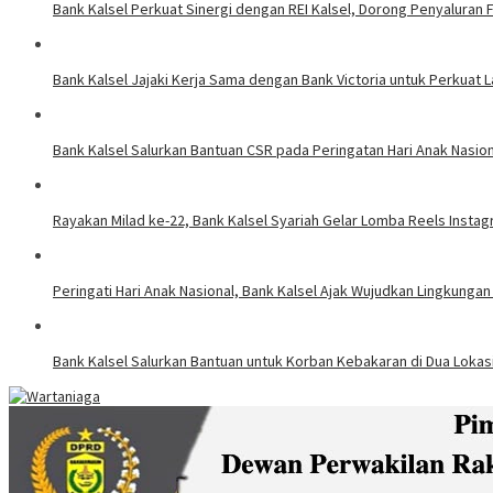
Bank Kalsel Perkuat Sinergi dengan REI Kalsel, Dorong Penyaluran
Bank Kalsel Jajaki Kerja Sama dengan Bank Victoria untuk Perkuat 
Bank Kalsel Salurkan Bantuan CSR pada Peringatan Hari Anak Nasiona
Rayakan Milad ke-22, Bank Kalsel Syariah Gelar Lomba Reels Insta
Peringati Hari Anak Nasional, Bank Kalsel Ajak Wujudkan Lingkung
Bank Kalsel Salurkan Bantuan untuk Korban Kebakaran di Dua Lokasi