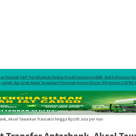
gan Kendali
S&P Pertahankan Rating Kredit Indonesia BBB, Bukti Ekonomi Na
s
Gojek dan Grab Mulai Terapkan Potongan Komisi Driver 8℅
Komisi II DPRD
bank, Aksel Tawarkan Transaksi hingga Rp100 Juta per Hari
it Transfer Antarbank, Aksel T