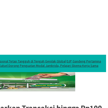
sional Tetap Tangguh di Tengah Gejolak Global
DJP Gandeng Pertamina
 Kalsel Dorong Penguatan Modal Jamkrida, Pelajari Skema Kerja Sama
awarkan Transaksi hingga Rp100