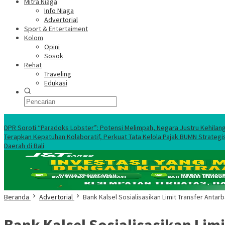
Mitra Niaga
Info Niaga
Advertorial
Sport & Entertaiment
Kolom
Opini
Sosok
Rehat
Traveling
Edukasi
Ekonomi Nasional
DPR Soroti “Paradoks Lobster”: Potensi Melimpah, Negara Justru Kehilan
Terapkan Kepatuhan Kolaboratif, Perkuat Tata Kelola Pajak BUMN Strategi
Daerah di Bali
Beranda
Advertorial
Bank Kalsel Sosialisasikan Limit Transfer Antar
Bank Kalsel Sosialisasikan Lim