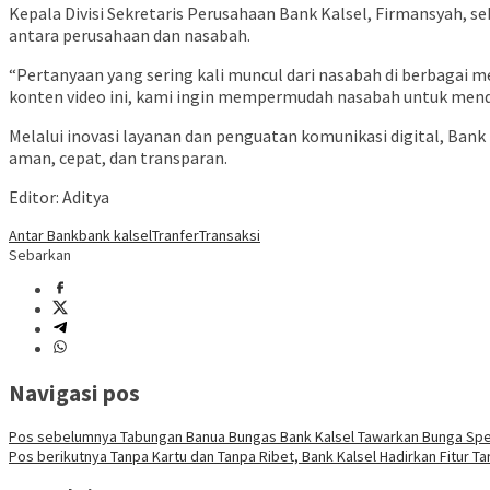
Kepala Divisi Sekretaris Perusahaan Bank Kalsel,
Firmansyah
, s
antara perusahaan dan nasabah.
“Pertanyaan yang sering kali muncul dari nasabah di berbagai
konten video ini, kami ingin mempermudah nasabah untuk mend
Melalui inovasi layanan dan penguatan komunikasi digital, B
aman, cepat, dan transparan.
Editor: Aditya
Antar Bank
bank kalsel
Tranfer
Transaksi
Sebarkan
Navigasi pos
Pos sebelumnya
Tabungan Banua Bungas Bank Kalsel Tawarkan Bunga Spesi
Pos berikutnya
Tanpa Kartu dan Tanpa Ribet, Bank Kalsel Hadirkan Fitur Ta