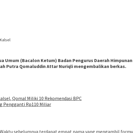
Kalsel
etua Umum (Bacalon Ketum) Badan Pengurus Daerah Himpunan
elah Putra Qomaluddin Attar Nuriqli mengembalikan berkas.
alsel, Qomal Miliki 10 Rekomendasi BPC
g Pengganti Rp110 Miliar
a Waktu sebelumnya terdapat empat nama yang mengambil formu