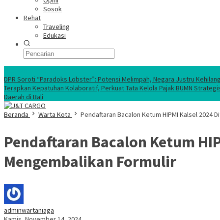
Opini
Sosok
Rehat
Traveling
Edukasi
Ekonomi Nasional
DPR Soroti “Paradoks Lobster”: Potensi Melimpah, Negara Justru Kehilan
Terapkan Kepatuhan Kolaboratif, Perkuat Tata Kelola Pajak BUMN Strategi
Daerah di Bali
Beranda
Warta Kota
Pendaftaran Bacalon Ketum HIPMI Kalsel 2024 D
Pendaftaran Bacalon Ketum HIP
Mengembalikan Formulir
adminwartaniaga
Kamis, November 14, 2024