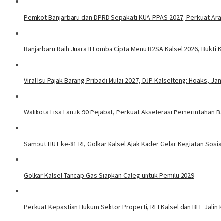
Pemkot Banjarbaru dan DPRD Sepakati KUA-PPAS 2027, Perkuat Ar
Banjarbaru Raih Juara II Lomba Cipta Menu B2SA Kalsel 2026, Bukt
Viral Isu Pajak Barang Pribadi Mulai 2027, DJP Kalselteng: Hoaks, J
Walikota Lisa Lantik 90 Pejabat, Perkuat Akselerasi Pemerintahan B
Sambut HUT ke-81 RI, Golkar Kalsel Ajak Kader Gelar Kegiatan Sos
Golkar Kalsel Tancap Gas Siapkan Caleg untuk Pemilu 2029
Perkuat Kepastian Hukum Sektor Properti, REI Kalsel dan BLF Jalin