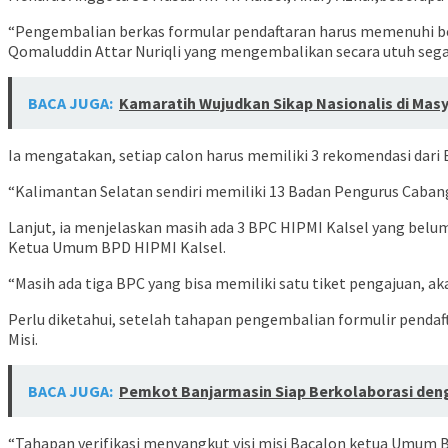
“Pengembalian berkas formular pendaftaran harus memenuhi bebe
Qomaluddin Attar Nuriqli yang mengembalikan secara utuh segal
BACA JUGA:
Kamaratih Wujudkan Sikap Nasionalis di Mas
Ia mengatakan, setiap calon harus memiliki 3 rekomendasi dar
“Kalimantan Selatan sendiri memiliki 13 Badan Pengurus Cabang
Lanjut, ia menjelaskan masih ada 3 BPC HIPMI Kalsel yang be
Ketua Umum BPD HIPMI Kalsel.
“Masih ada tiga BPC yang bisa memiliki satu tiket pengajuan, a
Perlu diketahui, setelah tahapan pengembalian formulir pendaf
Misi.
BACA JUGA:
Pemkot Banjarmasin Siap Berkolaborasi den
“Tahapan verifikasi menyangkut visi misi Bacalon ketua Umum