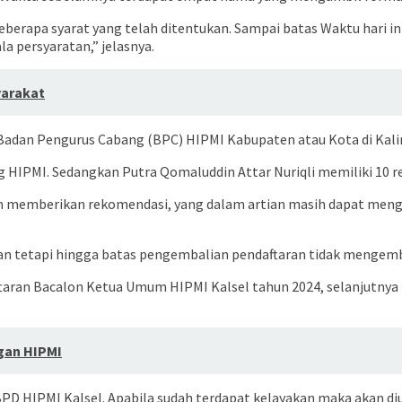
rapa syarat yang telah ditentukan. Sampai batas Waktu hari ini,
a persyaratan,” jelasnya.
yarakat
i Badan Pengurus Cabang (BPC) HIPMI Kabupaten atau Kota di Kal
 HIPMI. Sedangkan Putra Qomaluddin Attar Nuriqli memiliki 10 r
lum memberikan rekomendasi, yang dalam artian masih dapat meng
kan tetapi hingga batas pengembalian pendaftaran tidak mengemba
taran Bacalon Ketua Umum HIPMI Kalsel tahun 2024, selanjutnya 
gan HIPMI
 BPD HIPMI Kalsel. Apabila sudah terdapat kelayakan maka akan