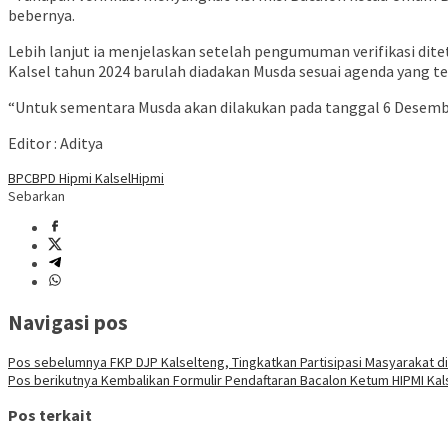
bebernya.
Lebih lanjut ia menjelaskan setelah pengumuman verifikasi di
Kalsel tahun 2024 barulah diadakan Musda sesuai agenda yang te
“Untuk sementara Musda akan dilakukan pada tanggal 6 Desembe
Editor : Aditya
BPC
BPD Hipmi Kalsel
Hipmi
Sebarkan
Navigasi pos
Pos sebelumnya
FKP DJP Kalselteng, Tingkatkan Partisipasi Masyarakat di
Pos berikutnya
Kembalikan Formulir Pendaftaran Bacalon Ketum HIPMI Kal
Pos terkait