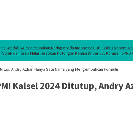
gan Kendali
S&P Pertahankan Rating Kredit Indonesia BBB, Bukti Ekonomi Na
s
Gojek dan Grab Mulai Terapkan Potongan Komisi Driver 8℅
Komisi II DPRD
itutup, Andry Azhar: Hanya Satu Nama yang Mengembalikan Formulir
MI Kalsel 2024 Ditutup, Andry 