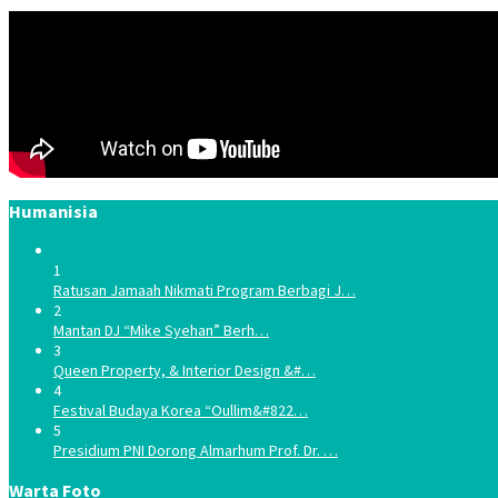
Humanisia
1
Ratusan Jamaah Nikmati Program Berbagi J…
2
Mantan DJ “Mike Syehan” Berh…
3
Queen Property, & Interior Design &#…
4
Festival Budaya Korea “Oullim&#822…
5
Presidium PNI Dorong Almarhum Prof. Dr. …
Warta Foto