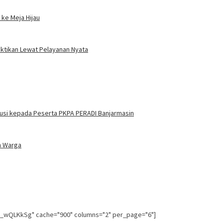
ke Meja Hijau
uktikan Lewat Pelayanan Nyata
itusi kepada Peserta PKPA PERADI Banjarmasin
n Warga
g_wQLKkSg" cache="900" columns="2" per_page="6"]