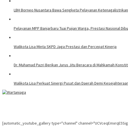
LBH Borneo Nusantara Bawa Sengketa Pelayanan Ketenagalistrikan 
Pelayanan MPP Banjarbaru Tuai Pujian Warga, Prestasi Nasional Dib
Walikota Lisa Minta SKPD Jaga Prestasi dan Percepat Kinerja
Dr. Muhamad Pazri Berikan Jurus Jitu Beracara di Mahkamah Konst
Walikota Lisa Perkuat Sinergi Pusat dan Daerah Demi Kesejahteraa
[automatic_youtube_gallery type="channel" channel="UCVceqEmxrqE5Si