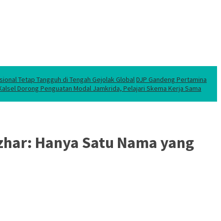
sional Tetap Tangguh di Tengah Gejolak Global
DJP Gandeng Pertamina
 Kalsel Dorong Penguatan Modal Jamkrida, Pelajari Skema Kerja Sama
Azhar: Hanya Satu Nama yang