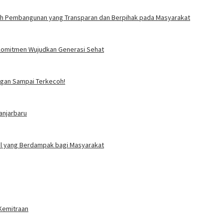
ah Pembangunan yang Transparan dan Berpihak pada Masyarakat
i Komitmen Wujudkan Generasi Sehat
angan Sampai Terkecoh!
anjarbaru
ial yang Berdampak bagi Masyarakat
 Kemitraan