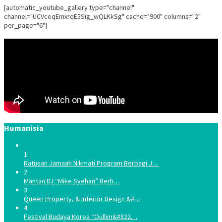
[automatic_youtube_gallery type="channel"
channel="UCVceqEmxrqE5Sig_wQLKkSg" cache="900" columns="2"
per_page="6"]
Humanisia
1
Ratusan Jamaah Nikmati Program Berbagi J…
2
Mantan DJ “Mike Syehan” Berh…
3
Queen Property, & Interior Design &#…
4
Festival Budaya Korea “Oullim&#822…