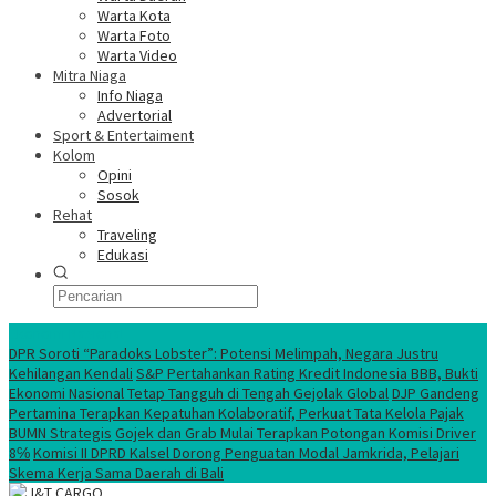
Warta Kota
Warta Foto
Warta Video
Mitra Niaga
Info Niaga
Advertorial
Sport & Entertaiment
Kolom
Opini
Sosok
Rehat
Traveling
Edukasi
Ekonomi Nasional
DPR Soroti “Paradoks Lobster”: Potensi Melimpah, Negara Justru
Kehilangan Kendali
S&P Pertahankan Rating Kredit Indonesia BBB, Bukti
Ekonomi Nasional Tetap Tangguh di Tengah Gejolak Global
DJP Gandeng
Pertamina Terapkan Kepatuhan Kolaboratif, Perkuat Tata Kelola Pajak
BUMN Strategis
Gojek dan Grab Mulai Terapkan Potongan Komisi Driver
8℅
Komisi II DPRD Kalsel Dorong Penguatan Modal Jamkrida, Pelajari
Skema Kerja Sama Daerah di Bali