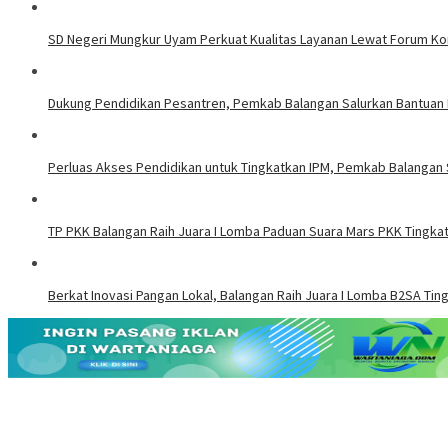
SD Negeri Mungkur Uyam Perkuat Kualitas Layanan Lewat Forum Kon
Dukung Pendidikan Pesantren, Pemkab Balangan Salurkan Bantuan 
Perluas Akses Pendidikan untuk Tingkatkan IPM, Pemkab Balangan 
TP PKK Balangan Raih Juara I Lomba Paduan Suara Mars PKK Tingkat
Berkat Inovasi Pangan Lokal, Balangan Raih Juara I Lomba B2SA Ting