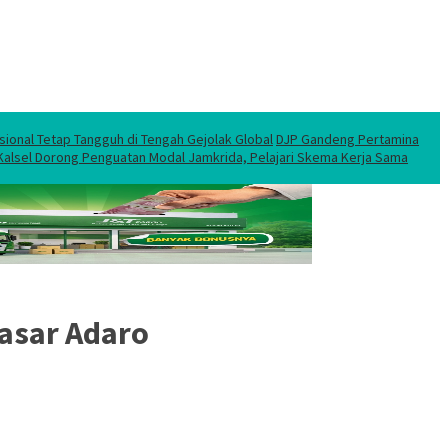
sional Tetap Tangguh di Tengah Gejolak Global
DJP Gandeng Pertamina
 Kalsel Dorong Penguatan Modal Jamkrida, Pelajari Skema Kerja Sama
asar Adaro