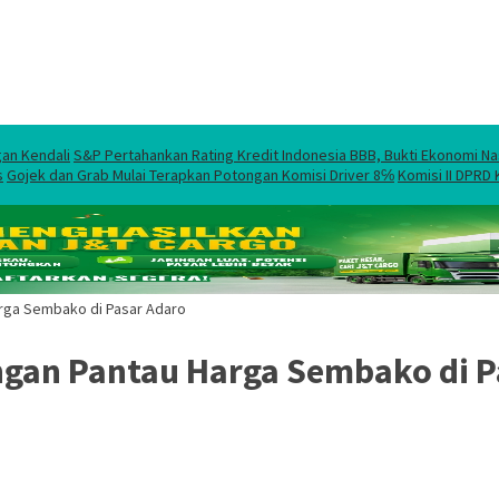
gan Kendali
S&P Pertahankan Rating Kredit Indonesia BBB, Bukti Ekonomi Na
s
Gojek dan Grab Mulai Terapkan Potongan Komisi Driver 8℅
Komisi II DPRD
rga Sembako di Pasar Adaro
ngan Pantau Harga Sembako di P