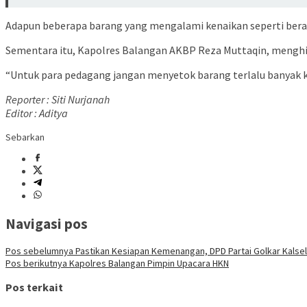
Adapun beberapa barang yang mengalami kenaikan seperti beras,
Sementara itu, Kapolres Balangan AKBP Reza Muttaqin, menghi
“Untuk para pedagang jangan menyetok barang terlalu banyak 
Reporter : Siti Nurjanah
Editor : Aditya
Sebarkan
Navigasi pos
Pos sebelumnya
Pastikan Kesiapan Kemenangan, DPD Partai Golkar Kalsel
Pos berikutnya
Kapolres Balangan Pimpin Upacara HKN
Pos terkait