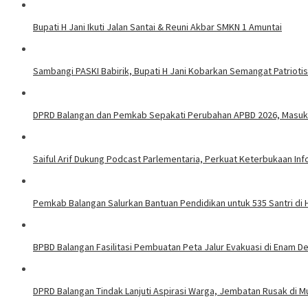
Bupati H Jani Ikuti Jalan Santai & Reuni Akbar SMKN 1 Amuntai
Sambangi PASKI Babirik, Bupati H Jani Kobarkan Semangat Patrioti
DPRD Balangan dan Pemkab Sepakati Perubahan APBD 2026, Masuk 
Saiful Arif Dukung Podcast Parlementaria, Perkuat Keterbukaan In
Pemkab Balangan Salurkan Bantuan Pendidikan untuk 535 Santri di 
BPBD Balangan Fasilitasi Pembuatan Peta Jalur Evakuasi di Enam 
DPRD Balangan Tindak Lanjuti Aspirasi Warga, Jembatan Rusak di Mu