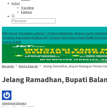
Rehat
Traveling
Edukasi
Ekonomi Nasional
DPR Soroti “Paradoks Lobster”: Potensi Melimpah, Negara Justru Kehilan
Terapkan Kepatuhan Kolaboratif, Perkuat Tata Kelola Pajak BUMN Strategi
Daerah di Bali
Beranda
Warta Daerah
Jelang Ramadhan, Bupati Balangan Pantau Ha
Jelang Ramadhan, Bupati Bala
adminwartaniaga