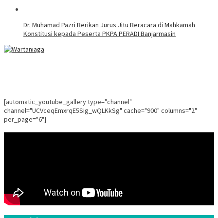
Dr. Muhamad Pazri Berikan Jurus Jitu Beracara di Mahkamah
Konstitusi kepada Peserta PKPA PERADI Banjarmasin
[automatic_youtube_gallery type="channel"
channel="UCVceqEmxrqE5Sig_wQLKkSg" cache="900" columns="2"
per_page="6"]