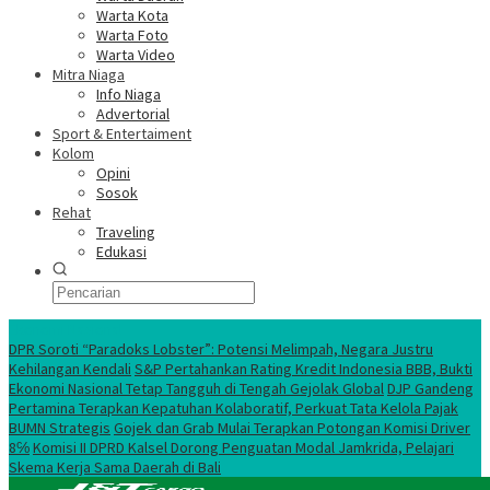
Warta Kota
Warta Foto
Warta Video
Mitra Niaga
Info Niaga
Advertorial
Sport & Entertaiment
Kolom
Opini
Sosok
Rehat
Traveling
Edukasi
Ekonomi Nasional
DPR Soroti “Paradoks Lobster”: Potensi Melimpah, Negara Justru
Kehilangan Kendali
S&P Pertahankan Rating Kredit Indonesia BBB, Bukti
Ekonomi Nasional Tetap Tangguh di Tengah Gejolak Global
DJP Gandeng
Pertamina Terapkan Kepatuhan Kolaboratif, Perkuat Tata Kelola Pajak
BUMN Strategis
Gojek dan Grab Mulai Terapkan Potongan Komisi Driver
8℅
Komisi II DPRD Kalsel Dorong Penguatan Modal Jamkrida, Pelajari
Skema Kerja Sama Daerah di Bali