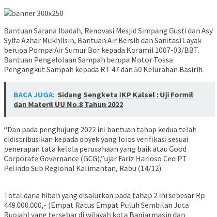
Bantuan Sarana Ibadah, Renovasi Mesjid Simpang Gusti dan Asy
Syifa Azhar Mukhlisin, Bantuan Air Bersih dan Sanitasi Layak
berupa Pompa Air Sumur Bor kepada Koramil 1007-03/BBT.
Bantuan Pengelolaan Sampah berupa Motor Tossa
Pengangkut Sampah kepada RT 47 dan 50 Kelurahan Basirih.
BACA JUGA:
Sidang Sengketa IKP Kalsel : Uji Formil
dan Materil UU No.8 Tahun 2022
“Dan pada penghujung 2022 ini bantuan tahap kedua telah
didistribusikan kepada obyek yang lolos verifikasi sesuai
penerapan tata kelola perusahaan yang baik atau Good
Corporate Governance (GCG),”ujar Fariz Harioso Ceo PT
Pelindo Sub Regional Kalimantan, Rabu (14/12).
Total dana hibah yang disalurkan pada tahap 2 ini sebesar Rp
449.000.000,- (Empat Ratus Empat Puluh Sembilan Juta
Rupiah) yang tersebar di wilayah kota Banjarmasin dan