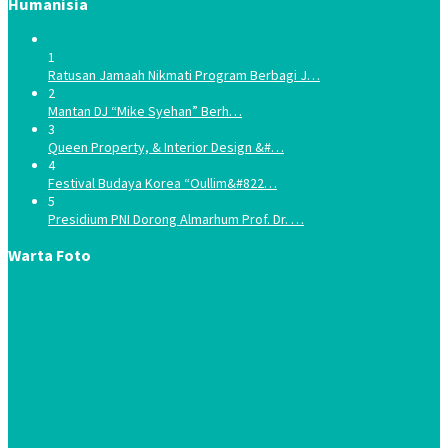
Humanisia
1
Ratusan Jamaah Nikmati Program Berbagi J…
2
Mantan DJ “Mike Syehan” Berh…
3
Queen Property, & Interior Design &#…
4
Festival Budaya Korea “Oullim&#822…
5
Presidium PNI Dorong Almarhum Prof. Dr. …
Warta Foto